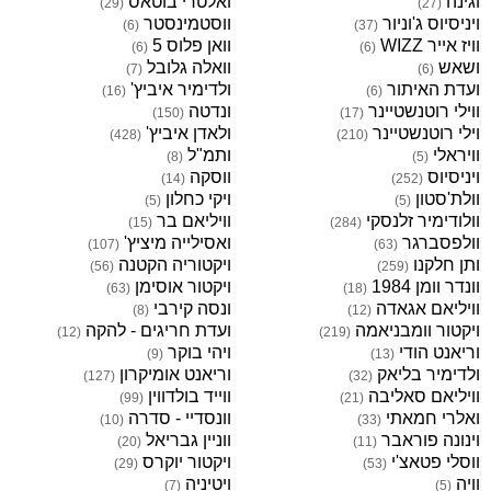
וגינה
ואלטרי בוטאס
)
29
(
)
27
(
ויניסיוס ג'וניור
ווסטמינסטר
)
6
(
)
37
(
וויז אייר WIZZ
וואן פלוס 5
)
6
(
)
6
(
ושאש
וואלה גלובל
)
7
(
)
6
(
ועדת האיתור
ולדימיר איביץ'
)
16
(
)
6
(
ווילי רוטנשטיינר
ונדטה
)
150
(
)
17
(
וילי רוטנשטיינר
ולאדן איביץ'
)
428
(
)
210
(
וויראלי
ותמ"ל
)
8
(
)
5
(
ויניסיוס
ווסקה
)
14
(
)
252
(
וולת'סטון
ויקי כחלון
)
5
(
)
5
(
וולודימיר זלנסקי
וויליאם בר
)
15
(
)
284
(
וולפסברגר
ואסילייה מיציץ'
)
107
(
)
63
(
ותן חלקנו
ויקטוריה הקטנה
)
56
(
)
259
(
וונדר וומן 1984
ויקטור אוסימן
)
63
(
)
18
(
וויליאם אגאדה
ונסה קירבי
)
8
(
)
12
(
ויקטור וומבניאמה
ועדת חריגים - להקה
)
12
(
)
219
(
וריאנט הודי
ויהי בוקר
)
9
(
)
13
(
ולדימיר בליאק
וריאנט אומיקרון
)
127
(
)
32
(
וויליאם סאליבה
ווייד בולדווין
)
99
(
)
21
(
ואלרי חמאתי
וונסדיי - סדרה
)
10
(
)
33
(
וינונה פוראבר
ווניין גבריאל
)
20
(
)
11
(
ווסלי פטאצ'י
ויקטור יוקרס
)
29
(
)
53
(
וויה
ויטיניה
)
7
(
)
5
(