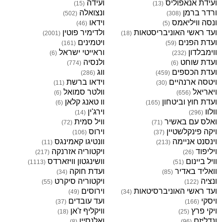
ועידת אנאפוליס
ועידה
)
15
(
)
13
(
ורדר ברמן
ונצואלה
)
502
(
)
308
(
ונסה וויליאמס
וידאו
)
46
(
)
5
(
ועד ראשי האוניבריסטאות
ולדימיר פוטין
)
2001
(
)
18
(
ועדת הפנים
ויטמינים
)
161
(
)
59
(
ווימבלדון
וראייטי ישראל
)
6
(
)
232
(
ועדת שוחט
ולנסיה
)
774
(
)
6
(
ועדת הכספים
ווג
)
286
(
)
459
(
ויטסה ארנהיים
וידאו ברשת
)
11
(
)
30
(
ויאריאל
וולטר סמואל
)
6
(
)
656
(
ועדת חוץ וביטחון
וו טאנג קלאן
)
6
(
)
165
(
וולוו
וירג'ין
)
14
(
)
296
(
ואלס עם באשיר
וויל סמית
)
72
(
)
71
(
ויקה פינקלשטיין
וירוס
)
106
(
)
37
(
וינסנט אניימה
וונטיגו קאמינגס
)
11
(
)
213
(
ויליפוד
ויקטוריה אזרנקה
)
217
(
)
26
(
וויל ביינום
וושינגטון וויזארדס
)
1113
(
)
51
(
וואליד באדיר
ועדת חוקה
)
34
(
)
85
(
ונציה
ויקטוריה סיקרט
)
55
(
)
122
(
ועד ראשי האוניברסיטאות
וירוסים
)
49
(
)
34
(
ויסקי
ועד עובדים
)
37
(
)
166
(
ויקי פרץ
וויקליף ז'אן
)
18
(
)
25
(
ונדליזם
ואלנסיין
)
8
(
)
96
(