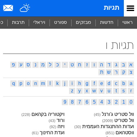
תגיות
ראשי
חדשות
מבזקים
ספורט
ויראלי
תרבות
כס
תגיות ו
א
ב
ג
ד
ה
ו
ז
ח
ט
י
כ
ל
מ
נ
ס
ע
פ
צ
ק
ר
ש
ת
q
p
o
n
m
l
k
j
i
h
g
f
e
d
c
b
a
z
y
x
w
v
u
t
s
r
9
8
7
6
5
4
3
2
1
0
וול סטריט ג'ורנל
ויקטוריה בקהאם
)
228
(
)
45
(
וול סטריט
ורוד
)
43
(
)
2009
(
ועדות ההתנגדות העממית
ויזה
)
92
(
)
30
(
ווסטהאם
ועדת החינוך
)
61
(
)
851
(