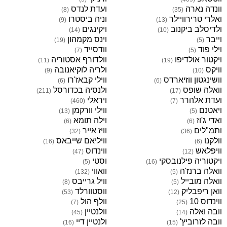
וונדה נארה
ועדת לנדס
)
8
(
)
35
(
ואלרי טרירוויילר
וניה ביסטרו
)
9
(
)
13
(
ולדיסלב ביקנוב
ויקינגים
)
14
(
)
10
(
וייבר
וינס מקמהון
)
19
(
)
5
(
וילי פוד
וודסייד
)
7
(
)
5
(
ויקטור אולדיפו
וולדורף אסטוריה
)
11
(
)
19
(
וויקס
ולריה לוקיאנובה
)
9
(
)
10
(
וושינגטון ווזיארדס
ווילי קבאז'רו
)
6
(
)
6
(
וואלה שופס
ולנסיה בכדורסל
)
211
(
)
17
(
ועדת אלהרר
ויראלי
)
460
(
)
7
(
ויאטנם
ווילי וורקמן
)
13
(
)
5
(
ואדי ג'וז
וילה תומא
)
6
(
)
6
(
ותמ"לים
וויז אייר
)
32
(
)
36
(
וולקנו
וויליאם שייבאס
)
16
(
)
6
(
וויפלאש
ווינדוס
)
47
(
)
12
(
ויקטוריה פילנובסקי
וסטי
)
5
(
)
16
(
וואלה ברנז'ה
וואווי
)
132
(
)
5
(
וואלה מובייל
וויל גרייבס
)
8
(
)
5
(
וואן ריפבליק
ווסטוורלד
)
53
(
)
12
(
ווינדוס 10
וולף הול
)
7
(
)
25
(
וובה ואלה
וולנטיין
)
45
(
)
14
(
וובה לזרוביץ'
ולנטיין דיי
)
16
(
)
15
(