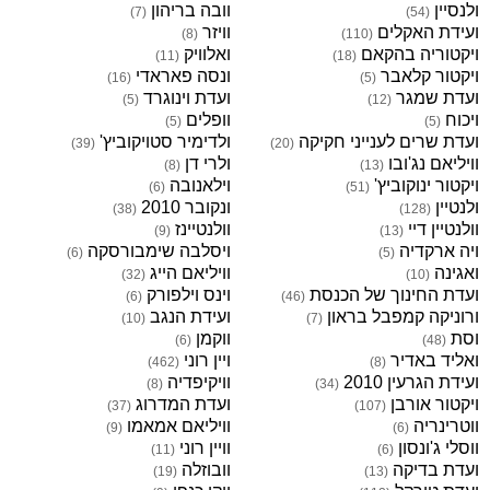
ולנסיין
וובה בריהון
)
7
(
)
54
(
ועידת האקלים
וויזר
)
8
(
)
110
(
ויקטוריה בהקאם
ואלוויק
)
11
(
)
18
(
ויקטור קלאבר
ונסה פאראדי
)
16
(
)
5
(
ועדת שמגר
ועדת וינוגרד
)
5
(
)
12
(
ויכוח
וופלים
)
5
(
)
5
(
ועדת שרים לענייני חקיקה
ולדימיר סטויקוביץ'
)
39
(
)
20
(
וויליאם נג'ובו
ולרי דן
)
8
(
)
13
(
ויקטור ינוקוביץ'
וילאנובה
)
6
(
)
51
(
ולנטיין
ונקובר 2010
)
38
(
)
128
(
וולנטיין דיי
וולנטיינז
)
9
(
)
13
(
ויה ארקדיה
ויסלבה שימבורסקה
)
6
(
)
5
(
ואגינה
וויליאם הייג
)
32
(
)
10
(
ועדת החינוך של הכנסת
וינס וילפורק
)
6
(
)
46
(
ורוניקה קמפבל בראון
ועידת הנגב
)
10
(
)
7
(
וסת
ווקמן
)
6
(
)
48
(
ואליד באדיר
ויין רוני
)
462
(
)
8
(
ועידת הגרעין 2010
וויקיפדיה
)
8
(
)
34
(
ויקטור אורבן
ועדת המדרוג
)
37
(
)
107
(
ווטרינריה
וויליאם אמאמו
)
9
(
)
6
(
ווסלי ג'ונסון
וויין רוני
)
11
(
)
6
(
ועדת בדיקה
וובוזלה
)
19
(
)
13
(