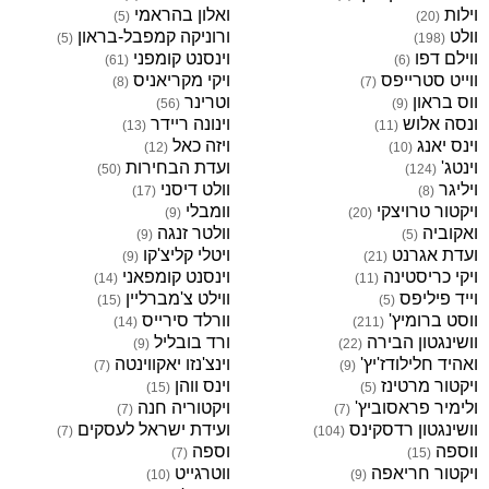
וילות
ואלון בהראמי
)
5
(
)
20
(
וולט
ורוניקה קמפבל-בראון
)
5
(
)
198
(
ווילם דפו
וינסנט קומפני
)
61
(
)
6
(
ווייט סטרייפס
ויקי מקריאניס
)
8
(
)
7
(
ווס בראון
וטרינר
)
56
(
)
9
(
ונסה אלוש
וינונה ריידר
)
13
(
)
11
(
וינס יאנג
ויזה כאל
)
12
(
)
10
(
וינטג'
ועדת הבחירות
)
50
(
)
124
(
ויליגר
וולט דיסני
)
17
(
)
8
(
ויקטור טרויצקי
וומבלי
)
9
(
)
20
(
ואקוביה
וולטר זנגה
)
9
(
)
5
(
ועדת אגרנט
ויטלי קליצ'קו
)
9
(
)
21
(
ויקי כריסטינה
וינסנט קומפאני
)
14
(
)
11
(
וייד פיליפס
ווילט צ'מברליין
)
15
(
)
5
(
ווסט ברומיץ'
וורלד סירייס
)
14
(
)
211
(
וושינגטון הבירה
ורד בובליל
)
9
(
)
22
(
ואהיד חלילודז'יץ'
וינצ'נזו יאקווינטה
)
7
(
)
9
(
ויקטור מרטינז
וינס ווהן
)
15
(
)
5
(
ולימיר פראסוביץ'
ויקטוריה חנה
)
7
(
)
7
(
וושינגטון רדסקינס
ועידת ישראל לעסקים
)
7
(
)
104
(
ווספה
וספה
)
7
(
)
15
(
ויקטור חריאפה
ווטרגייט
)
10
(
)
9
(