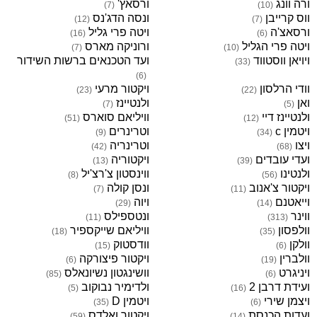
ורה וונג
ורסאץ'
)
7
(
)
10
(
ווס קרייבן
ונסה הדג'נס
)
12
(
)
7
(
ורסאצ'ה
ויטה פרי גליל
)
16
(
)
6
(
ויטה פרי הגליל
ורוניקה מארס
)
7
(
)
10
(
ויויאן ווסטווד
ועד הטכנאים ברשות השידור
)
33
(
)
6
(
וודי הרלסון
ויקטור מרעי
)
23
(
)
22
(
ואן
ולנטיינז
)
7
(
)
5
(
ולנטיינז דיי
וויליאם סוארס
)
51
(
)
12
(
ויטמין c
וטרינרים
)
9
(
)
34
(
ויצו
וטרינריה
)
42
(
)
68
(
ועדי עובדים
ויקטוריה
)
13
(
)
39
(
ולנטינו
ווינסטון צ'רצ'יל
)
8
(
)
56
(
ויקטור צ'אנוב
ונסן קולה
)
7
(
)
11
(
וייאטנם
ויוה
)
29
(
)
14
(
ווינר
ונטספילס
)
11
(
)
313
(
וולפסון
וויליאם שייקספיר
)
18
(
)
35
(
וולקן
וודסטוק
)
15
(
)
6
(
וולברין
ויקטור פיצורקה
)
6
(
)
19
(
ויניגרט
וושינגטון נשיונאלס
)
85
(
)
6
(
ועידת דרבן 2
ולדימיר נבוקוב
)
5
(
)
16
(
ויצמן שירי
ויטמין D
)
35
(
)
6
(
ועדות הכנסת
ויקטור ואלדס
)
59
(
)
14
(