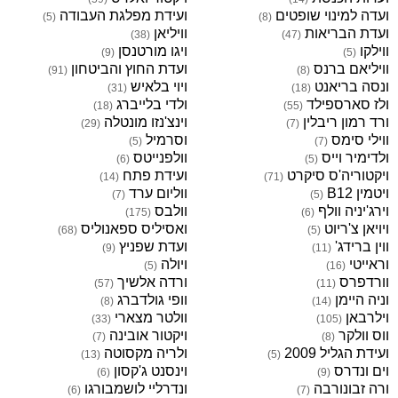
ועדה למינוי שופטים
ועידת מפלגת העבודה
)
5
(
)
8
(
ועדת הבריאות
וויליאן
)
38
(
)
47
(
ווילקו
ויגו מורטנסן
)
9
(
)
5
(
וויליאם ברנס
ועדת החוץ והביטחון
)
91
(
)
8
(
ונסה בריאנט
ויוי בלאיש
)
31
(
)
18
(
ולז סארספילד
ולדי בלייברג
)
18
(
)
55
(
ורד רמון ריבלין
וינצ'נזו מונטלה
)
29
(
)
7
(
ווילי סימס
וסרמיל
)
5
(
)
7
(
ולדימיר וייס
וולפנייטס
)
6
(
)
5
(
ויקטוריה'ס סיקרט
ועידת פתח
)
14
(
)
71
(
ויטמין B12
ווליום ערד
)
7
(
)
5
(
וירג'יניה וולף
וולבס
)
175
(
)
6
(
ויויאן צ'ריוט
ואסיליס ספאנוליס
)
68
(
)
5
(
ווין ברידג'
ועדת שפניץ
)
9
(
)
11
(
וראייטי
ויולה
)
5
(
)
16
(
וורדפרס
ורדה אלשיך
)
57
(
)
11
(
וניה היימן
וופי גולדברג
)
8
(
)
14
(
וילרבאן
וולטר מצארי
)
33
(
)
105
(
ווס וולקר
ויקטור אובינה
)
7
(
)
8
(
ועידת הגליל 2009
ולריה מקסוטה
)
13
(
)
5
(
וים ונדרס
וינסנט ג'קסון
)
6
(
)
9
(
ורה זבונורבה
ונדרליי לושמבורגו
)
6
(
)
7
(