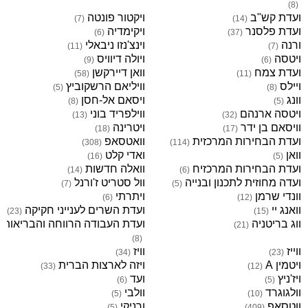
)
8
(
ועדת קש"ב
ויקטור פונטה
)
7
(
)
14
(
ועדת פלסנר
ויקימדיה
)
6
(
)
37
(
ורנה
וינצ'נזו ניבאלי
)
11
(
)
7
(
ויטסה
ויולה דיוויס
)
9
(
)
6
(
ועדת צמח
וואן דיירקשן
)
58
(
)
11
(
ויילס
וויליאם הרשקוביץ
)
5
(
)
8
(
וונג
ויסאם אל-חסן
)
8
(
)
5
(
ויטסה ארנהם
ווילפריד בוני
)
13
(
)
32
(
וויסאם בן ידר
ויטרינה
)
18
(
)
17
(
ועדת הבחירות המרכזית
וואטסאפ
)
308
(
)
114
(
וואן
ואדי קלט
)
16
(
)
5
(
ועדת הבחירות המרכזיח
וואלה חדשות
)
14
(
)
6
(
ועדה מחוזית לתכנון ובנייה
וול סטריט ז'ורנל
)
7
(
)
5
(
וונדי שרמן
ויתרתי
)
6
(
)
12
(
וואנג יי
ועדת השרים לענייני חקיקה
)
23
(
)
15
(
ווג בריטניה
ועדת העבודה הרווחה והבריאות
)
21
(
)
8
(
ווייז
וויז
)
34
(
)
23
(
ויטמין A
ויזה לארצות הברית
)
33
(
)
12
(
ויז'ניץ
ועד
)
6
(
)
5
(
וולגוגרד
וולבי
)
5
(
)
10
(
ווטסאפ
ורניקי
)
5
(
)
409
(