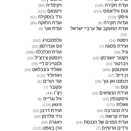
ועדת חקירה
ויקיפדיה
)
83
(
)
126
(
ונוס וויליאמס
וייטנאם
)
121
(
)
214
(
וויסקי
ורד בוסקילה
)
51
(
)
218
(
ועדות חקירה
ועדת החוקה
)
89
(
)
8
(
ועדת המעקב של ערביי ישראל
ועדת אור
)
9
(
)
34
(
ויסטה
וולפסבורג
)
342
(
)
14
(
ועידת פסגה
ווס אנדרסון
)
22
(
)
7
(
וניל
ועדת הכלכלה
)
286
(
)
18
(
ויקטור יושצ'נקו
וינסטון צ'רצ'יל
)
22
(
)
10
(
ויברטור
ולנטיינ'ס דיי
)
79
(
)
33
(
וושינגטון
וואליד ג'ונבלאט
)
14
(
)
340
(
וין דיזל
ויאדוליד
)
133
(
)
37
(
וינסנט ואן גוך
ועד הורים
)
6
(
)
26
(
ונוס
ונקובר
)
7
(
)
9
(
ועידת הנשיאים
ויצ"ו
)
44
(
)
10
(
וויסקונסין
וויל וגרייס
)
6
(
)
15
(
וואלה!
וויגאן
)
124
(
)
171
(
ורה זבונרבה
ועידת דרבן
)
15
(
)
54
(
ועדה קרואה
ורד פלדמן
)
20
(
)
7
(
ועדת הפנים של הכנסת
ויאגרה
)
60
(
)
24
(
ורדים אדומים
וורן באפט
)
122
(
)
7
(