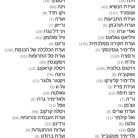
וילה
ויסוצקי
)
34
(
)
34
(
ועידת הנשיא
וינה
)
66
(
)
43
(
ווטפורד
ויקו חדד
)
9
(
)
147
(
ועידת התביעות
ועדה
)
7
(
)
6
(
ועדת תורג'מן
ורייזון
)
7
(
)
6
(
ואדי ערה
ויני דל נגרו
)
18
(
)
76
(
וויליאם גאלאס
וויל סולומון
)
43
(
)
19
(
ועדת חקירה ממלכתית
ורינט
)
6
(
)
155
(
ולדימיר גוסינסקי
ועדת הכלכלה של הכנסת
)
106
(
)
5
(
ורסצ'ה
ועדת סל התרופות
)
10
(
)
100
(
ות"ת
ויסקונסין
)
50
(
)
19
(
וירטוס בולוניה
ויסלה קראקוב
)
14
(
)
106
(
וואקוביה
ורונה
)
76
(
)
6
(
ולדימיר קליצ'קו
ויקטור גלוגר
)
11
(
)
16
(
ועידת פריז
וול-e
)
5
(
)
5
(
ויצו חיפה
וואלטה
)
19
(
)
23
(
ור"ה
ולאדימיר גררו
)
6
(
)
7
(
ווצ'מן
וופל
)
11
(
)
5
(
ועדת שרים
ויסלה קרקוב
)
99
(
)
5
(
ואל קילמר
ועדת העבודה והרווחה
)
64
(
)
11
(
וולגה
ורדינון
)
22
(
)
6
(
ונום
ועדות ההתנגדות
)
9
(
)
10
(
ולדימיר פטקוביץ'
ועדת ברודט
)
6
(
)
6
(