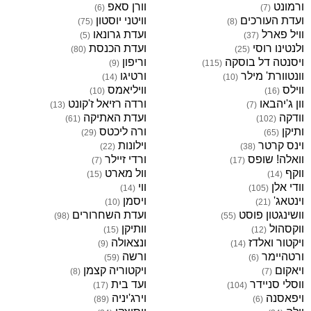
ורמונט
וורן סאפ
)
6
(
)
7
(
ועדת העורכים
וויטני יוסטון
)
75
(
)
8
(
וויל פארל
ועדת גרונאו
)
5
(
)
37
(
ולנטינו רוסי
ועדת הכנסת
)
80
(
)
25
(
ויסנטה דל בוסקה
וריפון
)
9
(
)
115
(
וונטוורת' מילר
ורטיגו
)
14
(
)
10
(
ווילס
וויליאמס
)
10
(
)
16
(
וון ג'יהבאו
ורדה רזיאל ז'קונט
)
13
(
)
7
(
וודקה
ועדת האתיקה
)
61
(
)
102
(
ותיקן
ורה ליכטס
)
29
(
)
65
(
וינס קרטר
וילונות
)
22
(
)
38
(
וואלה! שופס
ורדי זיילר
)
7
(
)
17
(
ווקף
וול מארט
)
15
(
)
14
(
וודי אלן
ווי
)
14
(
)
105
(
וינטאג'
ויסמן
)
10
(
)
21
(
וושינגטון פוסט
ועדת השחרורים
)
98
(
)
55
(
ווקסהול
וותיקן
)
15
(
)
12
(
ויקטור ואלדז
ונצאולה
)
9
(
)
14
(
ורטהיימר
ורשה
)
59
(
)
6
(
ויאקום
ויקטוריה קצמן
)
8
(
)
7
(
ווסלי סניידר
ועד בית
)
17
(
)
104
(
ויפאסנה
וירג'יניה
)
89
(
)
6
(