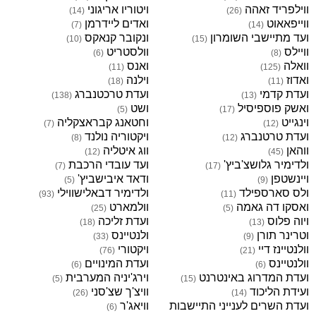
ווילפריד זאהה
ויטוריו אריגוני
)
14
(
)
26
(
ווייפאאוט
ואדים ליידרמן
)
7
(
)
14
(
ועד מתיישבי השומרון
ונקובר קנאקס
)
10
(
)
15
(
וויילס
וולסטריט
)
6
(
)
8
(
וואלה
ואנס
)
11
(
)
125
(
ואדוז
וילנה
)
18
(
)
11
(
ועדת קדמי
ועדת טרכטנברג
)
138
(
)
13
(
ואשק פוספיסיל
ושט
)
5
(
)
17
(
וינגייט
וחטאנג קבראצקליה
)
7
(
)
12
(
ועדת טרטנברג
ויקטוריה נולנד
)
8
(
)
12
(
ווהאן
ווג איטליה
)
12
(
)
45
(
ולדימיר גלושצ'ביץ'
ועד עובדי הרכבת
)
7
(
)
17
(
ויינשטפן
ודאד איבישביץ'
)
5
(
)
9
(
ולס סארספילד
ולדימיר דבאלישווילי
)
93
(
)
11
(
ואסקו דה גאמה
וולמארט
)
25
(
)
5
(
ויוה פלוס
ועדת זליכה
)
18
(
)
13
(
וטרינר תורן
ולנטיינס
)
33
(
)
9
(
וולנטיינז דיי
ויקטורי
)
76
(
)
21
(
וולנטיינס
ועדת המינויים
)
6
(
)
6
(
ועדת המדרוג באינטרנט
וירג'יניה המערבית
)
5
(
)
15
(
ועידת הליכוד
וויצ'ך שצ'סני
)
26
(
)
14
(
ועדת השרים לענייני התיישבות
וויאג'ר
)
6
(