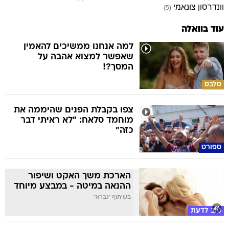
וונדרסון צונאמי
)
5
(
עוד בוואלה
למה אנחנו ממשיכים להאמין
שאפשר למצוא אהבה על
המסך?!
סלבס
צפו בקבלת הפנים שהיממה את
מוחמד סלאח: "לא ראיתי דבר
כזה"
ספורט
הארכת משך האקט ושיפור
ההנאה במיטה - במבצע מיוחד
בשיתוף "גברא"
טוב לדעת