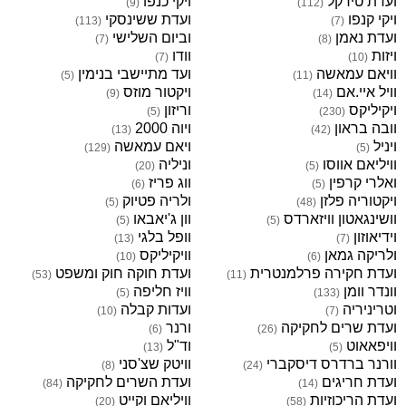
ועדת טירקל
ויקי כנפו
)
9
(
)
112
(
ויקי קנפו
ועדת ששינסקי
)
113
(
)
7
(
ועדת נאמן
וביום השלישי
)
7
(
)
8
(
ויזות
וודו
)
7
(
)
10
(
וויאם עמאשה
ועד מתיישבי בנימין
)
5
(
)
11
(
וויל איי.אם
ויקטור מוזס
)
9
(
)
14
(
ויקיליקס
וריזון
)
5
(
)
230
(
וובה בראון
ויוה 2000
)
13
(
)
42
(
ויניל
ויאם עמאשה
)
129
(
)
5
(
וויליאם אווסו
וניליה
)
20
(
)
5
(
ואלרי קרפין
ווג פריז
)
6
(
)
5
(
ויקטוריה פלזן
ולריה פטיוק
)
5
(
)
48
(
וושינגאטון וויזארדס
וון ג'יאבאו
)
5
(
)
5
(
וידיאוזון
וופל בלגי
)
13
(
)
7
(
ולריקה גמאן
וויקיליקס
)
10
(
)
6
(
ועדת חקירה פרלמנטרית
ועדת חוקה חוק ומשפט
)
53
(
)
11
(
וונדר וומן
וויז חליפה
)
5
(
)
133
(
וטריניריה
ועדות קבלה
)
10
(
)
7
(
ועדת שרים לחקיקה
ורנר
)
6
(
)
26
(
וויפאאוט
וד"ל
)
13
(
)
5
(
וורנר ברדרס דיסקברי
וויטק שצ'סני
)
8
(
)
24
(
ועדת חריגים
ועדת השרים לחקיקה
)
84
(
)
14
(
ועדת הריכוזיות
וויליאם וקייט
)
20
(
)
58
(