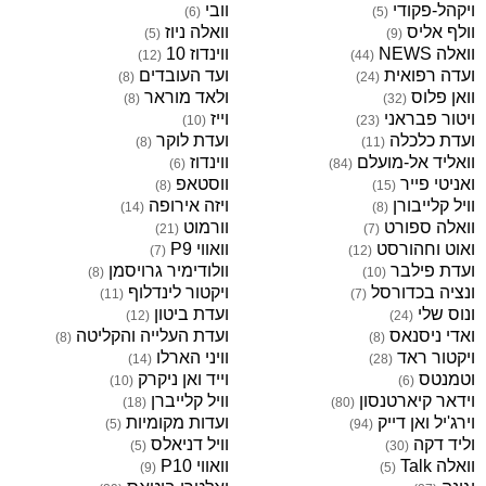
ויקהל-פקודי
וובי
)
6
(
)
5
(
וולף אליס
וואלה ניוז
)
5
(
)
9
(
וואלה NEWS
ווינדוז 10
)
12
(
)
44
(
ועדה רפואית
ועד העובדים
)
8
(
)
24
(
וואן פלוס
ולאד מוראר
)
8
(
)
32
(
ויטור פבראני
וייז
)
10
(
)
23
(
ועדת כלכלה
ועדת לוקר
)
8
(
)
11
(
וואליד אל-מועלם
ווינדוז
)
6
(
)
84
(
ואניטי פייר
ווסטאפ
)
8
(
)
15
(
וויל קלייבורן
ויזה אירופה
)
14
(
)
8
(
וואלה ספורט
וורמוט
)
21
(
)
7
(
ואוט וחהורסט
וואווי P9
)
7
(
)
12
(
ועדת פילבר
וולודימיר גרויסמן
)
8
(
)
10
(
ונציה בכדורסל
ויקטור לינדלוף
)
11
(
)
7
(
ונוס שלי
ועדת ביטון
)
12
(
)
24
(
ואדי ניסנאס
ועדת העלייה והקליטה
)
8
(
)
8
(
ויקטור ראד
וויני הארלו
)
14
(
)
28
(
וטמנטס
וייד ואן ניקרק
)
10
(
)
6
(
וידאר קיארטנסון
וויל קלייברן
)
18
(
)
80
(
וירג'יל ואן דייק
ועדות מקומיות
)
5
(
)
94
(
וליד דקה
וויל דניאלס
)
5
(
)
30
(
וואלה Talk
וואווי P10
)
9
(
)
5
(