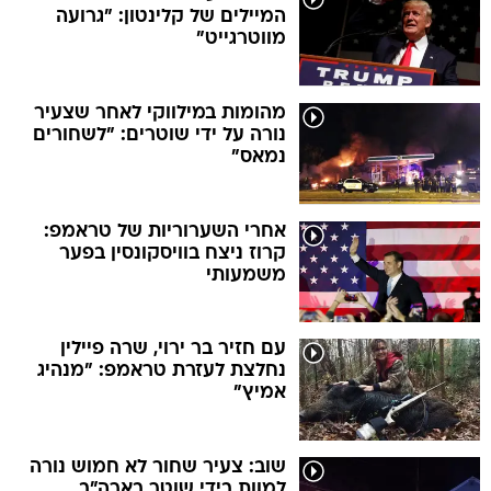
המיילים של קלינטון: "גרועה
מווטרגייט"
מהומות במילווקי לאחר שצעיר
נורה על ידי שוטרים: "לשחורים
נמאס"
אחרי השערוריות של טראמפ:
קרוז ניצח בוויסקונסין בפער
משמעותי
עם חזיר בר ירוי, שרה פיילין
נחלצת לעזרת טראמפ: "מנהיג
אמיץ"
שוב: צעיר שחור לא חמוש נורה
למוות בידי שוטר בארה"ב