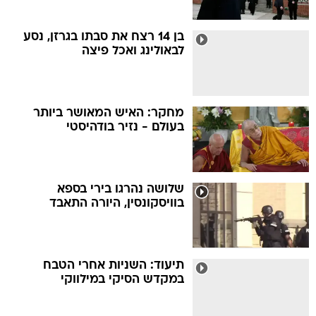
בן 14 רצח את סבתו בגרזן, נסע
לבאולינג ואכל פיצה
מחקר: האיש המאושר ביותר
בעולם - נזיר בודהיסטי
שלושה נהרגו בירי בספא
בוויסקונסין, היורה התאבד
תיעוד: השניות אחרי הטבח
במקדש הסיקי במילווקי