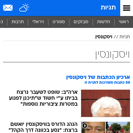
תגיות
ראשי
חדשות
מבזקים
ספורט
ויראלי
תרבות
כס
תגיות
ויסקונסין
ויסקונסין
ארכיון הכתבות של
ויסקונסין
50
כתבות משויכות לתגית זו
ארה"ב: שופט לשעבר נרצח
בביתו ע"י חשוד ש"תיכנן לפגוע
במטרות ציבוריות נוספות"
הנהג הדורס בוויסקונסין יואשם
ברצח: "נסע בכוונה דרך הקהל"