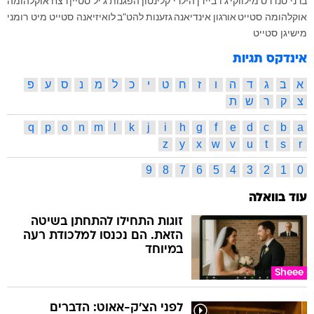
ברני סנדרס
מילווקי
ג'ו ביידן
הילרי קלינטון
הפגנות
ג'יל סטיין
רצח
אוקלהומה
אוקלהומה סטייט
אורגון
אינדיאנה
גזענות
להט"ב
לואיזיאנה סטייט
מיט רומני
מישיגן סטייט
אינדקס תגיות
א
ב
ג
ד
ה
ו
ז
ח
ט
י
כ
ל
מ
נ
ס
ע
פ
צ
ק
ר
ש
ת
q
p
o
n
m
l
k
j
i
h
g
f
e
d
c
b
a
z
y
x
w
v
u
t
s
r
9
8
7
6
5
4
3
2
1
0
עוד בוואלה
זוגות התחילו להתחתן בשיטה
הזאת. הם נכנסו למלכודת רעה
במיוחד
Sheee
לפני הצ'ק-אאוט: הדברים