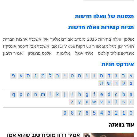
תמונות של
וואלה חדשות
תגיות קשורות
וואלה חדשות
אולפן וואלה
בחירות 2015
מעריב
אבירם אלעד
אלי אשכנזי
ארצות הברית
הארץ
ינון מגל
מזג אוויר
60 דקות
cbs
ILTV
אבי אשכנזי
אבי דיכטר
אונסק"ו
אינדיאנפוליס קולטס
איתי אנגל
אלימות
אלכס פרגוסון
אמיר תיבון
אינדקס תגיות
א
ב
ג
ד
ה
ו
ז
ח
ט
י
כ
ל
מ
נ
ס
ע
פ
צ
ק
ר
ש
ת
q
p
o
n
m
l
k
j
i
h
g
f
e
d
c
b
a
z
y
x
w
v
u
t
s
r
9
8
7
6
5
4
3
2
1
0
עוד בוואלה
אמיר דדון מוכיח שוב שהוא אמן