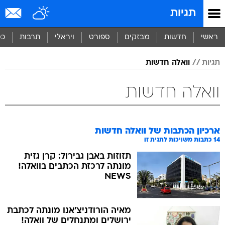
תגיות
ראשי
חדשות
מבזקים
ספורט
ויראלי
תרבות
כס
תגיות
וואלה חדשות
וואלה חדשות
ארכיון הכתבות של
וואלה חדשות
14
כתבות משויכות לתגית זו
תזוזות באבן גבירול: קרן גזית
מונתה לרכזת הכתבים בוואלה!
NEWS
מאיה הורודניצ'אנו מונתה לכתבת
ירושלים ומתנחלים של וואלה!