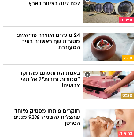
לכם לינה בצינור בארץ
תיירות
24 סועדים ואווירה פריזאית:
מסעדת שף ראשונה בעיר
המעורבת
אוכל
באמת הזדעזעתם מהדוקו
"מזוודות ורודות"? אל תהיו
צבועים!
סלבס
חוקרים פיתחו מסטיק מיוחד
שהצליח להשמיד 93% מנגיפי
הסרטן
בריאות