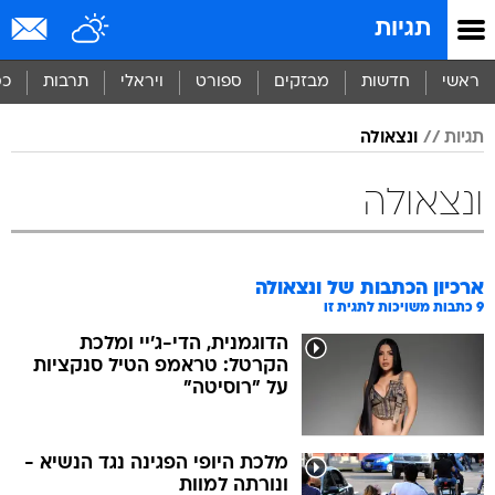
תגיות
ראשי
חדשות
מבזקים
ספורט
ויראלי
תרבות
כס
תגיות
ונצאולה
ונצאולה
ארכיון הכתבות של
ונצאולה
9
כתבות משויכות לתגית זו
הדוגמנית, הדי-ג'יי ומלכת
הקרטל: טראמפ הטיל סנקציות
על "רוסיטה"
מלכת היופי הפגינה נגד הנשיא -
ונורתה למוות