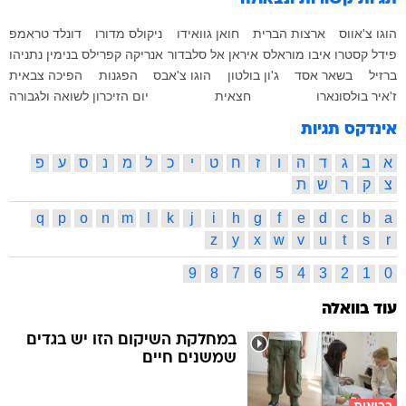
הוגו צ'אווס
ארצות הברית
חואן גוואידו
ניקולס מדורו
דונלד טראמפ
פידל קסטרו
איבו מוראלס
איראן
אל סלבדור
אנריקה קפרילס
בנימין נתניהו
ברזיל
בשאר אסד
ג'ון בולטון
הוגו צ'אבס
הפגנות
הפיכה צבאית
ז'איר בולסונארו
חצאית
יום הזיכרון לשואה ולגבורה
אינדקס תגיות
א
ב
ג
ד
ה
ו
ז
ח
ט
י
כ
ל
מ
נ
ס
ע
פ
צ
ק
ר
ש
ת
q
p
o
n
m
l
k
j
i
h
g
f
e
d
c
b
a
z
y
x
w
v
u
t
s
r
9
8
7
6
5
4
3
2
1
0
עוד בוואלה
במחלקת השיקום הזו יש בגדים
שמשנים חיים