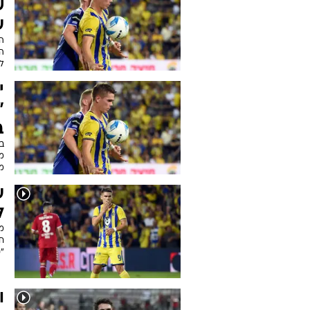
ש
ע
ה
ה
לס
י
"
ב
ב
מ
מ
ע
ל
מכ
ח
"כ
ו