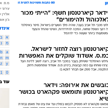
מ.ס. א
ן
80
כתבות משויכות לתגית זו
עירוני 
ידאר קיארטנסון חשף: "הייתי מכור
אלירן 
אלכוהול ולהימורים"
ג'ון אוג
לוץ מכבי תל אביב בעבר, שהיה מלך השערים בישראל, סיפר באיסלנד
אינדק
 רגעי השפל שחווה, הסיבה להידרדרות, השינוי שהחל והצעד
משמעותי ביותר שעשה כדי להיגמל
א
ב
מ
נ
יארטנסון רוצה לחזור לישראל.
b
a
מ.ס. אשדוד שוקלים את האפשרות
n
m
חלוץ האיסלנדי ששיחק בעבר במכבי תל אביב, רוצה לשוב לליגת העל
z
y
ציגיו שוחחו עם כמה קבוצות, ביניהן מ.ס. אשדוד שמחפשת חיזוק
התקפה, אבל ספק אם תבחר דווקא בו
1
0
עוד ב
ובשים את אירופה: וידאר
יארטנסון ותומאש פקהארט בכושר
יא
ומאש פקהארט לא מפסיק לכבוש בפולין וצד את עינו של מאמן נבחרת