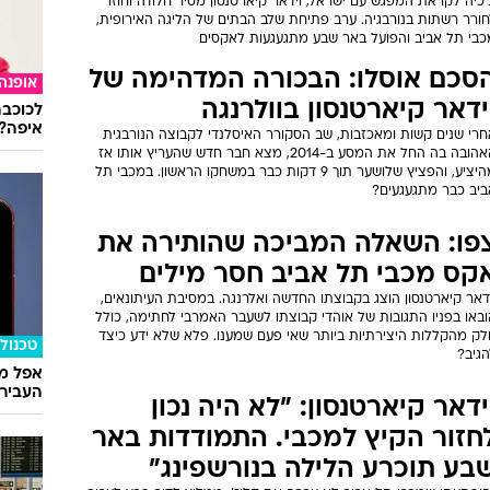
כיה לקראת המפגש עם ישראל, וידאר קיארטנסון מסיר חלודה וחוזר
חורר רשתות בנורבגיה. ערב פתיחת שלב הבתים של הליגה האירופית,
כבי תל אביב והפועל באר שבע מתגעגעות לאקסים
סכם אוסלו: הבכורה המדהימה של
אופנה
ידאר קיארטנסון בוולרנגה
לכוכבת
איפה?
חרי שנים קשות ומאכזבות, שב הסקורר האיסלנדי לקבוצה הנורבגית
האהובה בה החל את המסע ב-2014, מצא חבר חדש שהעריץ אותו אז
מהיציע, והפציץ שלושער תוך 9 דקות כבר במשחקו הראשון. במכבי תל
ביב כבר מתגעגעים?
פו: השאלה המביכה שהותירה את
קס מכבי תל אביב חסר מילים
דאר קיארטנסון הוצג בקבוצתו החדשה ואלרנגה. במסיבת העיתונאים,
ובאו בפניו התגובות של אוהדי קבוצתו לשעבר האמרבי לחתימה, כולל
לק מהקללות היצירתיות ביותר שאי פעם שמענו. פלא שלא ידע כיצד
טכנולו
הגיב?
אפל מח
העבירו מ
ידאר קיארטנסון: "לא היה נכון
חזור הקיץ למכבי. התמודדות באר
בע תוכרע הלילה בנורשפינג"