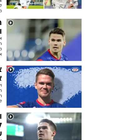
צ'
ל
מ
ה
ו
א
א
צ
א
וי
ה
ח
ל
ו
ל
ש