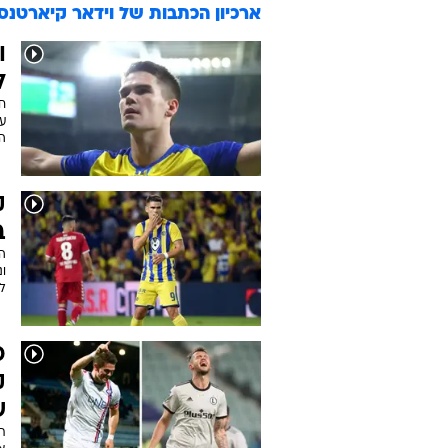
ארכיון הכתבות של
וידאר קיארטנסו
ו
ל
ח
על
ה
ק
ב
ה
ונ
ל
כ
ק
ש
ת