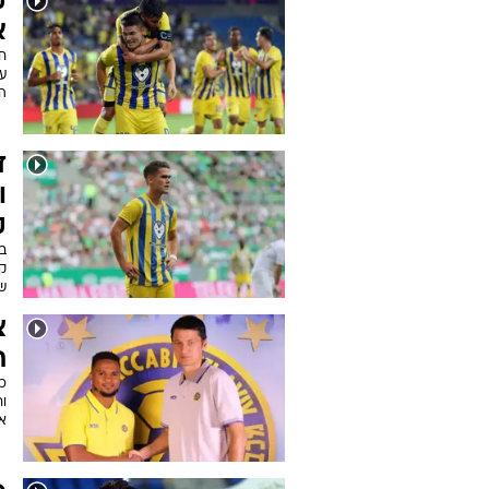
ק
א
ע
הר
ד
ו
ק
בב
ק
של
צ
ת
כ
ו
א