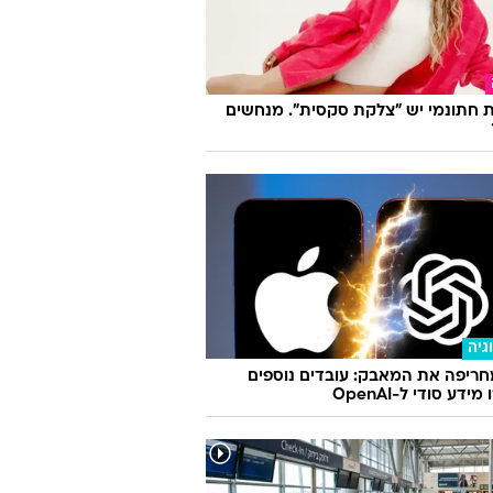
 חתונמי יש "צלקת סקסית". מנחשים
גיה
ריפה את המאבק: עובדים נוספים
ידע סודי ל-OpenAI