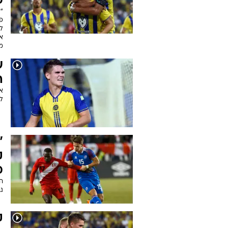
מס
"ז
פג
ל
אפ
מ
ע
ה
א
ל
"
ק
מ
ח
נב
ק