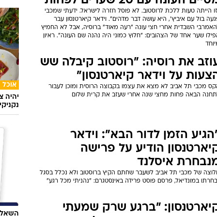
יים העונה עם 20 שערים לפחות"
ו הייתה טעות ללכת לרוסטוב. לא פוסל חזרה לישראל. ידעתי שמכבי
עה בול עם איביץ', היא עושה דבר מדהים". וידאר קיארטנסון עבר
האמרבי השבדית אחרי חצי עונה "רעה מאוד" ברוסיה, אבל לא החמיץ
ילו שער אחד של הצהובים: "חלוץ כמוני היה נהנה שם העונה". ראיון
יוחד
וזב את רוסיה: "רוסטוב קיבלה שש
צעות על וידאר קיארטנסון"
אוכל
קס מכבי תל אביב לא מצא את עצמו בקבוצה הרוסית ומוכן לעבור
תחנה הבאה פחות מחצי שנה אחרי שעזב את קרית שלום
יהיה צ
נקניקי
הגיע הזמן לדור הבא": וידאר
יארטנסון הודיע על פרישה
נבחרת איסלנד
לוצה של מכבי תל אביב לשעבר שחתם הקיץ ברוסטוב ולא נכלל בסגל
חרתו במונדיאל, פרסם פוסט פרידה באינסטגרם: "נהניתי מכל רגע"
יארטנסון: "ברגע שרק שמעתי
השאלון