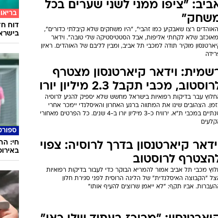
ביב: "ציפו ממני לשני שערים בכל
בריאו
שחק"
דוח חד
אוהדים רצו שאבקיע כמו זהבי", "היו משחקים שלא קיבלתי כדורים",
בישרא
מאוכזב שלא לקחתי אליפות, אבל הסטטיסטיקה שלי טובה". וידאר
ארטנסון מוקיר תודה למכבי תל אביב, ומבין לליבם של האוהדים. ראיון
רידה
שמית: וידאר קיארטנסון מצטרף
רוסטוב, מכבי תקבל 2.3 מיליון יורו
חלוץ עבר בדיקות רפואיות בישראל מחשש שלא יספיק להגיע לרוסיה
מן. הצהובים שינו את המתווה ברגע האחרון והאיסלנדי יימכר אחרי
שנתיים במכבי ת"א. ירוויח כ-3 מיליון יורו ב-4 שנים. כל הפרטים מאחורי
קלעים
ספורט
חי: הה
ידאר קיארטנסון בדרך לרוסיה: צפוי
באירופ
הצטרף לרוסטוב
וץ מכבי תל אביב אמור להמריא הבוקר כדי לעבור בדיקות רפואיות
צל "הקבוצה האיסלנדית" של הליגה הרוסית לפני סגירת חלון
עברות. אביו תקף: "לא ייאמן שרוצים להעיף אותו"