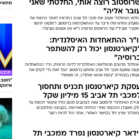
רוסטוב רוצה אותי, החלטתי שאני
מתאימ
ובר אליה"
חלוץ האיסלנדי שעזב את מכבי תל אביב התראיין לאתר הרשמי של
מועדון החדש שלו ודיבר על ההתאקלמות ברוסטוב ("מקווה להפוך
קורר מוביל") ועל הרשמים מרוסיה ("יש פה אנשים טובים")
ו"ר ההתאחדות האיסלנדית:
קיארטנסון יכול רק להשתפר
רוסיה"
איסלנד מרוצים מהפלישה האיסלנדית לליגה הרוסית, ויו"ר ההתאחדות
קווה שאקס מכבי תל אביב שחתם ברוסטוב ינצל זאת כדי לקדם את
תרבות
עמדו בנבחרת: "בטוח שהוא ישתדרג, זה משמח"
"חשבתי
סקת קיארטנסון תכניס ותחסוך
איזנקוט
מכבי תל אביב 15 מיליון שקל
ירת האיסלנדי לרוסטוב שווה לצהובים סכום כולל שיעזור לכסות על
לק מאובדן ההכנסה אחרי ההדחה מאירופה. בקבוצה מתלהבים:
שגלזר ופרץ יחד בקישור האחורי, אתה יכול להיות רגוע"
ידאר קיארטנסון נפרד ממכבי תל