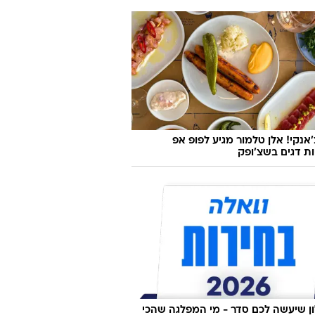
'אנקי! אלן טלמור מגיע לפופ אפ
ות דגים בשצ'ופק
 שיעשה לכם סדר - מי המפלגה שהכי