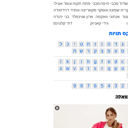
שדוד
מכבי חיפה
מכבי פתח תקוה
עומר אצילי
קרית שמונה
אוסקר סקאריונה
אופיר דוידזאדה
עטר
אנתוני וואקמה
ארון שוינפלד
בני יהודה
ו
גידי קאניוק
דוד קלטינס
ס תגיות
ג
ד
ה
ו
ז
ח
ט
י
כ
ל
ס
ע
פ
צ
ק
ר
ש
ת
l
k
j
i
h
g
f
e
d
c
x
w
v
u
t
s
r
q
p
o
9
8
7
6
5
4
3
2
וואלה