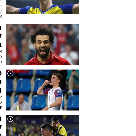
"
לר
ל
את
ל
ב
מ
מ
מ
כ
ו
א
יו
ו
ל