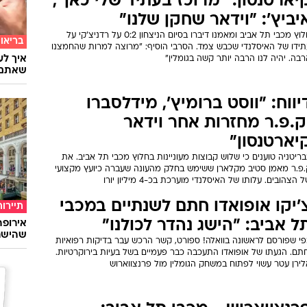
יארטנסון: "מרוכז בעתיד שלי כאן",
יביץ': "וידאר שחקן שלנו"
חלוץ מכבי תל אביב ומאמנו דיברו בסיום הניצחון 0:2 על רדניצ'קי על
בריאו
תידו של האיסלנדי שכבש צמד. הסרבי הוסיף: "מרוצה למרות שהחמצנו
בה. יהיה לנו הרבה יותר קשה בגומלין"
שאתם 
יווח: "ווסט ברומיץ', מידלסברו
ק.פ.ר מחזרות אחר וידאר
יארטנסון"
ריטניה טוענים כי שלוש קבוצות מעוניינות בחלוץ מכבי תל אביב. את
.פ.ר מאמן סטיב מקלארן ששימש בחלק מהעונה שעברה כיועץ מקצועי
 הצהובים. עלותו של האיסלנדי מוערכת בכ-4 מיליון יורו
'יקו אופואדו חתם לשנתיים במכבי
תיירות
ל אביב: "הישג נהדר לכולנו"
שהישרא
פי שפורסם לראשונה בוואלה! ספורט, קשר הרכש עבר בדיקות רפואיות
חתם. הגעתו של אופואדו התעכבה כבר פעמיים בשל בעיות בירוקרטיות.
לירן עטר עשוי לפתוח במשחק הגומלין מול פרנצווארוש