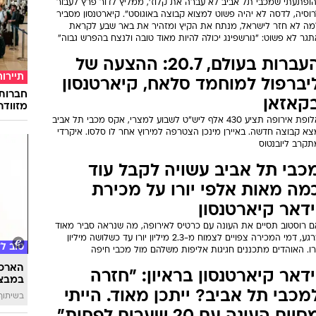
הופתעתי שמכבי תל אביב לא עברה את קלוז', ממליץ לדור פרץ לעבור
וסיה, לדסה לא יהיה פשוט למצוא קבוצה באוגוסט". קיארטנסון מסביר
מה לא חזר לישראל, מנתח את הקיץ ומזהיר את באר שבע לקראת
גר לא פשוט: "נורשפינג יכולה להיות מאוד טובה ולנצח בהפרש גבוה"
העברות בעולם, 20.7: ההצעה של
תיירות
יברפול למוחמד סלאח, קיארטנסון
חברות
קאזאן
מזוודה
אלופת אירופה תציע 430 אלף ליש"ט לשבוע למצרי, אקס מכבי תל אביב
צא קבוצה חדשה. באיירן מינכן הצטרפה למירוץ אחר לו סלסו. איקרדי
תקרב ליובנטוס
כבי תל אביב עשויה לקבל עוד
מה מאות אלפי יורו על מכירת
ידאר קיארטנסון
ם רוסטוב תסיים את העונה עם כרטיס לאירופה, מה שנראה סביר מאוד
כרגע, דמי המכירה צפויים לצמוח מ-2.3 מיליון יורו עד כשלושה מיליון
טוב ל
רו. האוהדים מתכננים חגיגות אליפות משלהם מול מכבי חיפה
הארכת
ידאר קיארטנסון בראיון: "חזרה
במבצע
מכבי תל אביב? ייתכן מאוד. הייתי
בשיתוף 