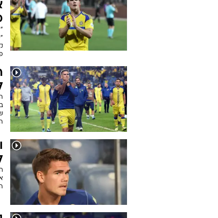
א
מ
"ה
"
קי
פ
ר
ל
ה
בז
ה
ו
ל
חל
א
הה