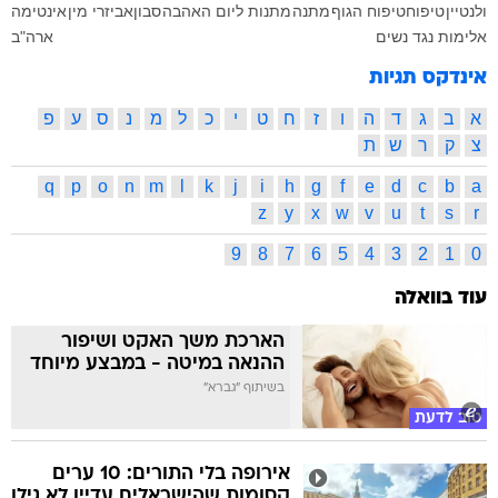
ולנטיין
טיפוח
טיפוח הגוף
מתנה
מתנות ליום האהבה
סבון
אביזרי מין
אינטימה
אלימות נגד נשים
ארה"ב
אינדקס תגיות
א
ב
ג
ד
ה
ו
ז
ח
ט
י
כ
ל
מ
נ
ס
ע
פ
צ
ק
ר
ש
ת
q
p
o
n
m
l
k
j
i
h
g
f
e
d
c
b
a
z
y
x
w
v
u
t
s
r
9
8
7
6
5
4
3
2
1
0
עוד בוואלה
הארכת משך האקט ושיפור
ההנאה במיטה - במבצע מיוחד
בשיתוף "גברא"
טוב לדעת
אירופה בלי התורים: 10 ערים
קסומות שהישראלים עדיין לא גילו