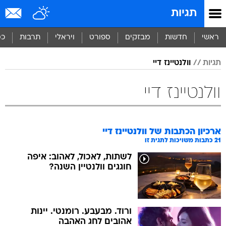
תגיות
ראשי
חדשות
מבזקים
ספורט
ויראלי
תרבות
כס
תגיות
וולנטיינז דיי
וולנטיינז דיי
ארכיון הכתבות של
וולנטיינז דיי
21
כתבות משויכות לתגית זו
לשתות, לאכול, לאהוב: איפה
חוגגים וולנטיין השנה?
ורוד. מבעבע. רומנטי. יינות
אהובים לחג האהבה