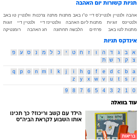
תגיות קשורות
יום האהבה
אהבה
ולנטיין
ולנטיינ'ס דיי
ט"ו באב
מתנות
מתנה
צרכנות
וולנטיין
טו באב
ולנטיינס
זוגיות
מתנות ליום האהבה
וולנטיינז דיי
ולנטיין דיי
זוגות
מתנות לטו באב
פרחים
הלבשה תחתונה
חג האהבה
רומנטיקה
אינדקס תגיות
א
ב
ג
ד
ה
ו
ז
ח
ט
י
כ
ל
מ
נ
ס
ע
פ
צ
ק
ר
ש
ת
q
p
o
n
m
l
k
j
i
h
g
f
e
d
c
b
a
z
y
x
w
v
u
t
s
r
9
8
7
6
5
4
3
2
1
0
עוד בוואלה
הילד עם קשב וריכוז? כך תכינו
אותו השבוע לקראת הביה"ס
בריאות