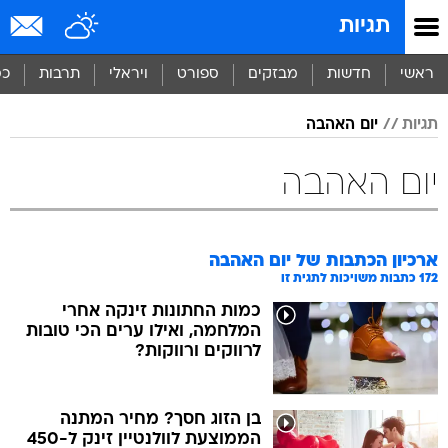
תגיות
ראשי
חדשות
מבזקים
ספורט
ויראלי
תרבות
כס
תגיות
יום האהבה
יום האהבה
ארכיון הכתבות של
יום האהבה
172
כתבות משויכות לתגית זו
כמות החתונות זינקה אחרי
המלחמה, ואילו ערים הכי טובות
לרווקים ורווקות?
בן הזוג חסך? מחיר המתנה
הממוצעת לוולנטיין זינק ל-450