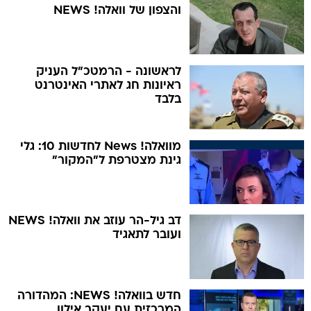
והצפון של וואלה! NEWS
לראשונה - הרמטכ"ל העניק
ראיונות חג לאתרי האינטרנט
בלבד
מוואלה! News לחדשות 10: גלי
גינת מצטרפת ל"המקור"
דב גיל-הר עוזב את וואלה! NEWS
ועובר לתאגיד
חדש בוואלה! NEWS: המהדורה
המרכזית עם יעקב אילון