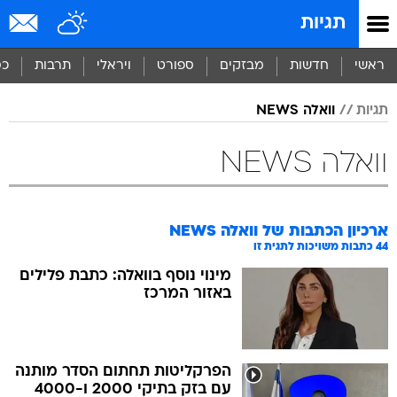
תגיות
ראשי
חדשות
מבזקים
ספורט
ויראלי
תרבות
כס
תגיות
וואלה NEWS
וואלה NEWS
ארכיון הכתבות של
וואלה NEWS
44
כתבות משויכות לתגית זו
מינוי נוסף בוואלה: כתבת פלילים
באזור המרכז
הפרקליטות תחתום הסדר מותנה
עם בזק בתיקי 2000 ו-4000