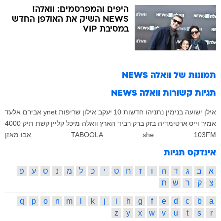
היפים והמפרסמים: וואלה!
NEWS השיק את האולפן החדש
במסיבת VIP
תמונות של
וואלה NEWS
תגיות קשורות
וואלה NEWS
אילן ישועה
בנימין נתניהו
חדשות 10
יעקב אילון
שריפות
ynet
אבירם אלעד
אמיר וייס
ארטימדיה
בזק
ברק רביד
הארץ
וואלה
מיכל קליין
קשת
תיק 4000
103FM
she
TABOOLA
אבו מאזן
אינדקס תגיות
א
ב
ג
ד
ה
ו
ז
ח
ט
י
כ
ל
מ
נ
ס
ע
פ
צ
ק
ר
ש
ת
q
p
o
n
m
l
k
j
i
h
g
f
e
d
c
b
a
z
y
x
w
v
u
t
s
r