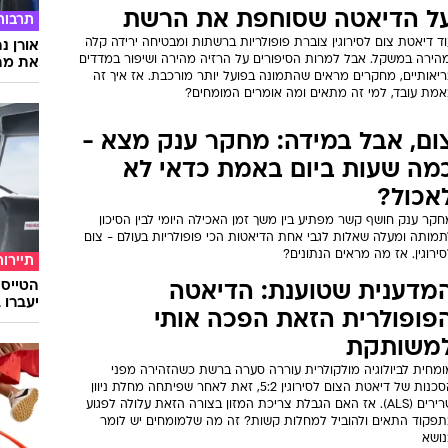
ל הדיאטה שסוחפת את הרשת
תרבות
ד דיאטת צום לסירוגין צוברת פופולריות ברשתות ומבטיחה ירידה קלה
אורן נ
מהירה במשקל. אבל למרות הסיפורים על הרזיה מהירה ושיפור במדדים
את מה 
ריאותיים, מחקרים מראים שהתמונה בפועל יותר מורכבת. אז איך זה
אמת עובד, למי זה מתאים ומה אומרים המומחים?
ום, אבל במידה: מחקר ענק מצא -
מה שעות ביום באמת כדאי לא
אכול?
קר ענק חושף קשר מפתיע בין משך זמן האכילה היומי לבין הסיכון
תמותה ומעלה שאלות לגבי אחת הדיאטות הכי פופולריות בעולם - צום
ירוגין. אז מה מראים הנתונים?
תיירות
מדענית שטוענת: הדיאטה
יעברו 
פופולרית הזאת הפכה אותי
משותקת
ומחית לביולוגיה מולקולרית עוררה סערה ברשת כשהזהירה מפני
הסכנות של דיאטת הצום לסירוגין 5:2, זאת לאחר שפיתחה מחלת ניוון
שרירים (ALS). אז האם הגבלת צריכת המזון בצורה הזאת עלולה לפגוע
תפקוד התאים ולהוביל למחלות קשות? זה מה שלמומחים יש לומר
נושא