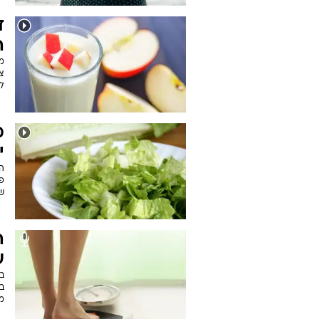
ד
ה
מת
צ
לצ
מ
י
ה
פו
שפ
ה
ע
בפ
ב
מד