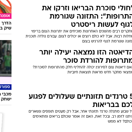
חולי סוכרת הבריאו וזרקו את
תרופות": התזונה שגורמת
אופנה
הדרך ה
גוף לעשות ריסטרט
שיק בא
חקרים רבים מהשנים האחרונות מוכיחים את יתרונות הצום בריפוי
לות רבות. אבל לא כולם רוצים או יכולים לצום. עבורם נולדה תוכנית
זונה שגורמת לגוף להרגיש בצום
דיאטה הזו נמצאה יעילה יותר
תרופות להורדת סוכר
אם דיאטת צום לסירוגין יכולה להחליף חלק מהתרופות לסוכרת?
מצאי מחקר חדש מראות תוצאות חיוביות
ספורט
מכבי ח
5 טרנדים תזונתיים שעלולים לפגוע
ישחק כ
כם בבריאות
ל שבוע מתגלה טרנד תזונתי אחר, אבל רק מעטים תופסים ונשארים
תנו לזמן רב. ובכל זאת, האם זה אומר שכולם בריאים ומתאימים
כולם? לא ממש