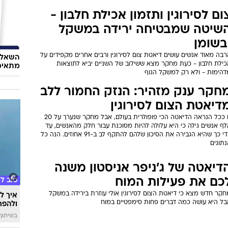
ום לסירוגין ותזמון אכילת חלבון -
שיטה שמבטיחה ירידה במשקל
בשומן
בה מאוד אנשים עושים דיאטת צום לסירוגין ורבים אחרים מקפידים על
השאלון
כילת חלבון - כעת מחקר מצא ששילוב של השניים יביא לתוצאות
מתאימ
דהימות - ולא רק למשקל הגוף
חקר ענק מזהיר: הנזק החמור ללב
דיאטת הצום לסירוגין
זו ככל הנראה הדיאטה הכי פופולרית בעולם, אבל מחקר שנערך על 20
ף אנשים גילה כי היא עלולה להיות מסוכנת עבור חלק מהאנשים, עד
כדי כך שהיא הגבירה את הסיכון שלהם להתקף לב ב-91 אחוזים. הנה כל
תונים
דיאטה של ג'ניפר אניסטון משנה
כם את פעילות המוח
טוב ל
חקר חדש מצא כי דיאטת הצום לסירוגין אולי עוזרת בירידה במשקל
איך לה
בל היא עושה כמה דברים פחות סימפטיים במוח
ולהפח
בשיתוף  SWIM