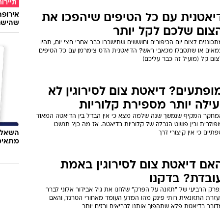
תיירות
יאטנית עם כל הטיפים שיהפכו את
שהישרא
צום שלכם לקל יותר
כוננים לצום יום הכיפורים וחוששים שתישברו כבר אחרי חצי יום, תהיו
מאים או שתסבלו מכאבי ראש? הדיאטנית הדס צימרמן עם כל הטיפים
ום קל (מועיל זה כבר עליכם)
ופתעים? דיאטת צום לסירוגין לא
עילה יותר מספירת קלוריות
מחקר המקיף שנמשך שנה שלמה מצא כי אין הבדל בין הדיאטה המאוד
פולרית ובין פשוט הגבלה של קלוריות בדיאטה. אז מה כן? תנשכו
השאלון
תיים כי אין קיצורי דרך
מתאימ
אם דיאטת צום לסירוגין באמת
ובדת? בדקנו
רק הרביעי של "תזונה על הפרק" שלחנו את גיל אבידור אלוני לברר
עזרת התזונאית רותי פינק מהו המדע העומד מאחורי הטרנד, והאם
ובר בדיאטת פלא שתהפוך אותנו לבריאים ורזים יותר