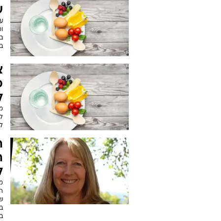
ע
עו
ו
ב
ב
צ
כ
ל
מח
ל
לס
ה
ה
ל
מ
ב
ב