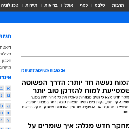
תרבות
סלבס
כסף
אוכל
בריאות
תיירות
טכנולוגיה
תגיות
דיאטה
פעילות 
חלבון
ט
מיקרוב
26
כתבות משויכות לתגית זו
אינדק
מוח נעשה חד יותר: הדרך הפשוטה
א
ב
מסייעת למוח להזדקן טוב יותר
מ
נ
חקר חדש מצא כי נשים מבוגרות שאכלו את כל ארוחותיהן במשך
שמונה עד תשע שעות ביום השיגו תוצאות טובות יותר במבחני חשיבה.
b
a
ממצאים מחזקים את ההשערה שתזמון הארוחות משפיע גם על בריאות
n
m
מוח
z
y
חקר חדש מגלה: איך שומרים על