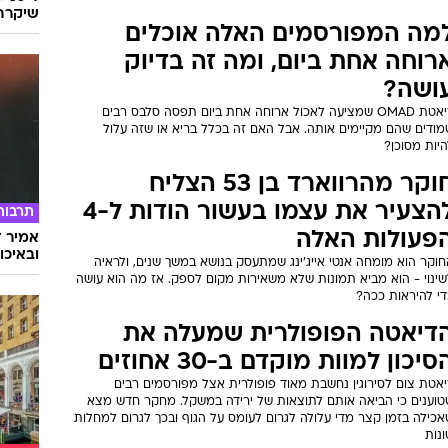
שיקרה 
מה המפורסמים האלה אוכלים
רוחה אחת ביום, ומה זה בדיוק
ושה?
דיאטת OMAD שמציעה לאכול ארוחה אחת ביום תפסה סלבס רבים
מודים שהם מקיימים אותה. אבל האם זה בכלל בריא או שזה עלול
יות מסוכן?
חוקר מהרווארד בן 53 הצליח
להצעיר את עצמו בעשור הודות ל-4
תרבות
פעולות האלה
אמיר ד
ובאיכו
חוקר הוא מומחה אנטי אייג'ינג שמתעסק בנושא במשך שנים, ולראיה
שינוי - הוא מביא תמונות שלא משאירות מקום לספק. אז מה הוא עושה
די להיראות ככה?
דיאטה הפופולרית שמעלה את
סיכון למוות מוקדם ב-30 אחוזים
יאטת צום לסירוגין נחשבת מאוד פופולרית אצל מפורסמים רבים
טוענים כי הביאה אותם לתוצאות של ירידה במשקל. מחקר חדש מצא
אכילה בזמן קצר מדי עלולה לגרום לעומס על הגוף ובכך לגרום למחלות
נות