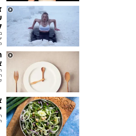
ז
ש
ל
בש
י
מ
ת
צ
ה
ר
ל
צ
י
ר
ה