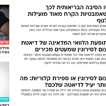
ו הסיבה הבריאותית לכך
אמבטיות הקרח מאוד מועילות
גוף
נים האחרונות הובן כי חשיפות קצרות לגורמי סטרס מובילות לשיפור
כולת העמידות, יכולת ההסתגלות, והבריאות הכללית. הנה כמה
הדברים שכדאי לכם לנסות
ופעת הלוואי המדאיגה של דיאטת
בריאו
מזילים
ום לסירוגין שמעטים מכירים
בעיה ר
יא הפכה לדיאטה אולי הכי פופולרית בעולם בעקבות סיפורי הצלחה
בים, אבל האמת היא, שהיא כנראה לא מתאימה לכולם. בעיקר לא
נשים בגילאים מסויימים. הנה כל מה שכדאי לדעת
ום לסירוגין או ספירת קלוריות: מה
ותר יעיל לדיאטה שלכם?
בים ננמצאים עכשיו בתהליך של ירידה או שמירה על המשקל, ולמחקר
חדש הזה יש תשובות בשבילכם - מה הדרך הכי טובה לרדת במשקל?
טכנולו
דיסני+