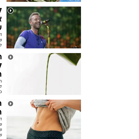
ל
א
ע
ש
לה
ה
ה
ל
כ
ה
ה
ד
ש
ש
שו