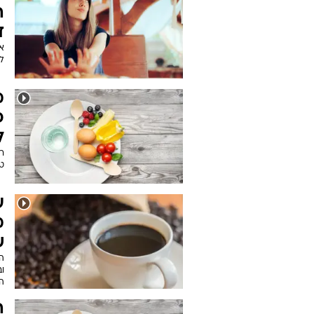
ה
ד
א
ל
מ
פ
ל
ר
טו
מ
ש
ה
ו
ה
ה