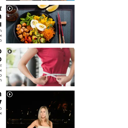
צ
ה
ו
הר
א
מ
מ
מ
אל
הנ
ה
ל
מ
א