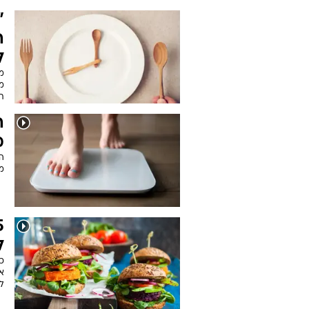
"
ה
ל
מ
מח
ת
ה
מ
ה
מ
ל
כ
אי
ל