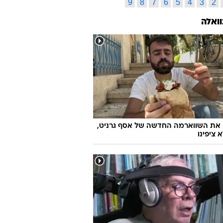
9
8
7
6
5
4
3
2
וואלה
 את השווארמה החדשה של אסף גרניט,
 ציפינו