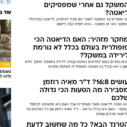
1
0
משקל גם אחרי שמפסיקים
יאטה?
עוד ב
יך שומרים על המשקל לאורך זמן מבלי להתחייב לדיאטה קפדנית?
מחקר הזה יש תשובה - והיא יחסית קלה ליישום
חקר מזהיר: האם הדיאטה הכי
ופולרית בעולם בכלל לא גורמת
ירידה במשקל?
בים בוחרים בצום לסירוגים כשיטת עבודה לירידה במשקל. מחקר חדש
אוכל
ען כי אין הבדל בין השיטה הפופולרית לשיטות אחרות
טעמנו
ולזה לא
עושים 16:8? ד"ר מאיה רוזמן
סבירה מה הטעות הכי גדולה
לכם
יא הפכה לדיאטה מאוד פופולרית אבל האם היא מתאימה לכולם?
בנוסף - האם היא בכלל בריאה - ד"ר מאיה רוזמן עם כל הפרטים על
דיאטה שרבים עושים
טרנד הבא? כל מה שחשוב לדעת