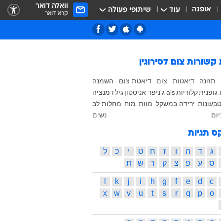
וואלה דואר
אופנה
עוד
שיתופי פעולה
קרא דואר
 קשורות
צום לסירוגין
תזונה
דיאטות
צום
דיאטת צום
השמנה
גופנית
קלוריות
als
ג'ניפר אניסטון
גיל
דמנציה
בעונות
ירידה במשקל
מוות
מוח
מחלות לב
יום
נשים
ס תגיות
ג
ד
ה
ו
ז
ח
ט
י
כ
ל
ס
ע
פ
צ
ק
ר
ש
ת
l
k
j
i
h
g
f
e
d
c
x
w
v
u
t
s
r
q
p
o