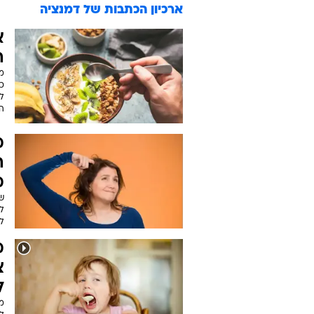
ארכיון הכתבות של
דמנציה
ה
כי
ל
ה
מ
ה
מ
ש
ל
ל
מ
צ
ל
מ