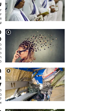
ש
וא
ע
מ
מ
מו
מג
ה
מ
ה
ה
ל
מ
בק
ל
ארוכ