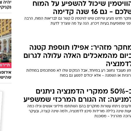
יהיה צ
וויטמין שיכול להשפיע על המוח
נקניקי
כם - גם 16 שנה קדימה
מחקר חדש מציע שייתכן שיש לוויטמין D קשר גם לבריאות המוח, הרבה
ני שמופיעות בעיות זיכרון. הנה על מה שצריך לדעת
חקר מזהיר: אפילו תוספת קטנה
יום מהמאכלים האלה עלולה לגרום
דמנציה
תיירות
זון מעובד נחשב רע במיוחד, אבל הנזקים שלו לא מסתכמים במחלות
וניות או השמנה - אלא יכולים לפגוע גם במוח
שהישרא
כ-50% ממקרי הדמנציה ניתנים
מניעה: זה הגורם המרכזי שמשפיע
דענים ניתחו עשרות מחקרים בהם השתתפו מיליוני אנשים וגילו כמה
ות שינה בלילה מורידות סיכון לדמנציה, ולמה שינה קצרה, ובעיקר
רוכה מהרגיל - מסוכנת