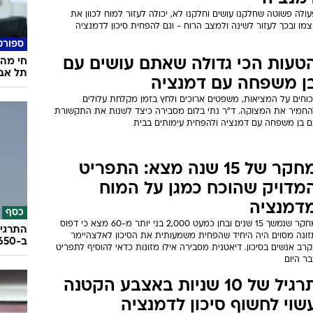
ולה פשוטה שחלקנו עושים וחלקנו לא, יכולה לעזור למוח לכוון את
מו ובכך לעזור לשינה ולמצב הרוח - וגם להפחית סיכון לדמנציה
ספורט
טעות הכי גדולה שאתם עושים עם
חי מהק
תל אבי
ן משפחה עם דמנציה
יכוחים על המציאות, משפטים ארוכים ולחץ בזמן מקלחת עלולים
החמיר את המצוקה. ד"ר נתי בלום מסבירה כיצד לשנות את התקשורת
ם בן משפחה עם דמנציה ולהפחית עימותים בבית
מחקר של 15 שנה מצא: התפריט
מדויק שהוכח כמגן על המוח
דמנציה
כסף
מחקר שנמשך 15 שנים ובחן כמעט 2,000 בני יותר מ-60 מצא כי דפוס
התרגיל
זונה מסוים היה היחיד שהפחית משמעותית את הסיכון לאלצהיימר
ב-650 אלף שקל
רב אנשים בסיכון. דיאטנית מסבירה אילו מזונות כדאי להוסיף לתפריט
ר היום
תרגיל של 10 שניות באצבע הקטנה
שוי לחשוף סיכון לדמנציה