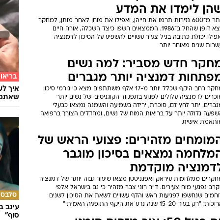
הן לימדו את המדע
יותר מ־600 נזירות תרמו את חייהן, ואפילו את מוחן לאחר מותן, למחקר
יוצא דופן שהחל ב־1986. הממצאים חשפו כיצד השכלה, אורח חיים
פילו יכולת כתיבה בגיל צעיר עשויים להשפיע על הסיכון לדמנציה
שרות שנים מאוחר יותר
חקר חדש מסביר: למה נשים
פתחות דמנציה יותר מגברים
בריאו
מחקר רחב היקף שכלל יותר מ-17 אלף משתתפים מצא כי גורמי סיכון
שאתם 
כרים לדמנציה עלולים לפגוע בתפקוד הקוגניטיבי של נשים יותר
ברים. יתר לחץ דם, סוכרת, ירידה בשמיעה והשמנה נמצאו כבעלי
שפעה גדולה יותר על בריאות המוח של נשים, ומחדדים הצורך ברפואה
ותאמת אישית
מומחים מזהירים: פצועי הראש של
מלחמה נמצאים בסיכון מוגבר
דמנציה מוקדמת
חקרים ממלחמות עיראק ואפגניסטן מצאו שיעור גבוה יותר של דמנציה
רב נפגעי מוח צעירים. ד"ר רוני צבר מזהיר כי גם בישראל אלפי
סלבס
וחמים שנחשפו לפגיעות ראש והדף עשויים לשאת את הסיכון לשנים
ות: "רק בעוד 15-20 שנה נדע את היקף התופעה האמיתי"
עינב ב
סוף"