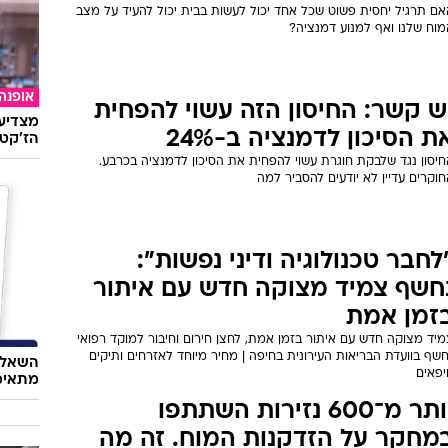
אם תרגיל יחסית פשוט שכל אחד יכול לעשות בבית יכול להעיד על מצב
מוח שלנו ואף למנוע דמנציה?
אופנה
ש קשר: החיסון הזה עשוי להפחית
מצדיעו
ת הסיכון לדמנציה ב-24%
הז'קט 
חיסון נגד שלבקת חוגרת עשוי להפחית את הסיכון לדמנציה בכרבע.
וקרים עדיין לא יודעים להסביר למה
לחבר טכנולוגיה ודיני נפשות":
חשף צמיד מצוקה חדש עם איתור
זמן אמת
יד מצוקה חדש עם איתור בזמן אמת, לחצן חירום וחיבור למוקד רפואי
שף בוועדת הבריאות העירונית בחיפה | מחיר מיוחד לאזרחים ותיקים
השאלון
יפאים
מתאימ
יותר מ־600 נזירות השתתפו
מחקר על הזדקנות המוח. זה מה