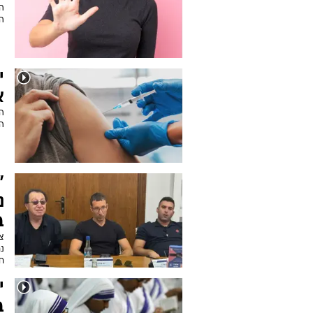
ה
ה
י
א
ה
הח
"
נ
ב
צמ
נח
ח
ב