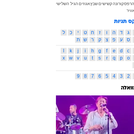
רפס
קורונה
קשישים
שבץ
אגוזים
הגיל השלישי
וויר
ס תגיות
ג
ד
ה
ו
ז
ח
ט
י
כ
ל
ס
ע
פ
צ
ק
ר
ש
ת
l
k
j
i
h
g
f
e
d
c
x
w
v
u
t
s
r
q
p
o
9
8
7
6
5
4
3
2
וואלה