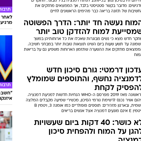
לחייהם היו בסיכון נמוך בכ-23% לפתח דמנציה בגיל מבוגר. החוקרים
דגישים: מדובר בקשר סטטיסטי בלבד, אך הממצאים מחזקים את
תרבות
חשיבות של תזונה בריאה כבר מהימים הראשונים לחיים
לאחר ד
מוח נעשה חד יותר: הדרך הפשוטה
מרגיעה
מסייעת למוח להזדקן טוב יותר
חקר חדש מצא כי נשים מבוגרות שאכלו את כל ארוחותיהן במשך
שמונה עד תשע שעות ביום השיגו תוצאות טובות יותר במבחני חשיבה.
ממצאים מחזקים את ההשערה שתזמון הארוחות משפיע גם על בריאות
מוח
דכון דרמטי: גורם סיכון חדש
דמנציה נחשף, והתוספים שמומלץ
תרבות
הפסיק לקחת
"חשבתי
לראשונה מאז 2019 מפרסם ה-WHO הנחיות חדשות למניעת דמנציה.
איזנקוט
הום אוויר נכנס לרשימת גורמי הסיכון, מכשירי שמיעה מקבלים המלצה
רשמית, ובארגון מזהירים: תוספים פופולריים כמו אומגה 3, ויטמין B
E אינם מונעים דמנציה אצל אנשים בריאים
לא כושר: 40 דקות ביום שעשויות
הגן על המוח ולהפחית סיכון
מנציה