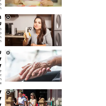
מ
ה
ה
ש
מ
כ
ה
ה
ע
ל
ל
זי
וויטמין 
ל
ד