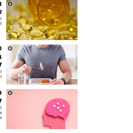
ה
של
לפ
מ
ב
ל
מ
כר
ל
מ
שע
א