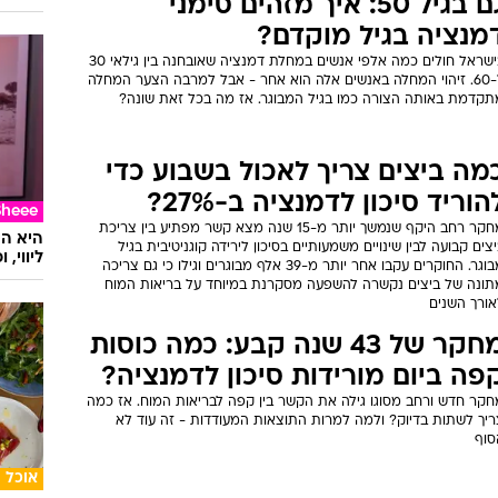
גם בגיל 50: איך מזהים סימני
מנציה בגיל מוקדם?
בישראל חולים כמה אלפי אנשים במחלת דמנציה שאובחנה בין גילאי 30
ל-60. זיהוי המחלה באנשים אלה הוא אחר - אבל למרבה הצער המחלה
תקדמת באותה הצורה כמו בגיל המבוגר. אז מה בכל זאת שונה?
מה ביצים צריך לאכול בשבוע כדי
הוריד סיכון לדמנציה ב-27%?
Sheee
מחקר רחב היקף שנמשך יותר מ-15 שנה מצא קשר מפתיע בין צריכת
צים קבועה לבין שינויים משמעותיים בסיכון לירידה קוגניטיבית בגיל
ליווי,
מבוגר. החוקרים עקבו אחר יותר מ-39 אלף מבוגרים וגילו כי גם צריכה
תונה של ביצים נקשרה להשפעה מסקרנת במיוחד על בריאות המוח
אורך השנים
מחקר של 43 שנה קבע: כמה כוסות
פה ביום מורידות סיכון לדמנציה?
חקר חדש ורחב מסוגו גילה את הקשר בין קפה לבריאות המוח. אז כמה
ריך לשתות בדיוק? ולמה למרות התוצאות המעודדות - זה עוד לא
סוף
אוכל