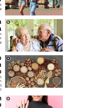
פע
עצ
ה
ב
ו
ל
ע
ה
מ
ת
בק
כב
ע