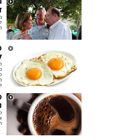
ד
מ
כ
ל
בי
מ
ל
ק
מ
צ
ה