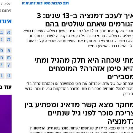
הליכה
ה
231
כתבות משויכות לתגית זו
זיהום א
איך לעכב דמנציה ב-13 שנים: 3
אינדק
גורמים שאתם שולטים בהם
מחקר שעקב אחר יותר מ-12 אלף מבוגרים במשך כשלושה עשורים מצא
א
ב
 שליטה בשלושה גורמי סיכון בגיל העמידה קשורה לשנים רבות יותר
מ
נ
לא דמנציה. הממצאים מחזקים את החשיבות של שמירה על בריאות
לב והמוח כבר באמצע החיים
b
a
n
m
תי שכחה היא חלק מהגיל ומתי
z
y
יא סימן אזהרה? המומחים
1
0
סבירים
כחתם שם של אדם, איבדתם את חוט המחשבה או נכנסתם לחדר בלי
עוד ב
זכור למה? מומחים מסבירים מתי מדובר בהזדקנות טבעית ומתי כדאי
היבדק
חקר מצא קשר מדאיג ומפתיע בין
ריכת סוכר לפני גיל שנתיים
דמנציה
חקר חדש מצא כי ילדים שנחשפו לפחות סוכר בשנתיים הראשונות