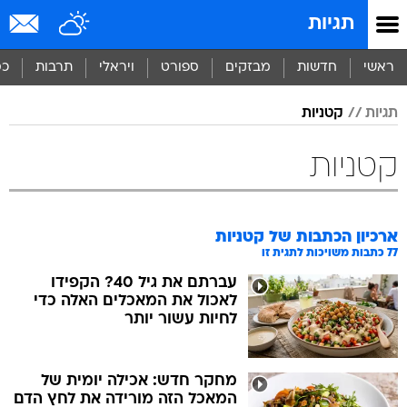
תגיות
ראשי
חדשות
מבזקים
ספורט
ויראלי
תרבות
כס
תגיות
קטניות
קטניות
ארכיון הכתבות של
קטניות
77
כתבות משויכות לתגית זו
עברתם את גיל 40? הקפידו
לאכול את המאכלים האלה כדי
לחיות עשור יותר
מחקר חדש: אכילה יומית של
המאכל הזה מורידה את לחץ הדם