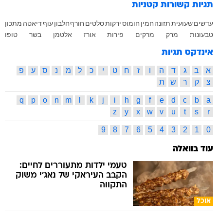
תגיות קשורות
קטניות
עדשים
שעועית
תזונה
חמין
חומוס
ירקות
סלטים
חורף
חלבון
עוף
דיאטה
מתכון
טבעונות
מרק
מרקים
פירות
אורז
אלטמן
בשר
טופו
אינדקס תגיות
א
ב
ג
ד
ה
ו
ז
ח
ט
י
כ
ל
מ
נ
ס
ע
פ
צ
ק
ר
ש
ת
q
p
o
n
m
l
k
j
i
h
g
f
e
d
c
b
a
z
y
x
w
v
u
t
s
r
9
8
7
6
5
4
3
2
1
0
עוד בוואלה
טעמי ילדות מתעוררים לחיים:
הקבב העיראקי של נאג׳י משוק
התקווה
אוכל