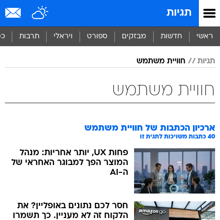
תגיות
ראשי
חדשות
מבזקים
ספורט
ויראלי
תרבות
כס
תגיות
חוויית משתמש
חוויית משתמש
ארכיון הכתבות של
חוויית משתמש
40
כתבות משויכות לתגית זו
פחות UX, יותר אחריות: מנהל
המוצר הפך למבוגר האחראי של
ה-AI
חסר לכם נתונים באופליין? את
הלקוח זה לא מעניין. כך תשמרו