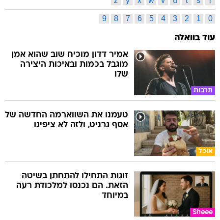
z
y
x
w
v
u
t
s
r
9
8
7
6
5
4
3
2
1
0
עוד בוואלה
אמיר דדון מוכיח שוב שהוא אמן
מוגבל בכמות ובאיכות היצירה
שלו
תרבות
טעמנו את השווארמה החדשה של
אסף גרניט, ולזה לא ציפינו
אוכל
זוגות התחילו להתחתן בשיטה
הזאת. הם נכנסו למלכודת רעה
במיוחד
Sheee