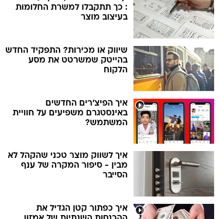
: כך תתקבלו למשרת החלומות
בעיצוב מוצר
שיווק או מכירות? התפקיד החדש
בהייטק שמשרטט את מסע
הלקוח
איך הפיצ'רים החדשים
באינסטגרם משפיעים על חוויית
המשתמש?
איך לשווק מוצר טכני שהקהל לא
מבין - סיפור המקרה של ענף
הסייבר
איך כפתור קטן הגדיל את
ההכנסות השנתיות של אמזון