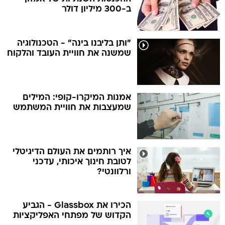
ב-300 מיליון דולר
"ותן בליבנו בינה" - הטכנולוגיה
שמשנה את חוויית העובד והלקוח
אמנות המיקרו-קופי: המילים
שמעצבות את חוויית המשתמש
איך רותמים את העולם הדיגיטלי
לטובת חינוך איכותי, עדכני
ורלוונטי?
הכירו את Glassbox - הגביע
הקדוש של מפתחי האפליקציות