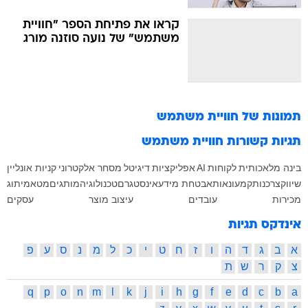
קראו את פתיחת הספר "חוויית
משתמש" של נועה סוזנה מורג
תמונות של
חוויית משתמש
תגיות קשורות
חוויית משתמש
בינה מלאכותית
לקוחות
AI
אפליקציות
דיגיטל
מסחר אלקטרוני
קניות אונליין
שיווק
צרכנות
קמעונאות
אבטחת מידע
אינסטגרם
טכנולוגיה
מותגים
מטא
מיתוג
מכירות
עובדים
עיצוב מוצר
עסקים
אינדקס תגיות
א
ב
ג
ד
ה
ו
ז
ח
ט
י
כ
ל
מ
נ
ס
ע
פ
צ
ק
ר
ש
ת
q
p
o
n
m
l
k
j
i
h
g
f
e
d
c
b
a