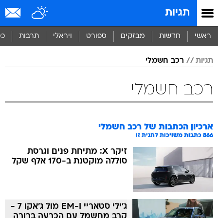
תגיות
ראשי
חדשות
מבזקים
ספורט
ויראלי
תרבות
כס
תגיות
רכב חשמלי
רכב חשמלי
ארכיון הכתבות של
רכב חשמלי
866
כתבות משויכות לתגית זו
זיקר X: מתיחת פנים וגרסת
סוללה מוקטנת ב-170 אלף שקל
ג'ילי סטאריי EM-I מול ג'אקו 7 -
קרב מחשמל עם הכרעה ברורה