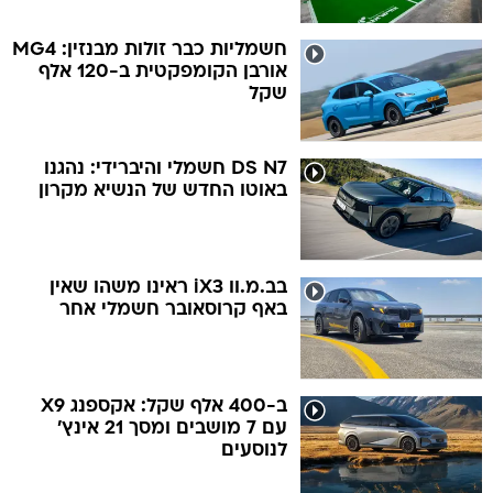
חשמליות כבר זולות מבנזין: MG4
אורבן הקומפקטית ב-120 אלף
שקל
DS N7 חשמלי והיברידי: נהגנו
באוטו החדש של הנשיא מקרון
בב.מ.וו iX3 ראינו משהו שאין
באף קרוסאובר חשמלי אחר
ב-400 אלף שקל: אקספנג X9
עם 7 מושבים ומסך 21 אינץ'
לנוסעים