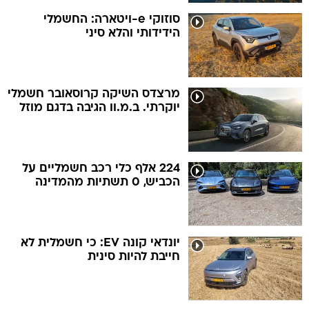
סוזוקי e-ויטארה: החשמלי
הידידותי והלא סיני
מרצדס השיקה קרוסאובר חשמלי
יוקרתי. ב.מ.וו הגיבה בדגם מוזל
224 אלף כלי רכב חשמליים על
הכביש, 0 תשתיות מהמדינה
יונדאי קונה EV: כי חשמלית לא
חייבת להיות סינית