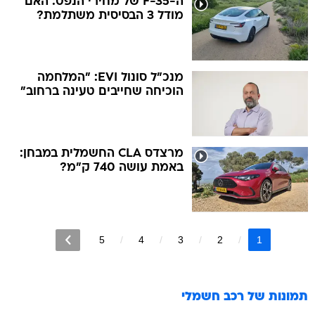
ה-F-35 של מחירי הנפט: האם
מודל 3 הבסיסית משתלמת?
מנכ"ל סונול EVI: "המלחמה
הוכיחה שחייבים טעינה ברחוב"
מרצדס CLA החשמלית במבחן:
באמת עושה 740 ק"מ?
5
4
3
2
1
תמונות של
רכב חשמלי