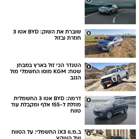
שוברת את השוק: BYD אטו 3
חוזרת ובזול
הטנדר הכי זול בארץ במבחן
שטח: KGM מוסו החשמלי מול
הנגב
דרמה: BYD אטו 3 החשמלית
מוזלת ל-155 אלף ומקבלת עוד
טווח
ב.מ.וו iX3 החשמלי: על הטווח
ועל העוקץ