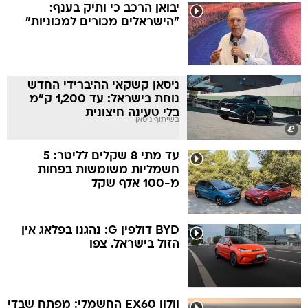
יבואן הרכב כי ותיק בענף:
"הישראלים מכורים למכוניות"
ניסאן קשקאי ההיברידי החדש
נוחת בישראל: עד 1,200 ק"מ
בלי טעינה חיצונית
בשיתוף ניסאן
עד מתי 8 שקלים לליטר: 5
חשמליות משומשות בפחות
מ-100 אלף שקל
BYD דולפין G: נהגנו בפלאג אין
הזול בישראל. צפו
וולוו EX60 החשמלי: מפתח שבדי