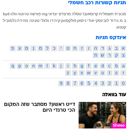
תגיות קשורות
רכב חשמלי
מכונית חשמלית
קרוסאובר
טסלה
מרצדס
יונדאי
mg
פורשה
טויוטה
וולוו
byd
ב.מ.וו
דוד לובינסקי
אודי
ניסאן
פולקסווגן
קיה
דו גלגלי
טעינה מהירה
כלמוביל
קטנוע
אינדקס תגיות
א
ב
ג
ד
ה
ו
ז
ח
ט
י
כ
ל
מ
נ
ס
ע
פ
צ
ק
ר
ש
ת
q
p
o
n
m
l
k
j
i
h
g
f
e
d
c
b
a
z
y
x
w
v
u
t
s
r
9
8
7
6
5
4
3
2
1
0
עוד בוואלה
דייט ראשון? מסתבר שזה המקום
הכי טרנדי היום
Sheee