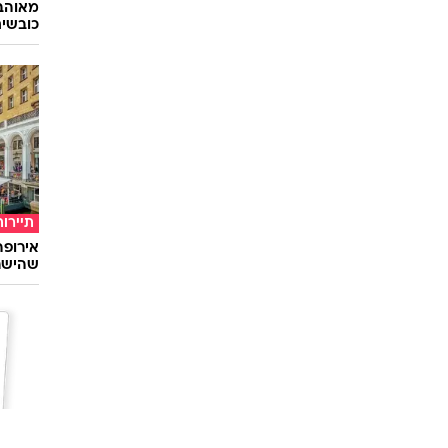
מאוהבי
כובשי
תיירות
שהישרא