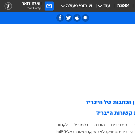
וואלה דואר
אופנה
עוד
שיתופי פעולה
קרא דואר
ן הכתבות של
הייבריד
 קשורות
הייבריד
היברידית
הונדה
כלמוביל
לקסוס
 היברידית
סיוויק
פלאג אין
קרוסאובר
ראלי
h450