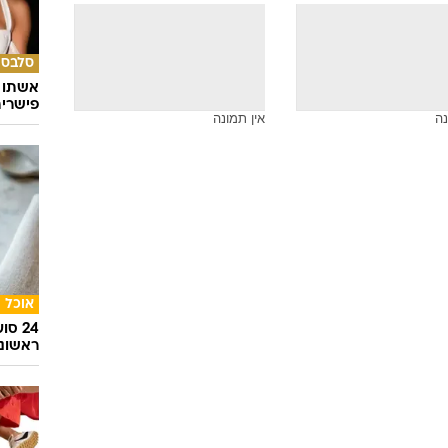
סלבס
אשתו ש
פישרית
נה
אין תמונה
אוכל
24 ס
ראשונ