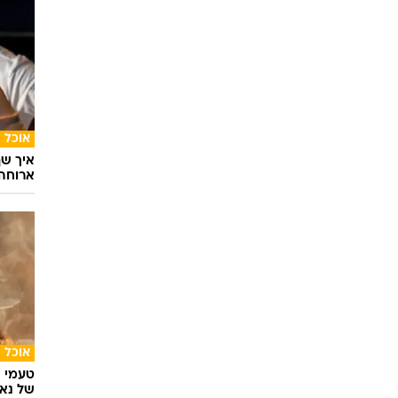
אוכל
איך שף
ארוחה 
אוכל
טעמי י
של נאג