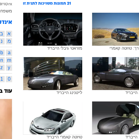
rx
טויו
21
תמונות משויכות לתגית זו
משפחתי
אינדק
א
ב
מ
נ
ך: טויוטה קאמרי
מזראטי גיבלי הייבריד
b
a
n
m
z
y
1
0
עוד ב
 הייבריד
לייטנינג הייבריד
 הייבריד
טויוטה קאמרי הייבריד