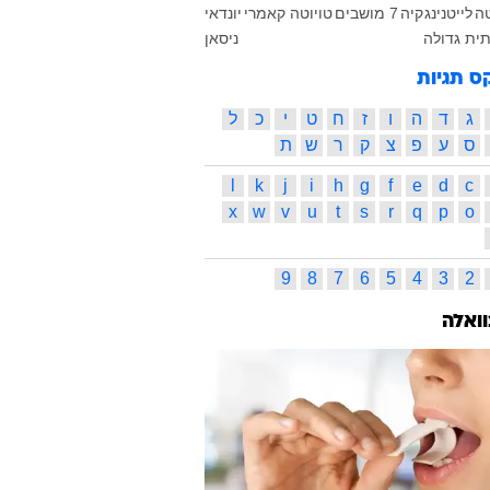
טה
לייטנינג
קיה
7 מושבים
טויוטה קאמרי
יונדאי
ת גדולה
ניסאן
ס תגיות
ג
ד
ה
ו
ז
ח
ט
י
כ
ל
ס
ע
פ
צ
ק
ר
ש
ת
l
k
j
i
h
g
f
e
d
c
x
w
v
u
t
s
r
q
p
o
9
8
7
6
5
4
3
2
וואלה