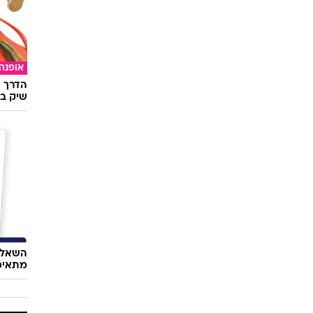
אופנה
הדרך ה
שיק בא
השאלון
מתאימ