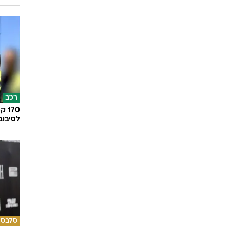
רכב
לסיבוב
סלבס