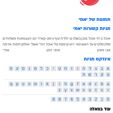
תמונות של
יאמי
תגיות קשורות
יאמי
אוכל ביתי
אוכל מוכן
בשלנים
יולדת
עוף
גיפט קארד
יום העצמאות
משלוחים
סלט
סלטים
על האש
פאי רועים
פסח
צלי
אוכל הודי
אשלי אולסן
תפוח אדמה
אבו מאזן
אוזני המן
גונדי
אינדקס תגיות
א
ב
ג
ד
ה
ו
ז
ח
ט
י
כ
ל
מ
נ
ס
ע
פ
צ
ק
ר
ש
ת
q
p
o
n
m
l
k
j
i
h
g
f
e
d
c
b
a
z
y
x
w
v
u
t
s
r
9
8
7
6
5
4
3
2
1
0
עוד בוואלה