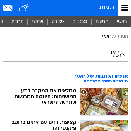
תגיות
ראשי
חדשות
מבזקים
ספורט
ויראלי
תרבות
כס
תגיות
יאמי
יאמי
ארכיון הכתבות של
יאמי
35
כתבות משויכות לתגית זו
ממלאים את המקרר למען
המשפחות: היוזמה המרגשת
שתבשל לישראל
קציצות דגים עם זיתים ברוטב
פיקנטי נהדר