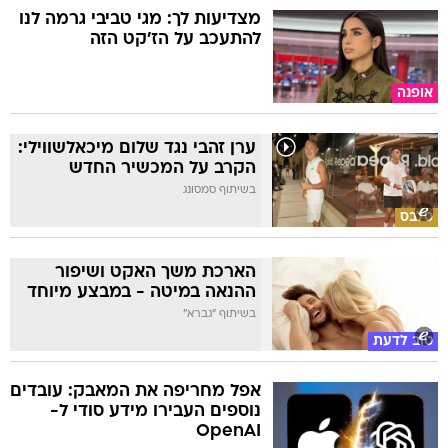
מצדיעות לך: מגי טביבי גרמה לנו
להתעכב על הז'קט הזה
אופנה
ערן זהבי נגד שלום מיכאלשווילי:
הקרב על המכשיר החדש
בשיתוף סמסונג
סלבס
הארכת משך האקט ושיפור
ההנאה במיטה - במבצע מיוחד
בשיתוף "גברא"
טוב לדעת
אפל מחריפה את המאבק: עובדים
נוספים העבירו מידע סודי ל-
OpenAI