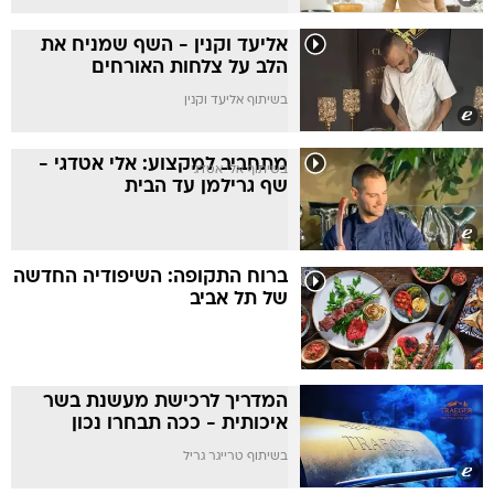
אליעד וקנין - השף שמניח את
הלב על צלחות האורחים
בשיתוף אליעד וקנין
מתחביב למקצוע: אלי אטדגי -
בשיתוף אלי אטדגי
שף גרילמן עד הבית
ברוח התקופה: השיפודיה החדשה
של תל אביב
המדריך לרכישת מעשנת בשר
איכותית - ככה תבחרו נכון
בשיתוף טרייגר גריל