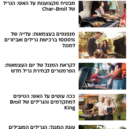
מבטיח מקצוענות על האש: הגריל
של Char-Broil
מנפנפים בעצמאות: עלייה של
1000% ברכישת גרילים ואביזרים
למנגל
לקראת המנגל של יום העצמאות:
הפרמטרים לבחירת גריל חדש
ככה עושים על האש: הטיפים
למתקדמים והגרילים של Broil
King
עונת המנגל: הגרילים המובילים