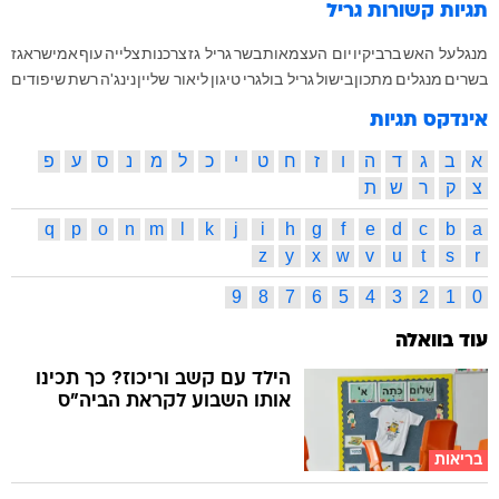
תגיות קשורות
גריל
מנגל
על האש
ברביקיו
יום העצמאות
בשר
גריל גז
צרכנות
צלייה
עוף
אמישראגז
בשרים
מנגלים
מתכון
בישול
גריל בולגרי
טיגון
ליאור שליין
נינג'ה
רשת
שיפודים
אינדקס תגיות
א
ב
ג
ד
ה
ו
ז
ח
ט
י
כ
ל
מ
נ
ס
ע
פ
צ
ק
ר
ש
ת
q
p
o
n
m
l
k
j
i
h
g
f
e
d
c
b
a
z
y
x
w
v
u
t
s
r
9
8
7
6
5
4
3
2
1
0
עוד בוואלה
הילד עם קשב וריכוז? כך תכינו
אותו השבוע לקראת הביה"ס
בריאות