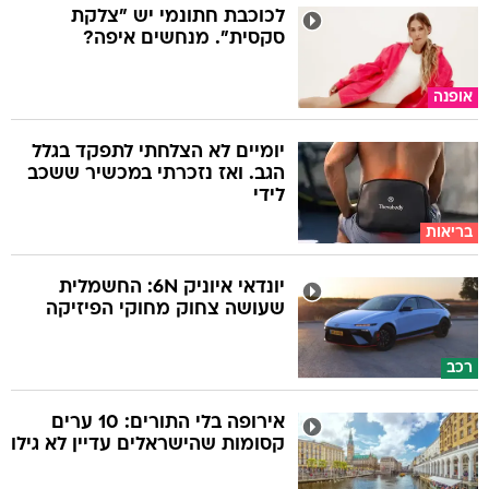
לכוכבת חתונמי יש "צלקת
סקסית". מנחשים איפה?
אופנה
יומיים לא הצלחתי לתפקד בגלל
הגב. ואז נזכרתי במכשיר ששכב
לידי
בריאות
יונדאי איוניק 6N: החשמלית
שעושה צחוק מחוקי הפיזיקה
רכב
אירופה בלי התורים: 10 ערים
קסומות שהישראלים עדיין לא גילו