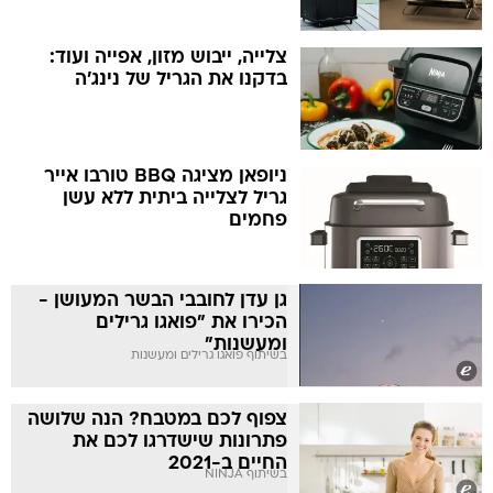
צלייה, ייבוש מזון, אפייה ועוד:
בדקנו את הגריל של נינג'ה
ניופאן מציגה BBQ טורבו אייר
גריל לצלייה ביתית ללא עשן
פחמים
גן עדן לחובבי הבשר המעושן -
הכירו את "פואגו גרילים
ומעשנות"
בשיתוף פואגו גרילים ומעשנות
צפוף לכם במטבח? הנה שלושה
פתרונות שישדרגו לכם את
החיים ב-2021
בשיתוף NINJA