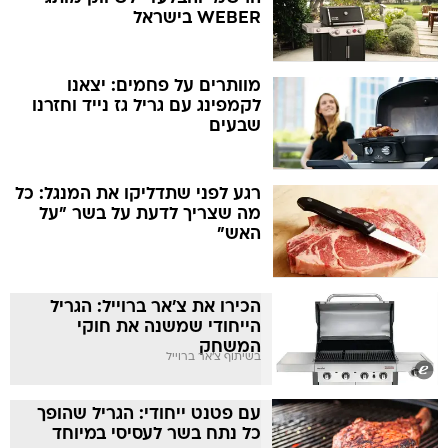
WEBER בישראל
מוותרים על פחמים: יצאנו
לקמפינג עם גריל גז נייד וחזרנו
שבעים
רגע לפני שתדליקו את המנגל: כל
מה שצריך לדעת על בשר "על
האש"
הכירו את צ'אר ברוייל: הגריל
הייחודי שמשנה את חוקי
המשחק
בשיתוף צ'אר ברוייל
עם פטנט ייחודי: הגריל שהופך
כל נתח בשר לעסיסי במיוחד