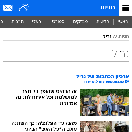
תגיות
ראשי
חדשות
מבזקים
ספורט
ויראלי
תרבות
כס
תגיות
גריל
גריל
ארכיון הכתבות של
גריל
59
כתבות משויכות לתגית זו
זה הרהיט שהופך כל חצר
למושלמת וכל אירוח לחגיגה
אמיתית
מהגז עד הפלנצ'ה: כך השתנה
עולם ה"על האש" הביתי