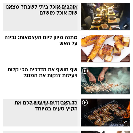
אוהבים אוכל ביתי לשבת? מצאנו
בשיתוף גריל 443
שוק אוכל מושלם
מתנה מיוון ליום העצמאות: גבינה
על האש
שף חושף את הדרכים הכי קלות
ויעילות לנקות את המנגל
כל האביזרים שיעשו לכם את
Family Guide בשיתוף אמישראגז
הקיץ טעים במיוחד