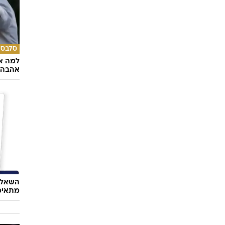
סלבס
למה א
אהבה 
השאלון
מתאימ