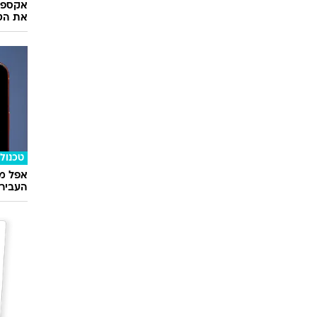
את הטו
טכנולו
אפל מח
העבירו מ