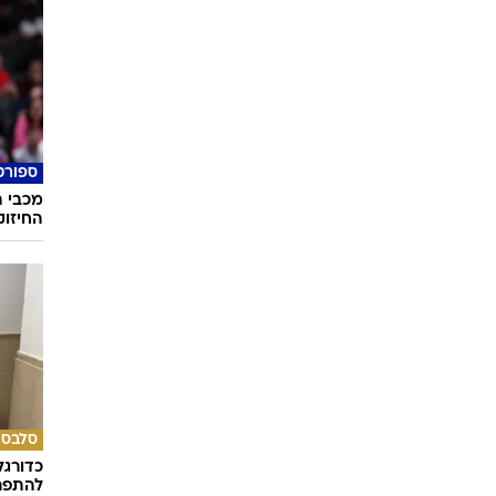
ספורט
מכבי 
החיזו
סלבס
כדורגל
להתפרנ