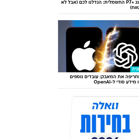
אקספנג +P7 החשמלית: הגדלנו לכם (אבל לא
וח)
גיה
ריפה את המאבק: עובדים נוספים
ידע סודי ל-OpenAI