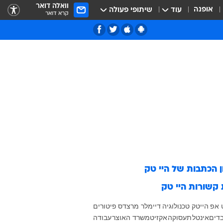
וואלה דואר
אופנה
עוד
שיתופי פעולה
קרא דואר
ן הכתבות של
היי טק
 קשורות
היי טק
 אפ
הייטק
טכנולוגיה
דיימלר
מרצדס
פיטורים
דים
אינטל
תעסוקה
אקזיט
משרד האוצר
עבודה