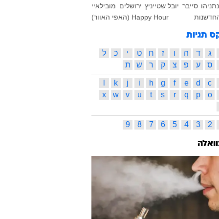
נתניהו
סייבר
יובל שטייניץ
ירושלים
מובילאיי
חדשנות
Happy Hour (האפי האוור)
ס תגיות
ג
ד
ה
ו
ז
ח
ט
י
כ
ל
ס
ע
פ
צ
ק
ר
ש
ת
l
k
j
i
h
g
f
e
d
c
x
w
v
u
t
s
r
q
p
o
9
8
7
6
5
4
3
2
וואלה