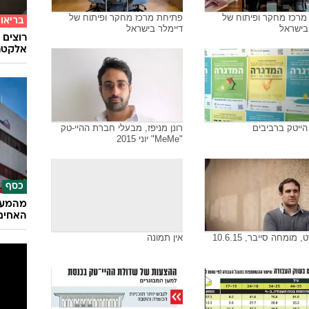
מרכז מחקר ופיתוח של
פתיחת מרכז מחקר ופיתוח של
בריאו
בישראל
דיימלר בישראל
רוצים 
אלקטרו
ייטק ברביבים
רונן מניפז, מבעלי חברת ההיי-טק
"MeMe" יוני 2015
כסף
האחים
, מומחה סייבר, 10.6.15
אין תמונה