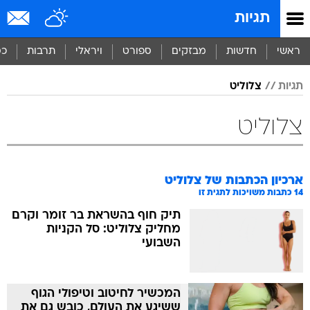
תגיות
ראשי
חדשות
מבזקים
ספורט
ויראלי
תרבות
כס
תגיות
צלוליט
צלוליט
ארכיון הכתבות של
צלוליט
14
כתבות משויכות לתגית זו
תיק חוף בהשראת בר זומר וקרם
מחליק צלוליט: סל הקניות
השבועי
המכשיר לחיטוב וטיפולי הגוף
ששיגע את העולם, כובש גם את