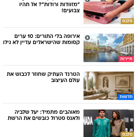
"מזוודות ורודות"? אל תהיו
צבועים!
סלבס
אירופה בלי התורים: 10 ערים
קסומות שהישראלים עדיין לא גילו
תיירות
הטרנד העתיק שחוזר לכבוש את
עולם העיצוב
חדשות
מאוהבים מתמיד: יעל שלביה
ולאנס סטרול כובשים את הרשת
סלבס