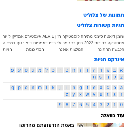
תמונות של
צלוליט
תגיות קשורות
צלוליט
שומן
דיאטה
סימני מתיחה
קוסמטיקה
רזון
AERIE
אינסטגרם
אמריקן לייזר
אסתטיקה
בחירות 2022
בטן
בר זומר
גלי רדיו
דוגמניות
דימוי גוף
דמנציה
הלבשה תחתונה
המלצות אופנה
חברי כנסת
חזיות
אינדקס תגיות
א
ב
ג
ד
ה
ו
ז
ח
ט
י
כ
ל
מ
נ
ס
ע
פ
צ
ק
ר
ש
ת
q
p
o
n
m
l
k
j
i
h
g
f
e
d
c
b
a
z
y
x
w
v
u
t
s
r
9
8
7
6
5
4
3
2
1
0
עוד בוואלה
באמת הזדעזעתם מהדוקו