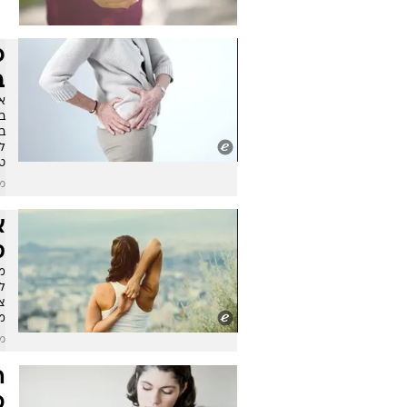
כ
ב
א
ב
ל
טי
מו
א
ס
מ
ל
צע
מ
מו
ה
כ