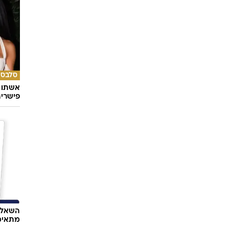
סלבס
אשתו ש
פישרית
השאלון
מתאימ