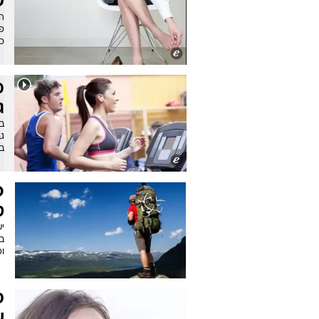
ש
הה
פש
כ
מ
ג
ב
ב
כ
ט
יש
ב
ומ