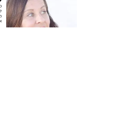
ש
כ
ל
מ
אז