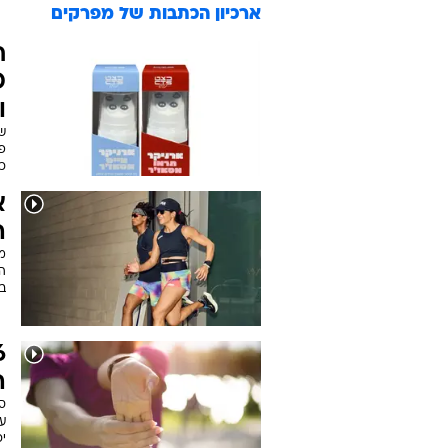
ארכיון הכתבות של
מפרקים
ח
ו
שנ
פע
כא
א
ה
מ
ה
במ
ה
סו
י