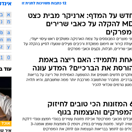
אינדק
12
כתבות משויכות לתגית זו
א
ב
דש על המדף: ארניקר מבית כצט
מ
נ
MD להקלה על כאבי שרירים
מפרקים
b
a
n
m
י מוצרים המבוססים על צמח הארניקה ומשלבים ראש עיסוי ייעודי,
ולת קירור או חימום ממוקדת ורכיבים פעילים שנועדו לסייע בהקלה על
z
y
בי שרירים, חבלות, נקעים וכאבי מפרקים
1
0
חת ולתמיד: האם ריצה באמת
ורסת את הברכיים? המדע עונה
עוד ב
חקרים חדשים חושפים את ההשפעה האמיתית של ריצה על בריאות
ברכיים. מתברר שהתשובה מורכבת יותר ממה שחשבתם, והיא תלויה
גוון גורמים שכדאי להכיר
6 המזונות הכי טובים לחיזוק
מפרקים והעצמות בגוף
בלים מכאבי מפרקים? אכילת מזונות עשירים בנוגדי חמצון ונוגדי דלקת
אוכל
עשויה לעזור. מזונות עשירים בסידן, ויטמין D וחומצות שומן אומגה-3
כולים גם לתמוך בבריאות העצמות וגם לחזק את המפרקים
איך שף