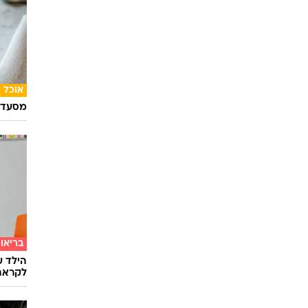
אוכל
מסעדת
בריאו
הילד ע
לקראת