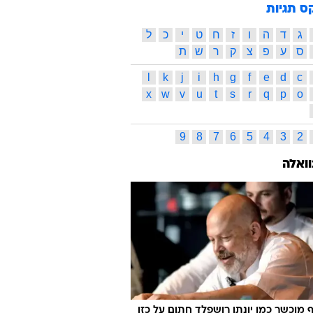
ס תגיות
ג
ד
ה
ו
ז
ח
ט
י
כ
ל
ס
ע
פ
צ
ק
ר
ש
ת
l
k
j
i
h
g
f
e
d
c
x
w
v
u
t
s
r
q
p
o
9
8
7
6
5
4
3
2
וואלה
 מוכשר כמו יונתן רושפלד חתום על כזו