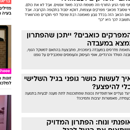
בריאו
וף סוף הגיע החורף וזה משמח הרבה מאוד אנשים. אבל לא את כולם.
מזילים
י שסובל מכאבי מפרקים ועצמות, דווקא יסבול בתקופה הקרובה. אבל
בעיה ר
אם הכאב הזה בכלל נובע מאמונה רבת שנים? לפי חוקרים מהרווארד
תשובה לכך היא "כן"
מפרקים כואבים? ייתכן שהפתרון
מצא במעבדה
תאמת מדרסים במעבדה ביומכנית, מתבצעת בהתאם למשקל הגוף,
נה השלד והרגליים, אופי העיסוק והעומסים שמכבידים על גופנו
Sheee
יך לעשות כושר גופני בגיל השלישי
זוגות 
למלכוד
לי להיפצע?
צד נעליים אורתופדיות נכונות שמתוכננות לתת מענה לבעיות בתנועה
בעמידה, מאפשרות יציבות ותמיכה?
ופנתי ונוח: הפתרון המדויק