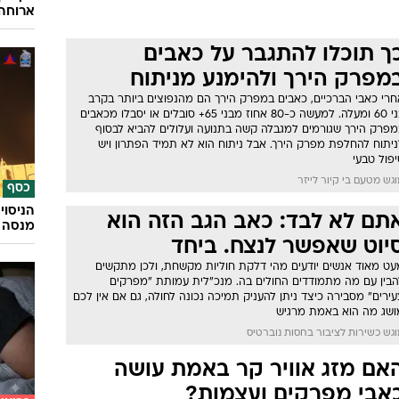
ארוחה 
ך תוכלו להתגבר על כאבים
מפרק הירך ולהימנע מניתוח
חרי כאבי הברכיים, כאבים במפרק הירך הם מהנפוצים ביותר בקרב
בני 60 ומעלה. למעשה כ-80 אחוז מבני 65+ סובלים או יסבלו מכאבים
מפרק הירך שגורמים למגבלה קשה בתנועה ועלולים להביא לבסוף
ניתוח להחלפת מפרק הירך. אבל ניתוח הוא לא תמיד הפתרון ויש
פול טבעי
גש מטעם בי קיור לייזר
כסף
הניסוי
תם לא לבד: כאב הגב הזה הוא
מנסה 
יוט שאפשר לנצח. ביחד
עט מאוד אנשים יודעים מהי דלקת חוליות מקשחת, ולכן מתקשים
הבין עם מה מתמודדים החולים בה. מנכ"לית עמותת "מפרקים
ירים" מסבירה כיצד ניתן להעניק תמיכה נכונה לחולה, גם אם אין לכם
ושג מה הוא באמת מרגיש
גש כשירות לציבור בחסות נוברטיס
אם מזג אוויר קר באמת עושה
אבי מפרקים ועצמות?