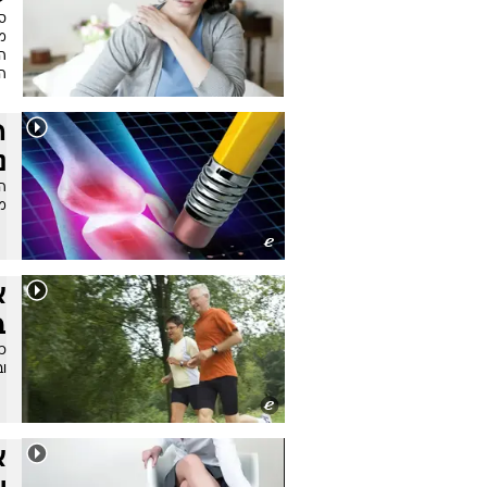
ס
מ
ה
ה
ה
נ
ה
מב
א
ב
כי
ו
א