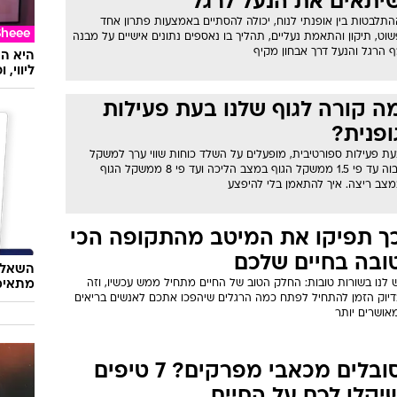
יתאים את הנעל לרגל
תלבטות בין אופנתי לנוח, יכולה להסתיים באמצעות פתרון אחד
Sheee
וט, תיקון והתאמת נעליים, תהליך בו נאספים נתונים אישיים על מבנה
ף הרגל והנעל דרך אבחון מקיף
ליווי,
ה קורה לגוף שלנו בעת פעילות
ופנית?
עת פעילות ספורטיבית, מופעלים על השלד כוחות שווי ערך למשקל
גבוה עד פי 1.5 ממשקל הגוף במצב הליכה ועד פי 8 ממשקל הגוף
מצב ריצה. איך להתאמן בלי להיפצע
ך תפיקו את המיטב מהתקופה הכי
ובה בחיים שלכם
השאלון
מתאימ
 לנו בשורות טובות: החלק הטוב של החיים מתחיל ממש עכשיו, וזה
דיוק הזמן להתחיל לפתח כמה הרגלים שיהפכו אתכם לאנשים בריאים
אושרים יותר
סובלים מכאבי מפרקים? 7 טיפים