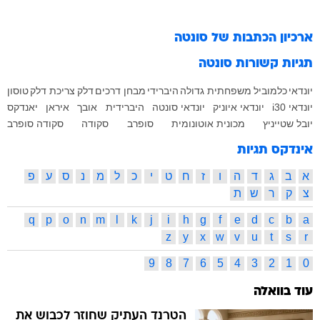
ארכיון הכתבות של
סונטה
תגיות קשורות
סונטה
יונדאי
כלמוביל
משפחתית גדולה
היברידי
מבחן דרכים
דלק
צריכת דלק
טוסון
יונדאי i30
יונדאי איוניק
יונדאי סונטה
היברידית
אובך
איראן
יאנדקס
יובל שטייניץ
מכונית אוטונומית
סופרב
סקודה
סקודה סופרב
אינדקס תגיות
א
ב
ג
ד
ה
ו
ז
ח
ט
י
כ
ל
מ
נ
ס
ע
פ
צ
ק
ר
ש
ת
q
p
o
n
m
l
k
j
i
h
g
f
e
d
c
b
a
z
y
x
w
v
u
t
s
r
9
8
7
6
5
4
3
2
1
0
עוד בוואלה
הטרנד העתיק שחוזר לכבוש את