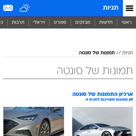
תגיות
ראשי
חדשות
מבזקים
ספורט
ויראלי
תרבות
כס
תגיות
תמונות של סונטה
תמונות של סונטה
ארכיון התמונות של
סונטה
49
תמונות משויכות לתגית זו