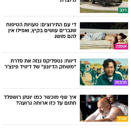
מיוצרת
רכב
די עם התירוצים: טעויות הטיפוח
שגברים עושים בקיץ, ואפילו אין
להם מושג
אופנה
דיווח: נטפליקס גנזה את סדרת
"משחק הדיונון" של דיוויד פינצ'ר
תרבות
איך שף מוכשר כמו יונתן רושפלד
חתום על כזו ארוחה גרועה?
אוכל