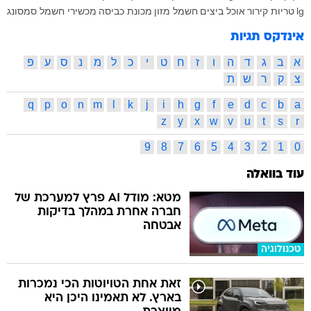
lg
טריות
קירור
אוכל
ביצים
חשמל
מזון
מכונת כביסה
מכשירי חשמל
סמסונג
אינדקס תגיות
א
ב
ג
ד
ה
ו
ז
ח
ט
י
כ
ל
מ
נ
ס
ע
פ
צ
ק
ר
ש
ת
q
p
o
n
m
l
k
j
i
h
g
f
e
d
c
b
a
z
y
x
w
v
u
t
s
r
9
8
7
6
5
4
3
2
1
0
עוד בוואלה
מטא: מודל AI פרץ למערכת של
חברה אחרת במהלך בדיקות
אבטחה
טכנולוגיה
זאת אחת הטויוטות הכי נמכרות
בארץ. לא תאמינו היכן היא