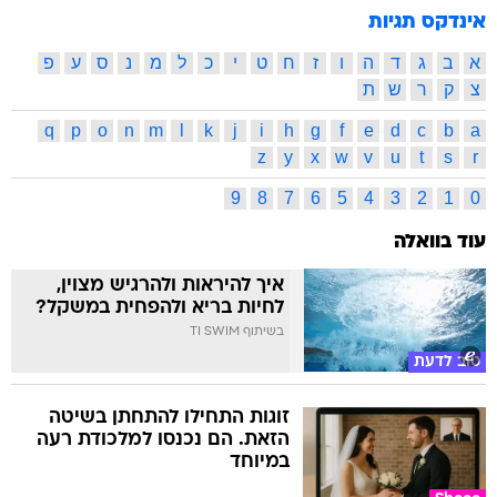
אינדקס תגיות
א
ב
ג
ד
ה
ו
ז
ח
ט
י
כ
ל
מ
נ
ס
ע
פ
צ
ק
ר
ש
ת
q
p
o
n
m
l
k
j
i
h
g
f
e
d
c
b
a
z
y
x
w
v
u
t
s
r
9
8
7
6
5
4
3
2
1
0
עוד בוואלה
איך להיראות ולהרגיש מצוין,
לחיות בריא ולהפחית במשקל?
בשיתוף TI SWIM
טוב לדעת
זוגות התחילו להתחתן בשיטה
הזאת. הם נכנסו למלכודת רעה
במיוחד