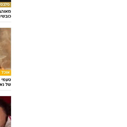
סלבס
מאוהבי
כובשי
אוכל
טעמי י
של נאג