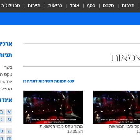
תרבות
סלבס
כסף
אוכל
בריאות
תיירות
טכנולוגיה
ארכיו
תגיות
צמאות
בשר
טקס הד
יונדאי
מ
639
תמונות משויכות לתגית זו
מטיילי
אינדק
א
ב
מ
נ
ס כיבוי המשואות
מתוך טקס כיבוי המשואות
b
a
13.05.24
1
n
m