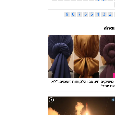
9
8
7
6
5
4
3
2
וואלה
ו משיקים חיג'אב והלקוחות זועמים: "לא
ם יותר"