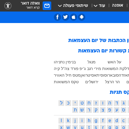
וואלה דואר
אופנה
עוד
שיתופי פעולה
קרא דואר
ן הכתבות של
יום העצמאות
 קשורות
יום העצמאות
על האש
מנגל
בנימין נתניהו
לקת המשואות
מירי רגב
ג'יפ
פורד
צה"ל
קיה
אזדה
סובארו
סוסיתא
סיטרואן
מטס חיל האוויר
ם
הר הרצל
ירושלים
טקס המשואות
ס תגיות
ג
ד
ה
ו
ז
ח
ט
י
כ
ל
ס
ע
פ
צ
ק
ר
ש
ת
l
k
j
i
h
g
f
e
d
c
x
w
v
u
t
s
r
q
p
o