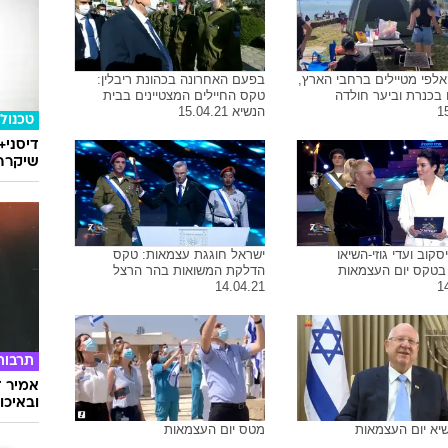
לפי מטיילים ברחבי הארץ,
בפעם האחרונה בכהונת ריבלין:
בכנרת וביער חולדה
טקס החיילים המצטיינים בבית
1
הנשיא 15.04.21
טכנולו
דיסני+
שיקרה 
סקוב ועדי גוזי-השיאו
ישראל חוגגת עצמאות: טקס
בטקס יום העצמאות
הדלקת המשואות בהר הרצל
14.04.21
1
תרבות
אמיר ד
ובאיכו
יא יום העצמאות
מטס יום העצמאות