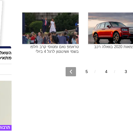
20 בוואלה רכב
טראמפ נאם ומטוסי קרב חלפו
בשמי וושינגטון לרגל 4 ביולי
השאלון
מתאימ
5
4
3
תרבות