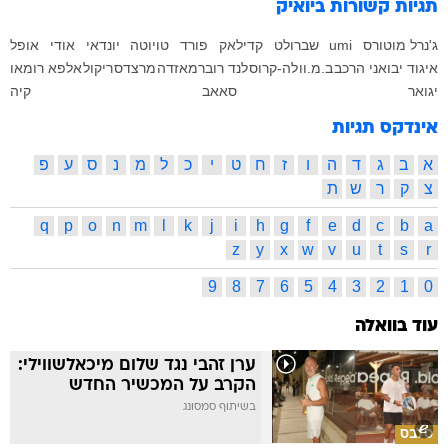
תגיות קשורות
ביואיק
ג'נרל מוטורס
umi
שברולט
קדילאק
פורד
טויוטה
יונדאי
אודי
אופל
איגוד יבואני הרכב
ב.מ.וו
לה-קרוס
לנד רובר
מאזדה
מרצדס
ריקול
אלפא רומאו
יגואר
סאאב
קיה
אינדקס תגיות
א
ב
ג
ד
ה
ו
ז
ח
ט
י
כ
ל
מ
נ
ס
ע
פ
צ
ק
ר
ש
ת
q
p
o
n
m
l
k
j
i
h
g
f
e
d
c
b
a
z
y
x
w
v
u
t
s
r
9
8
7
6
5
4
3
2
1
0
עוד בוואלה
ערן זהבי נגד שלום מיכאלשווילי:
הקרב על המכשיר החדש
בשיתוף סמסונג
סלבס