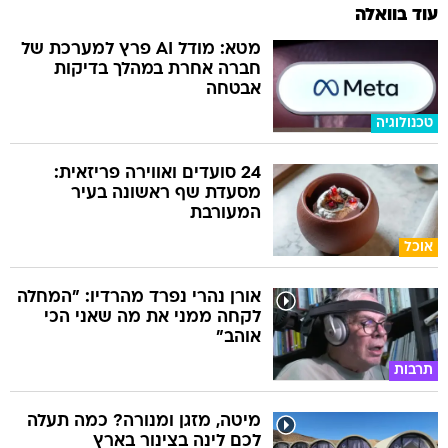
עוד בוואלה
מטא: מודל AI פרץ למערכת של
חברה אחרת במהלך בדיקות
אבטחה
טכנולוגיה
24 סועדים ואווירה פריזאית:
מסעדת שף ראשונה בעיר
המעורבת
אוכל
אורן נהרי נפרד מהרדיו: "המחלה
לקחה ממני את מה שאני הכי
אוהב"
תרבות
מיטה, מזגן ומנורה? כמה תעלה
לכם לינה בצינור בארץ