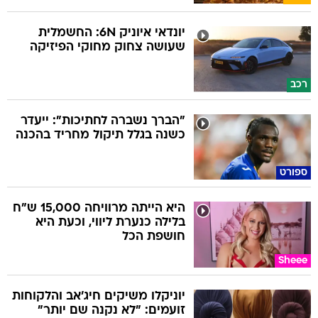
יונדאי איוניק 6N: החשמלית
שעושה צחוק מחוקי הפיזיקה
רכב
"הברך נשברה לחתיכות": ייעדר
כשנה בגלל תיקול מחריד בהכנה
ספורט
היא הייתה מרוויחה 15,000 ש"ח
בלילה כנערת ליווי, וכעת היא
חושפת הכל
Sheee
יוניקלו משיקים חיג'אב והלקוחות
זועמים: "לא נקנה שם יותר"