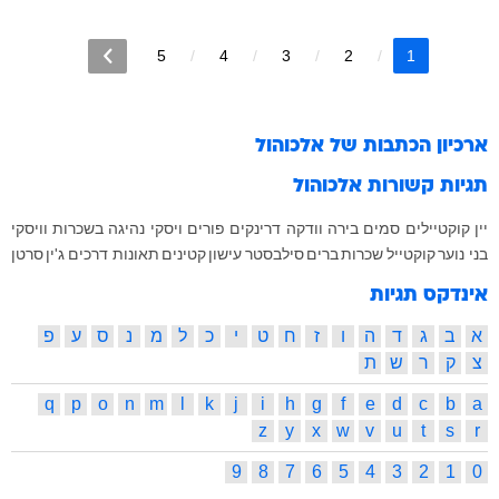
5
4
3
2
1
ארכיון הכתבות של
אלכוהול
תגיות קשורות
אלכוהול
יין
קוקטיילים
סמים
בירה
וודקה
דרינקים
פורים
ויסקי
נהיגה בשכרות
וויסקי
בני נוער
קוקטייל
שכרות
ברים
סילבסטר
עישון
קטינים
תאונות דרכים
ג'ין
סרטן
אינדקס תגיות
א
ב
ג
ד
ה
ו
ז
ח
ט
י
כ
ל
מ
נ
ס
ע
פ
צ
ק
ר
ש
ת
q
p
o
n
m
l
k
j
i
h
g
f
e
d
c
b
a
z
y
x
w
v
u
t
s
r
9
8
7
6
5
4
3
2
1
0