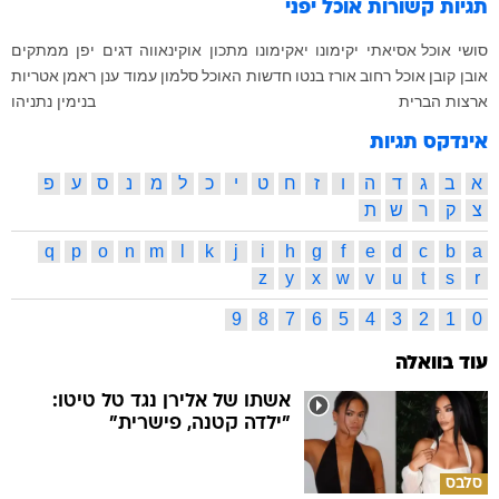
תגיות קשורות
אוכל יפני
סושי
אוכל אסיאתי
יקימונו
יאקימונו
מתכון
אוקינאווה
דגים
יפן
ממתקים
אובן קובן
אוכל רחוב
אורז
בנטו
חדשות האוכל
סלמון
עמוד ענן
ראמן
אטריות
ארצות הברית
בנימין נתניהו
אינדקס תגיות
א
ב
ג
ד
ה
ו
ז
ח
ט
י
כ
ל
מ
נ
ס
ע
פ
צ
ק
ר
ש
ת
q
p
o
n
m
l
k
j
i
h
g
f
e
d
c
b
a
z
y
x
w
v
u
t
s
r
9
8
7
6
5
4
3
2
1
0
עוד בוואלה
אשתו של אלירן נגד טל טיטו:
"ילדה קטנה, פישרית"
סלבס