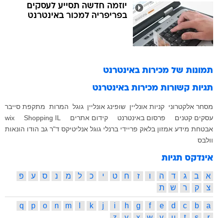
יוזמה חדשה תסייע לעסקים
בפריפריה למכור באינטרנט
תמונות של
מכירות באינטרנט
תגיות קשורות
מכירות באינטרנט
מסחר אלקטרוני
קניות אונליין
שופינג אונליין
גוגל
המרות
מתקפת סייבר
עסקים קטנים
פרסום באינטרנט
קידום אתרים
Shopping IL
wix
אבטחת מידע
אמזון
בלאק פריידי
ברנלי
גוגל אנליטיקס
ד"ר גב
הודו
הונאות
וולבס
אינדקס תגיות
א
ב
ג
ד
ה
ו
ז
ח
ט
י
כ
ל
מ
נ
ס
ע
פ
צ
ק
ר
ש
ת
q
p
o
n
m
l
k
j
i
h
g
f
e
d
c
b
a
z
y
x
w
v
u
t
s
r