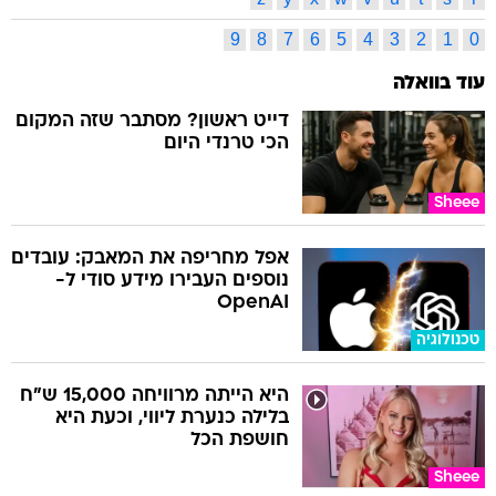
9
8
7
6
5
4
3
2
1
0
עוד בוואלה
דייט ראשון? מסתבר שזה המקום
הכי טרנדי היום
Sheee
אפל מחריפה את המאבק: עובדים
נוספים העבירו מידע סודי ל-
OpenAI
טכנולוגיה
היא הייתה מרוויחה 15,000 ש"ח
בלילה כנערת ליווי, וכעת היא
חושפת הכל
Sheee