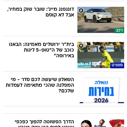
דונגפנג מייג': שובר שוק במחיר,
אבל לא קוסם
רכב
בית"ר ירושלים מאמינה: הבאנו
כוכב של ה"טופ-5 ליגות
באירופה"
ספורט
השאלון שיעשה לכם סדר - מי
המפלגה שהכי מתאימה לעמדות
שלכם?
הדרך הפשוטה להפוך כפכפי