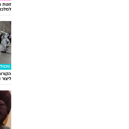
זוגות 
למלכוד
טכנולו
הקורונ
ליצור 