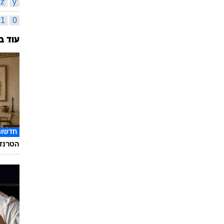
z
y
1
0
עוד ב
חדשות
הטרנד 