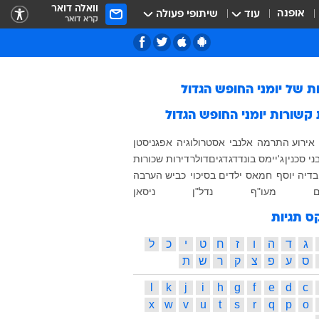
וואלה דואר
אופנה
עוד
שיתופי פעולה
קרא דואר
ות של
יומני החופש הגדול
 קשורות
יומני החופש הגדול
אירוע התרמה
אלנבי
אסטרולוגיה
אפגניסטן
ני סכנין
ג'יימס בונד
דג
דגים
דולר
דירות שכורות
בדיה יוסף
חמאס
ילדים בסיכוי
כביש הערבה
ם
מעו"ף
נדל"ן
ניסאן
ס תגיות
ג
ד
ה
ו
ז
ח
ט
י
כ
ל
ס
ע
פ
צ
ק
ר
ש
ת
l
k
j
i
h
g
f
e
d
c
x
w
v
u
t
s
r
q
p
o