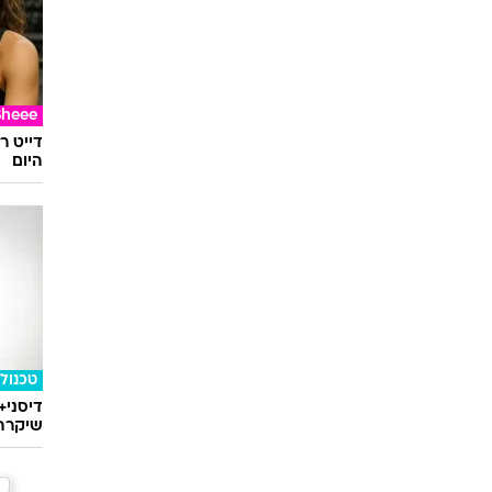
Sheee
דייט ר
היום
טכנולו
דיסני+
שיקרה 