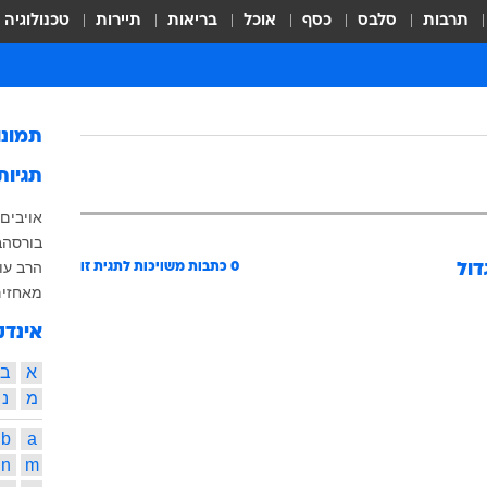
תרבות
סלבס
כסף
אוכל
בריאות
תיירות
טכנולוגיה
תמונ
תגיות
אויבים
בורסה
ב
הרב עו
דול
0
כתבות משויכות לתגית זו
מאחזי
אינדק
א
ב
מ
נ
b
a
n
m