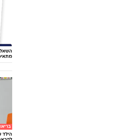
השאלון
מתאימ
בריאו
הילד ע
לקראת