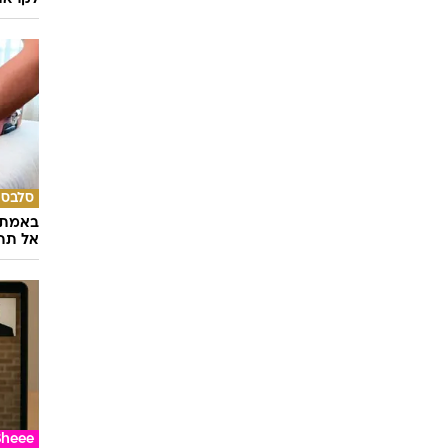
סלבס
באמת ה
אל תהי
Sheee