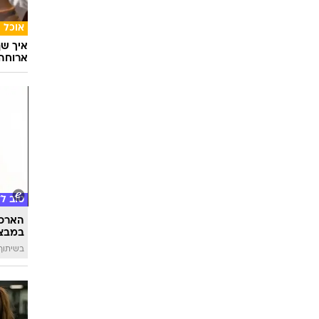
אוכל
איך שף
ארוחה 
טוב ל
הארכת
במבצע
בשיתוף 