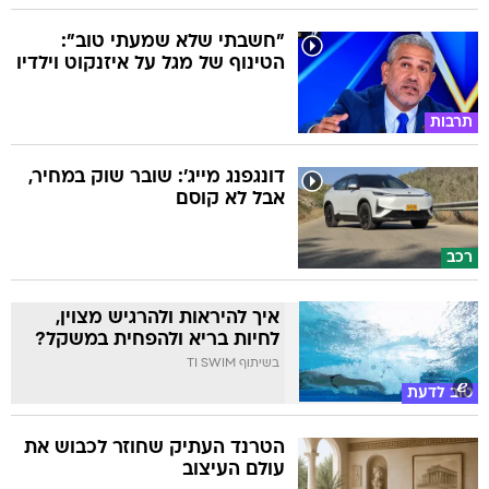
"חשבתי שלא שמעתי טוב":
הטינוף של מגל על איזנקוט וילדיו
תרבות
דונגפנג מייג': שובר שוק במחיר,
אבל לא קוסם
רכב
איך להיראות ולהרגיש מצוין,
לחיות בריא ולהפחית במשקל?
בשיתוף TI SWIM
טוב לדעת
הטרנד העתיק שחוזר לכבוש את
עולם העיצוב