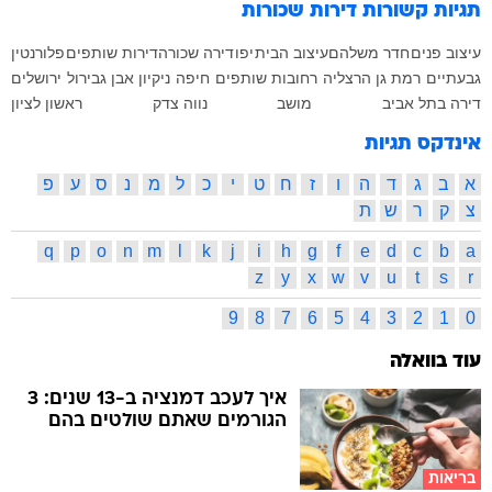
תגיות קשורות
דירות שכורות
עיצוב פנים
חדר משלהם
עיצוב הבית
יפו
דירה שכורה
דירות שותפים
פלורנטין
גבעתיים
רמת גן
הרצליה
רחובות
שותפים
חיפה
ניקיון
אבן גבירול
ירושלים
דירה בתל אביב
מושב
נווה צדק
ראשון לציון
אינדקס תגיות
א
ב
ג
ד
ה
ו
ז
ח
ט
י
כ
ל
מ
נ
ס
ע
פ
צ
ק
ר
ש
ת
q
p
o
n
m
l
k
j
i
h
g
f
e
d
c
b
a
z
y
x
w
v
u
t
s
r
9
8
7
6
5
4
3
2
1
0
עוד בוואלה
איך לעכב דמנציה ב-13 שנים: 3
הגורמים שאתם שולטים בהם
בריאות