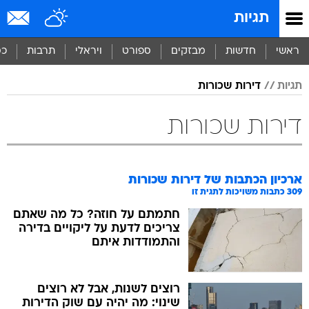
תגיות
ראשי
חדשות
מבזקים
ספורט
ויראלי
תרבות
כס
תגיות
דירות שכורות
דירות שכורות
ארכיון הכתבות של
דירות שכורות
309
כתבות משויכות לתגית זו
חתמתם על חוזה? כל מה שאתם
צריכים לדעת על ליקויים בדירה
והתמודדות איתם
רוצים לשנות, אבל לא רוצים
שינוי: מה יהיה עם שוק הדירות