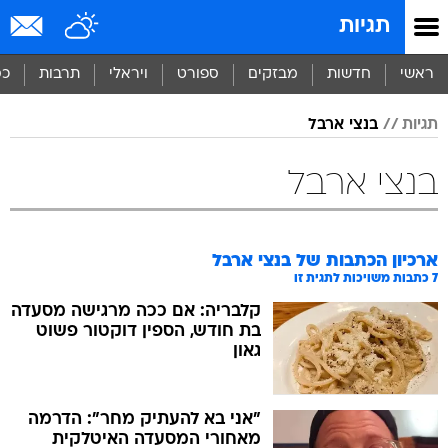
תגיות
ראשי
חדשות
מבזקים
ספורט
ויראלי
תרבות
כס
תגיות
בנצי ארבל
בנצי ארבל
ארכיון הכתבות של
בנצי ארבל
7
כתבות משויכות לתגית זו
קלבריה: אם ככה מרגישה מסעדה
בת חודש, הספין דוקטור פשוט
גאון
"אני בא להעתיק מחר": הדרמה
מאחורי המסעדה האיטלקית