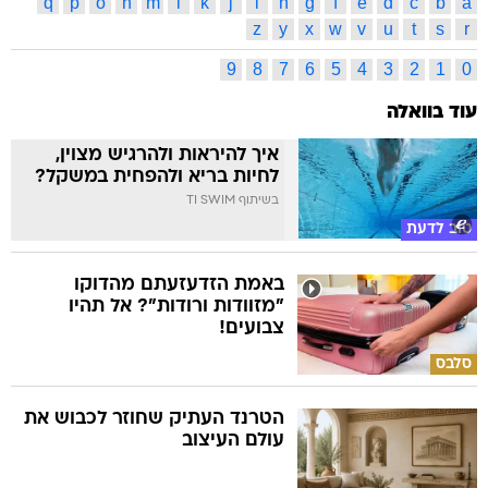
q
p
o
n
m
l
k
j
i
h
g
f
e
d
c
b
a
z
y
x
w
v
u
t
s
r
9
8
7
6
5
4
3
2
1
0
עוד בוואלה
איך להיראות ולהרגיש מצוין,
לחיות בריא ולהפחית במשקל?
בשיתוף TI SWIM
טוב לדעת
באמת הזדעזעתם מהדוקו
"מזוודות ורודות"? אל תהיו
צבועים!
סלבס
הטרנד העתיק שחוזר לכבוש את
עולם העיצוב