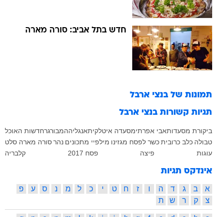
חדש בתל אביב: סורה מארה
תמונות של
בנצי ארבל
תגיות קשורות
בנצי ארבל
ביקורת מסעדות
אבי אפרתי
מסעדה איטלקית
אנגליה
המבורגר
חדשות האוכל
טבולה
כלב
כרובית
כשר לפסח
מגזינו
מילפיי
מתכונים
נהר
סורה מארה
סלט
עוגות
פיצה
פסח 2017
קלבריה
אינדקס תגיות
א
ב
ג
ד
ה
ו
ז
ח
ט
י
כ
ל
מ
נ
ס
ע
פ
צ
ק
ר
ש
ת