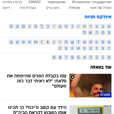
Исламское государство
терроризм
ХАМАС
בנימין נתניהו
הגורל של אווה
מטפלת
נינט טייב
עובדת זרה
ריטה
אינדקס תגיות
א
ב
ג
ד
ה
ו
ז
ח
ט
י
כ
ל
מ
נ
ס
ע
פ
צ
ק
ר
ש
ת
q
p
o
n
m
l
k
j
i
h
g
f
e
d
c
b
a
z
y
x
w
v
u
t
s
r
9
8
7
6
5
4
3
2
1
0
עוד בוואלה
צפו בקבלת הפנים שהיממה את
סלאח: "לא ראיתי דבר כזה
מעולם"
ספורט
הילד עם קשב וריכוז? כך תכינו
אותו השבוע לקראת הביה"ס