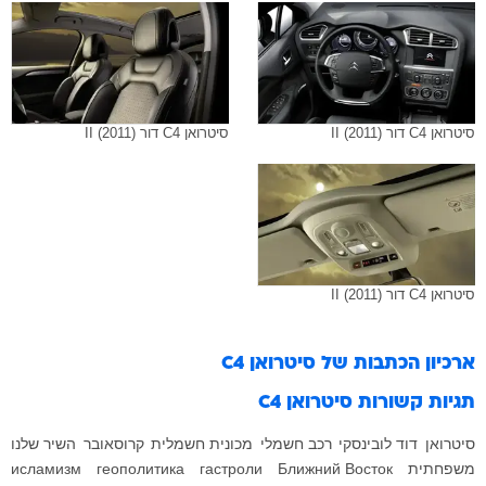
סיטרואן C4 דור II (2011)
סיטרואן C4 דור II (2011)
סיטרואן C4 דור II (2011)
ארכיון הכתבות של
סיטרואן C4
תגיות קשורות
סיטרואן C4
סיטרואן
דוד לובינסקי
רכב חשמלי
מכונית חשמלית
קרוסאובר
השיר שלנו
משפחתית
Ближний Восток
гастроли
геополитика
исламизм