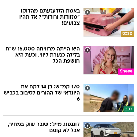
באמת הזדעזעתם מהדוקו
"מזוודות ורודות"? אל תהיו
צבועים!
סלבס
היא הייתה מרוויחה 15,000 ש"ח
בלילה כנערת ליווי, וכעת היא
חושפת הכל
Sheee
170 קמ"ש: בן 14 לקח את
היונדאי של ההורים לסיבוב בכביש
6
רכב
דונגפנג מייג': שובר שוק במחיר,
אבל לא קוסם