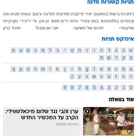
תגיות קשורות
סדנה
רוחניות
בישול בוואקום
יאיר פיינברג
מודעות
תודעה
עיצוב
עוגות
פטיט גטו
קינוחים
בולטהאופ
בועז צאירי
גיוזה
דים סאם
וון טון
גדי דיבירי
נקניקיות
שרקוטרי
תהום של תשוקה
אבי אבוטבול
אהוד ברק
אינדקס תגיות
א
ב
ג
ד
ה
ו
ז
ח
ט
י
כ
ל
מ
נ
ס
ע
פ
צ
ק
ר
ש
ת
q
p
o
n
m
l
k
j
i
h
g
f
e
d
c
b
a
z
y
x
w
v
u
t
s
r
9
8
7
6
5
4
3
2
1
0
עוד בוואלה
ערן זהבי נגד שלום מיכאלשווילי:
הקרב על המכשיר החדש
בשיתוף סמסונג
סלבס