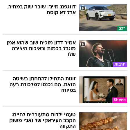
דונגפנג מייג': שובר שוק במחיר,
אבל לא קוסם
רכב
אמיר דדון מוכיח שוב שהוא אמן
מוגבל בכמות ובאיכות היצירה
שלו
תרבות
זוגות התחילו להתחתן בשיטה
הזאת. הם נכנסו למלכודת רעה
במיוחד
Sheee
טעמי ילדות מתעוררים לחיים:
הקבב העיראקי של נאג׳י משוק
התקווה