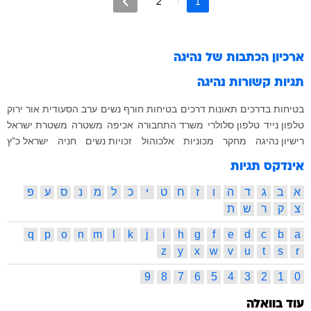
2
1
ארכיון הכתבות של
נהיגה
תגיות קשורות
נהיגה
בטיחות בדרכים
תאונות דרכים
בטיחות
חורף
נשים
ערב הסעודית
אור ירוק
טלפון נייד
טלפון סלולרי
משרד התחבורה
אכיפה
משטרה
משטרת ישראל
רישיון נהיגה
מחקר
מכוניות
אלכוהול
זכויות נשים
חניה
ישראל כ"ץ
אינדקס תגיות
א
ב
ג
ד
ה
ו
ז
ח
ט
י
כ
ל
מ
נ
ס
ע
פ
צ
ק
ר
ש
ת
q
p
o
n
m
l
k
j
i
h
g
f
e
d
c
b
a
z
y
x
w
v
u
t
s
r
9
8
7
6
5
4
3
2
1
0
עוד בוואלה