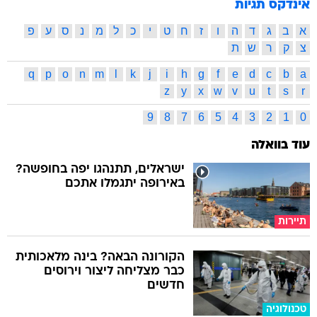
אינדקס תגיות
א
ב
ג
ד
ה
ו
ז
ח
ט
י
כ
ל
מ
נ
ס
ע
פ
צ
ק
ר
ש
ת
q
p
o
n
m
l
k
j
i
h
g
f
e
d
c
b
a
z
y
x
w
v
u
t
s
r
9
8
7
6
5
4
3
2
1
0
עוד בוואלה
ישראלים, תתנהגו יפה בחופשה?
באירופה יתגמלו אתכם
תיירות
הקורונה הבאה? בינה מלאכותית
כבר מצליחה ליצור וירוסים
חדשים
טכנולוגיה