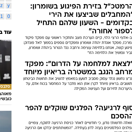
z
y
רמטכ"ל בזירת הפיגוע בשומרון:
המחבלים שביצעו את הירי
1
0
קדומים - השעון שלהם התחיל
עוד ב
ספור אחורה"
ב-אלוף הרצי הלוי, קיים הערכת מצב ותחקיר ראשוני עם מפקד פיקוד
רכז, מפקד אוגדת יהודה ושומרון ומפקדים נוספים בסמוך לאל פונדוק:
יגוע קשה, אנחנו בלחימה עצימה ורחבה נגד הטרור ביהודה ושומרון,
ביר ונמשיך את הלחימה הזו"
לצאת למלחמה על הדרום": מפקד
רחב הנגב במשטרה בריאיון מיוחד
נ"צ נחשון נגלר עסוק מסביב לשעון במאמץ להשיב את תחושת הביטחון
סלבס
ושבים. בראיון מיוחד לקרן אוזן הוא מדבר על המחסור בכוח אדם, על
היערכות לחירום ועל הענישה המקילה
מאוהבי
כובשי
וף לרגיעה? הפלגים שוקלים להפר
הסכם
ואלה חדשות! נודע, כי חודשיים לאחר כניסת הרגיעה לתוקף, צפויים
פלגים הפלסטינים בעזה לדון בעתידה. "המשתתפים יבדקו אם הרגיעה
ועילה להם"