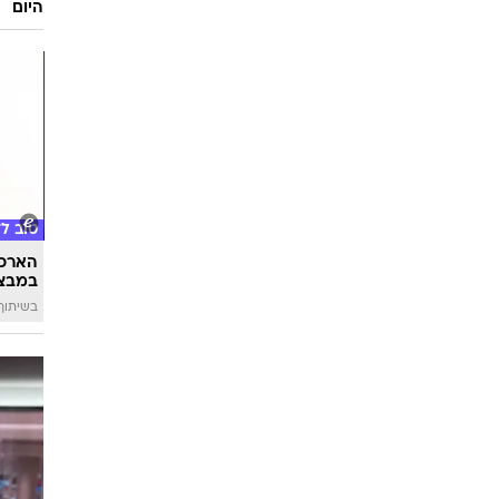
טוב ל
הארכת
במבצע
בשיתוף 
אופנה