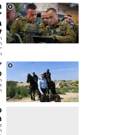
ה
"
ב
ל
ר
המ
"פ
נג
"
מ
ת
לת
ה
ס
ה
לו
ה
ה