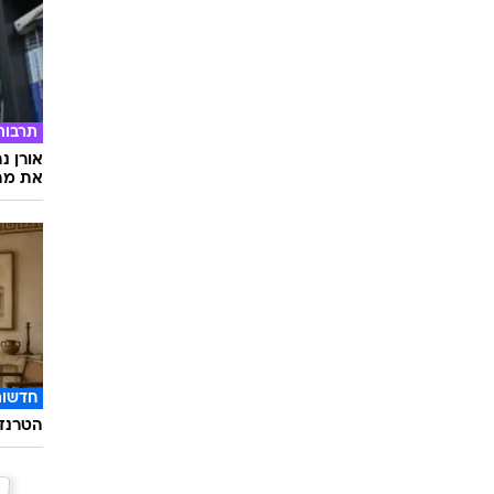
תרבות
אורן נ
את מה 
חדשות
הטרנד 