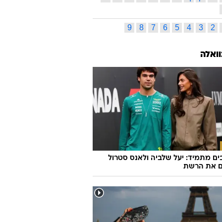
9
8
7
6
5
4
3
2
וואלה
ם מתמיד: יעל שלביה ולאנס סטרול
ם את הרשת