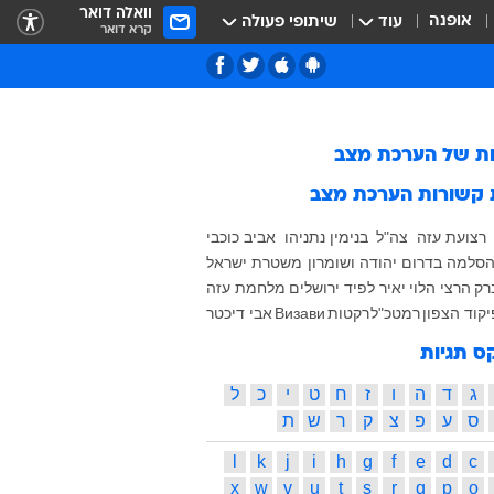
וואלה דואר
אופנה
עוד
שיתופי פעולה
קרא דואר
ות של
הערכת מצב
 קשורות
הערכת מצב
רצועת עזה
צה"ל
בנימין נתניהו
אביב כוכבי
סלמה בדרום
יהודה ושומרון
משטרת ישראל
רק
הרצי הלוי
יאיר לפיד
ירושלים
מלחמת עזה
יקוד הצפון
רמטכ"ל
רקטות
Визави
אבי דיכטר
ס תגיות
ג
ד
ה
ו
ז
ח
ט
י
כ
ל
ס
ע
פ
צ
ק
ר
ש
ת
l
k
j
i
h
g
f
e
d
c
x
w
v
u
t
s
r
q
p
o