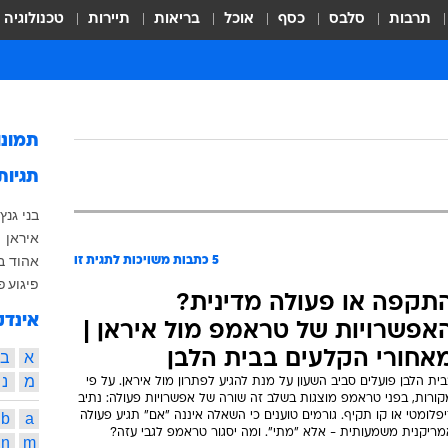
תרבות
סלבס
כסף
אוכל
בריאות
תיירות
טכנולוגיה
תמונ
תגיות
בני גנץ
איראן
ה
אהוד ב
5
כתבות משויכות לתגית זו
פיגוע
פ
תקפה או פעולה מדינית?
אינדק
אפשרויות של טראמפ מול איראן |
אחורי הקלעים בבית הלבן
א
ב
מ
נ
ית הלבן פועלים סביב השעון על מנת להגיע לפתרון מול איראן. על פי
קורות, בפני טראמפ מוצגות בשלב זה שורה של אפשרויות פעולה: נתיב
פלומטי או קו תקיף. גורמים טוענים כי השאלה איננה "אם" תגיע פעולה
a
b
מריקנית משמעותית - אלא "מתי". ומה יסגור טראמפ לגבי עזה?
n
m