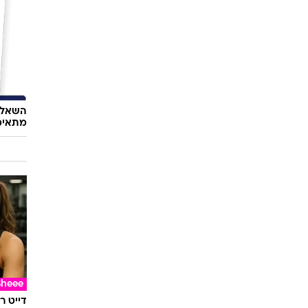
השאלון
מתאימ
Sheee
דייט ר
היום