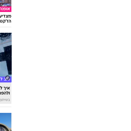
מצדיעו
הז'קט 
טוב ל
איך לה
ולהפח
בשיתוף  SWIM