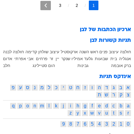
3
2
1
ארכיון הכתבות של
לבן
תגיות קשורות
לבן
חולצה
עיצוב פנים
ראש השנה
ארקוסטיל
עיצוב שולחן
קדימה
חולצה לבנה
אנגליה
בית
שבועות
גלעד אמיליו שנקר
יין
זר
פרחים
אבי אפרתי
אדום
ברק אובמה
גבינות
הום סטיילינג
חלב
אינדקס תגיות
א
ב
ג
ד
ה
ו
ז
ח
ט
י
כ
ל
מ
נ
ס
ע
פ
צ
ק
ר
ש
ת
q
p
o
n
m
l
k
j
i
h
g
f
e
d
c
b
a
z
y
x
w
v
u
t
s
r
9
8
7
6
5
4
3
2
1
0