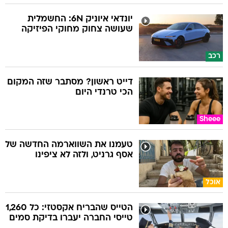
יונדאי איוניק 6N: החשמלית
שעושה צחוק מחוקי הפיזיקה
רכב
דייט ראשון? מסתבר שזה המקום
הכי טרנדי היום
Sheee
טעמנו את השווארמה החדשה של
אסף גרניט, ולזה לא ציפינו
אוכל
הטייס שהבריח אקסטזי: כל 1,260
טייסי החברה יעברו בדיקת סמים