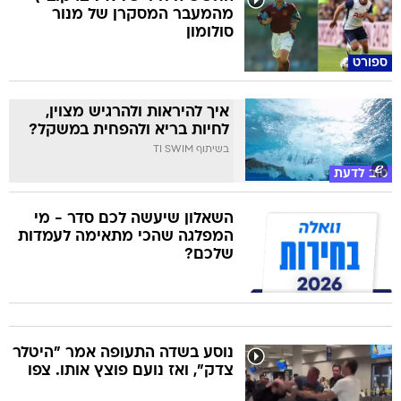
מהמעבר המסקרן של מנור
סולומון
ספורט
איך להיראות ולהרגיש מצוין,
לחיות בריא ולהפחית במשקל?
בשיתוף TI SWIM
טוב לדעת
השאלון שיעשה לכם סדר - מי
המפלגה שהכי מתאימה לעמדות
שלכם?
נוסע בשדה התעופה אמר "היטלר
צדק", ואז נועם פוצץ אותו. צפו