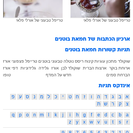
טרייפל טבעוני של אורלי פלאי
טרייפל טבעוני של אורלי פלאי
ארכיון הכתבות של
חמאת בוטנים
תגיות קשורות
חמאת בוטנים
שוקולד
מתכון
עוגיות
קינוח
ריסס
נוטלה
טבעוני
בוטנים
טרייפל
פצפוצי אורז
ארוחת בוקר
ארצות הברית
שוקולד לבן
אורז
גלידה
גלידוניות
דפי אורז
הברחת סמים
חדש על המדף
טופו
אינדקס תגיות
א
ב
ג
ד
ה
ו
ז
ח
ט
י
כ
ל
מ
נ
ס
ע
פ
צ
ק
ר
ש
ת
q
p
o
n
m
l
k
j
i
h
g
f
e
d
c
b
a
z
y
x
w
v
u
t
s
r
9
8
7
6
5
4
3
2
1
0