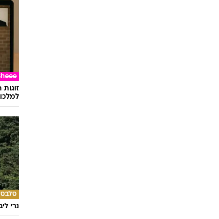
Sheee
זוגות 
למלכוד
סלבס
נרי לי