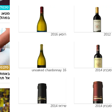
טכנולו
במהלך
2
רוסאן 2016
סלבס
ניון 2014
unoaked chardonnay 16
באמת ה
אל תהי
ניון 2014
שיראז 2014