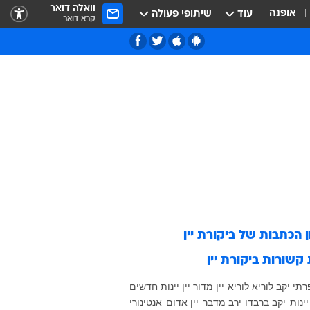
וואלה דואר
אופנה
עוד
שיתופי פעולה
קרא דואר
ן הכתבות של
ביקורת יין
 קשורות
ביקורת יין
רתי
יקב לוריא
לוריא
יין
מדור יין
יינות חדשים
יינות
יקב ברבדו
ירב מדבר
יין אדום
אנטינורי