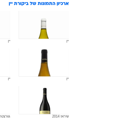
ארכיון התמונות של
ביקורת יין
יין
יין
יין
יין
שיראז 2014
גוורצטרמי