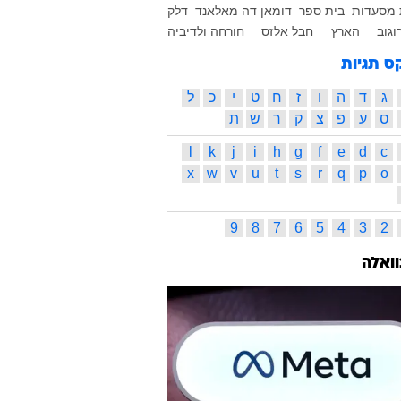
 מסעדות
בית ספר
דומאן דה מאלאנד
דלק
וגוב
הארץ
חבל אלזס
חורחה ולדיביה
ס תגיות
ג
ד
ה
ו
ז
ח
ט
י
כ
ל
ס
ע
פ
צ
ק
ר
ש
ת
l
k
j
i
h
g
f
e
d
c
x
w
v
u
t
s
r
q
p
o
9
8
7
6
5
4
3
2
וואלה