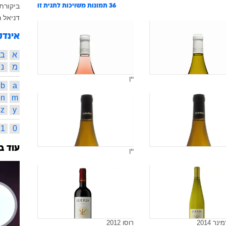
ביקורת
36
תמונות משויכות לתגית זו
דניאל ר
אינדק
א
ב
מ
נ
יין
b
a
n
m
z
y
1
0
עוד ב
יין
נר 2014
רוסו 2012