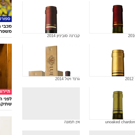
ספורט
מכבי ת
משפחת
קברנה סוביניון 2014
2
גרנד ויטל 2014
תיירות
לפני ה
שתיקח
unoaked chardon
אין תמונה