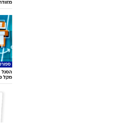
מזוודה
ספורט
הסגל ה
מקל פו