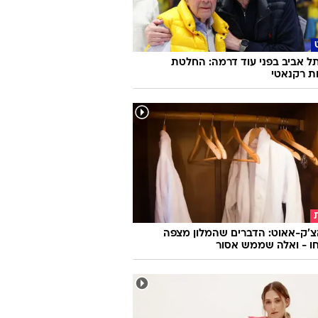
ל אביב בפני עוד דרמה: החלטת
 רקנאטי
צ'ק-אאוט: הדברים שהמלון מצפה
ו - ואלה שממש אסור