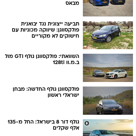
מבאס
תביעה ייצוגית נגד יבואנית
פולקסווגן: שיווקה מכוניות עם
חישוקים לא מקוריים
השוואתי: פולקסווגן גולף GTI מול
ב.מ.וו 128ti
פולקסווגן גולף החדשה: מבחן
ישראלי ראשון
גולף דור 8 בישראל: החל מ-135
אלף שקלים