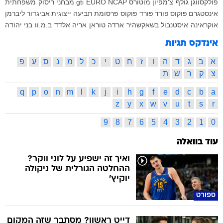
פולקסווגן
גולף
צ'מפיון מוטורס
EURO NCAP
gti
מבחני ריסוק
משפחתית
אינסטגרם
פוקוס
פורד
פורד פוקוס
פרסומת
תביעה ייצוגית
אביגדור ליברמן
אוקראינה
איסטנבול בשאקשהיר
ארדה טוראן
אריה אלדד
ב.מ.וו
בני יהודה
אינדקס תגיות
א
ב
ג
ד
ה
ו
ז
ח
ט
י
כ
ל
מ
נ
ס
ע
פ
צ
ק
ר
ש
ת
q
p
o
n
m
l
k
j
i
h
g
f
e
d
c
b
a
z
y
x
w
v
u
t
s
r
9
8
7
6
5
4
3
2
1
0
עוד בוואלה
ואיך זה ישפיע על לוני ווקר?
ההחלטה הגורלית של ניקולה
יוקיץ'
ספורט
דייט ראשון? מסתבר שזה המקום