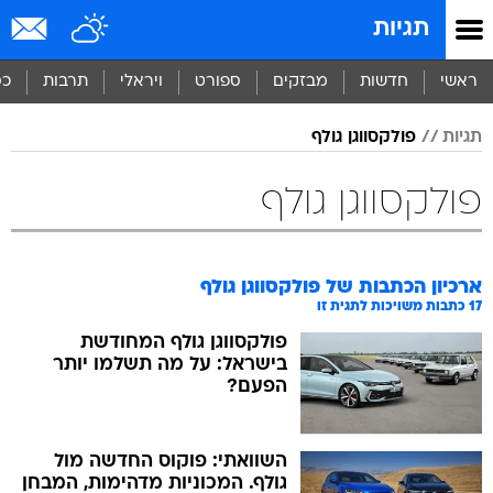
תגיות
ראשי
חדשות
מבזקים
ספורט
ויראלי
תרבות
כס
תגיות
פולקסווגן גולף
פולקסווגן גולף
ארכיון הכתבות של
פולקסווגן גולף
17
כתבות משויכות לתגית זו
פולקסווגן גולף המחודשת
בישראל: על מה תשלמו יותר
הפעם?
השוואתי: פוקוס החדשה מול
גולף. המכוניות מדהימות, המבחן