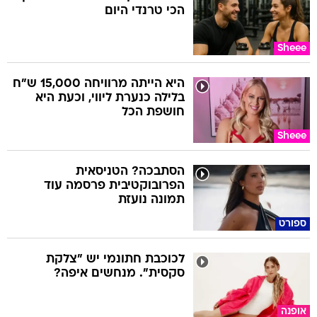
הכי טרנדי היום
Sheee
היא הייתה מרוויחה 15,000 ש"ח
בלילה כנערת ליווי, וכעת היא
חושפת הכל
Sheee
הסתבכה? הטניסאית
הפרובוקטיבית פרסמה עוד
תמונה נועזת
ספורט
לכוכבת חתונמי יש "צלקת
סקסית". מנחשים איפה?
אופנה