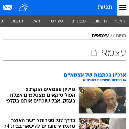
תגיות
ראשי
חדשות
מבזקים
ספורט
ויראלי
תרבות
כס
תגיות
עצמאיים
עצמאיים
ארכיון הכתבות של
עצמאיים
47
כתבות משויכות לתגית זו
מיליון עצמאים הוקרבו:
הפוליטיקאים מצטלמים אצלנו
בעסק, אבל שוכחים אותנו בקלפי
בדרך לגל סגירות? "שר האוצר
מתמרץ עובדים להישאר בבית 14