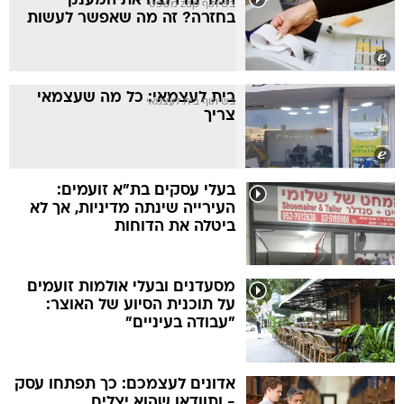
המדינה רוצה את המענק
בשיתוף zap משפטי
בחזרה? זה מה שאפשר לעשות
בית לעצמאי: כל מה שעצמאי
בשיתוף בית לעצמאי
צריך
בעלי עסקים בת"א זועמים:
העירייה שינתה מדיניות, אך לא
ביטלה את הדוחות
מסעדנים ובעלי אולמות זועמים
על תוכנית הסיוע של האוצר:
"עבודה בעיניים"
אדונים לעצמכם: כך תפתחו עסק
- ותוודאו שהוא יצליח