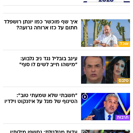
איך שף מוכשר כמו יונתן רושפלד
חתום על כזו ארוחה גרועה?
אוכל
עינב בובליל נגד ניב גלבוע:
"מישהו חייב לשים לו סוף"
סלבס
"חשבתי שלא שמעתי טוב":
הטינוף של מגל על איזנקוט וילדיו
תרבות
עדות מטלטלת: נחשפו מילותיו