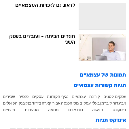
לדאוג גם לזכויות העצמאיים
חוזרים הביתה - ועובדים בעסק
השני
תמונות של
עצמאיים
תגיות קשורות
עצמאיים
עסקים קטנים
קורונה
עצמאים
נגיף הקורונה
עסקים
פנסיה
שכירים
אביגדור ליברמן
בעלי עסקים
מס הכנסה
אביר קארה
בידוד
בנק
בנק הפועלים
דיסקונט
הפגנה
כוח אדם
מחאה
מסעדות
פיצויים
אינדקס תגיות