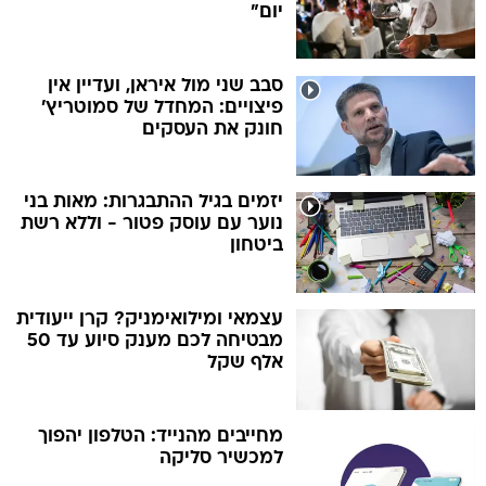
יום"
סבב שני מול איראן, ועדיין אין
פיצויים: המחדל של סמוטריץ'
חונק את העסקים
יזמים בגיל ההתבגרות: מאות בני
נוער עם עוסק פטור - וללא רשת
ביטחון
עצמאי ומילואימניק? קרן ייעודית
מבטיחה לכם מענק סיוע עד 50
אלף שקל
מחייבים מהנייד: הטלפון יהפוך
למכשיר סליקה