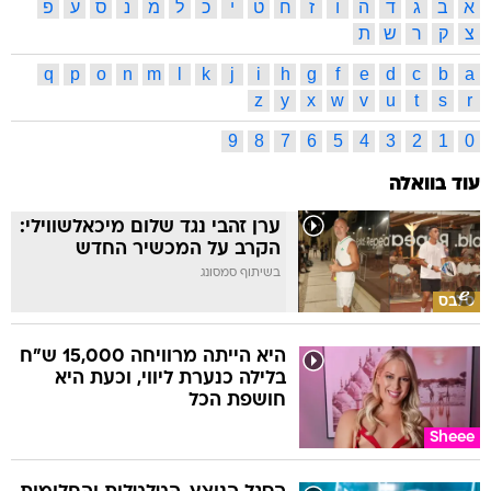
א
ב
ג
ד
ה
ו
ז
ח
ט
י
כ
ל
מ
נ
ס
ע
פ
צ
ק
ר
ש
ת
q
p
o
n
m
l
k
j
i
h
g
f
e
d
c
b
a
z
y
x
w
v
u
t
s
r
9
8
7
6
5
4
3
2
1
0
עוד בוואלה
ערן זהבי נגד שלום מיכאלשווילי:
הקרב על המכשיר החדש
בשיתוף סמסונג
סלבס
היא הייתה מרוויחה 15,000 ש"ח
בלילה כנערת ליווי, וכעת היא
חושפת הכל
Sheee