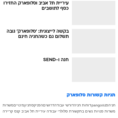
עיריית תל אביב וסלופארק החזירו
כסף לתושבים
בקשה לייצוגית: 'סלופארק' גובה
תשלום גם כשהחניה חינם
חנה ו-SEND
תגיות קשורות
סלופארק
חניה
פנגו
pango
דוחות חניה
דורשי עבודה
דרושים
הפניקס
חניון
מינויים
משרות
משרות פנויות
נשים בתקשורת
סלולרי
עבודה
עיריית תל אביב
קנס
קריירה