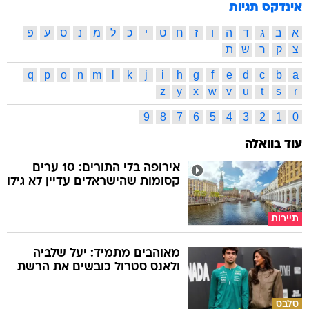
אינדקס תגיות
א
ב
ג
ד
ה
ו
ז
ח
ט
י
כ
ל
מ
נ
ס
ע
פ
צ
ק
ר
ש
ת
q
p
o
n
m
l
k
j
i
h
g
f
e
d
c
b
a
z
y
x
w
v
u
t
s
r
9
8
7
6
5
4
3
2
1
0
עוד בוואלה
אירופה בלי התורים: 10 ערים
קסומות שהישראלים עדיין לא גילו
תיירות
מאוהבים מתמיד: יעל שלביה
ולאנס סטרול כובשים את הרשת
סלבס