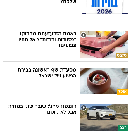
שלכם?
באמת הזדעזעתם מהדוקו
"מזוודות ורודות"? אל תהיו
צבועים!
סלבס
מסעדת שף ראשונה בבירת
הפשע של ישראל
אוכל
דונגפנג מייג': שובר שוק במחיר,
אבל לא קוסם
רכב