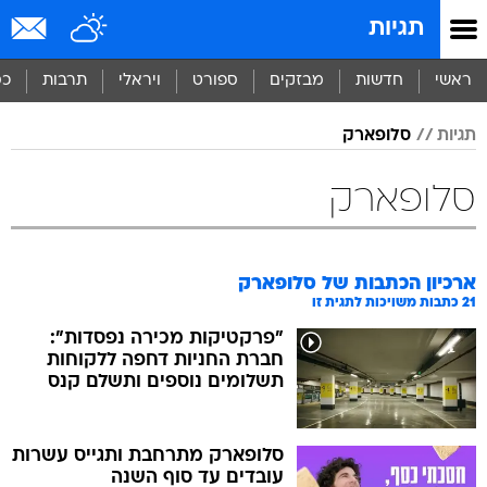
תגיות
ראשי
חדשות
מבזקים
ספורט
ויראלי
תרבות
כס
תגיות
סלופארק
סלופארק
ארכיון הכתבות של
סלופארק
21
כתבות משויכות לתגית זו
"פרקטיקות מכירה נפסדות":
חברת החניות דחפה ללקוחות
תשלומים נוספים ותשלם קנס
סלופארק מתרחבת ותגייס עשרות
עובדים עד סוף השנה