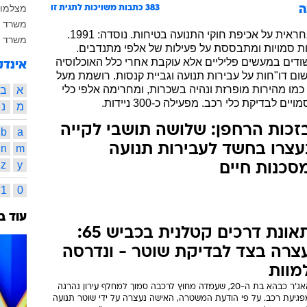
מצלמות
ה
383
כתבות משויכות לתגית זו
משרד 
יחידה במשטרת ישראל (ברמת אגף) האחראית על אכיפת חוקי התנועה בטיחות. נוסדה: 1991.
משרד 
ידות סמויות ומתבססת על פעילות של אלפי מתנדבים.
ודים במעשים פליליים אלא עוקבת אחרי כלל האוכלוסיה
אינדק
ם דו"חות על עבירות תנועה וגביית קנסות. רושמת מעל
 כמו מהירות מופרזת ונהיה בשכרות, ומחרימה אלפי כלי
א
ב
לבדיקת כלי רכב. מפעילה כ-300 ניידות.
מ
נ
זכות הרחפן: שלושה תושבי לקייה
b
a
עצרו בחשד לעבירות תנועה
n
m
z
y
סכנות חיים
1
0
עוד ב
תאונת דרכים קטלנית בכביש 65:
צרה בצד לבדיקת שוטר - ונדרסה
מוות
האג'ר כבהא בת ה-20, שעמדה מחוץ לרכבה סמוך למחלף עירון נהרגה
פגיעת רכב. על פי הודעת המשטרה, האישה נעצרה על ידי שוטר תנועה