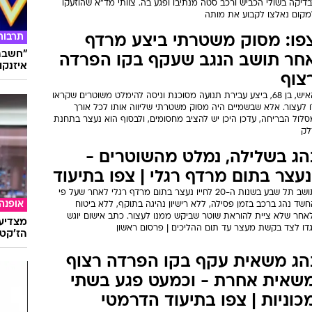
דיקה בשולי הכביש ורכב סטה מנתיבו ופגע בה. צוותי מד"א שהוזעקו
מקום נאלצו לקבוע את מותה
תרבות
פו: מסוק משטרתי ביצע מרדף
"חשבתי
חר תושב הנגב שעקף בקו הפרדה
איזנקוט
צוף
האיש, בן 68, ביצע עבירת תנועה מסוכנת וניסה להימלט משוטרים שקראו
ו לעצור. אלא שבשמיים היה מסוק משטרתי שליווה אותו לכל אורך
לול הבריחה, עדכן היכן יש להציב מחסומים, ולבסוף הוא נעצר בתחנת
לק
הג בשלילה, נמלט מהשוטרים -
נעצר בתום מרדף רגלי | צפו בתיעוד
תושב תל שבע בשנות ה-20 לחייו נעצר בתום מרדף רגלי לאחר שעל פי
אופנה
שד נהג ברכב בזמן פסילה, ללא רישיון נהיגה בתוקף, ללא ביטוח
לאחר שלא ציית להוראת שוטר שביקש ממנו לעצור. כתב אישום יוגש
מצדיעו
גדו לצד בקשת מעצר עד תום ההליכים | פרסום ראשון
הז'קט 
הג משאית עקף בקו הפרדה רצוף
שאית אחרת - וכמעט פגע בשתי
כוניות | צפו בתיעוד הדרמטי