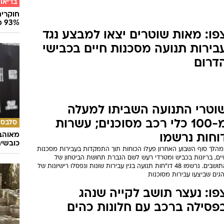
בריאו
חוקרים
93% מנגיפי הסרטן
פו: מאות שוטרים יצאו למבצע נגד
בירות תנועה מסכנות חיים בכבישי
דרום
וטרי התנועה השביתו למעלה
מ-100 כלי רכב מסוכנים; עשרות
סלבס
מאוהבי
וחות נרשמו
כובשי
מהלך סוף השבוע האחרון פעלו הכוחות תוך התמקדות בעבירות מסכנות
יים, בריונות בכביש ומטרדי רעש לשם הגברת תחושת הביטחון של
התושבים. נרשמו 48 דו"חות תנועה בגין עבירות שונות ונפסלו רישיונות של
גים שביצעו עבירות מסוכנות
פו: נעצר תושב לקייה שנהג
פסילה ברכב עם חלונות כהים