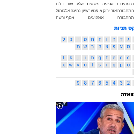
 מהירות
אכיפה
משאית
אלעד שור
דו"ח
התחבורה
אור ירוק
אופנוע
רשיון נהיגה
אלכוהול
תהחבורה
אופנועים
אסף ורשה
ס תגיות
ג
ד
ה
ו
ז
ח
ט
י
כ
ל
ס
ע
פ
צ
ק
ר
ש
ת
l
k
j
i
h
g
f
e
d
c
x
w
v
u
t
s
r
q
p
o
9
8
7
6
5
4
3
2
וואלה