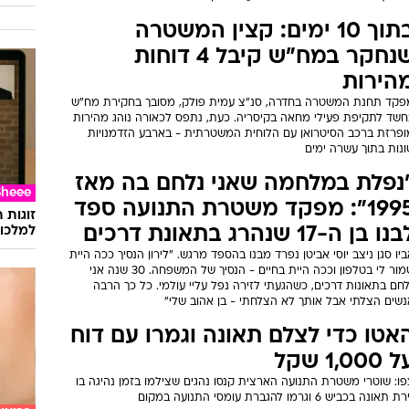
בתוך 10 ימים: קצין המשטרה
שנחקר במח"ש קיבל 4 דוחות
הירות
פקד תחנת המשטרה בחדרה, סנ"צ עמית פולק, מסובך בחקירת מח"ש
חשד לתקיפת פעילי מחאה בקיסריה. כעת, נתפס לכאורה נוהג מהירות
ופרזת ברכב הסיטרואן עם הלוחית המשטרתית - בארבע הזדמנויות
ונות בתוך עשרה ימים
נפלת במלחמה שאני נלחם בה מאז
Sheee
1995": מפקד משטרת התנועה ספד
זוגות 
נו בן ה-17 שנהרג בתאונת דרכים
למלכוד
יו סגן ניצב יוסי אביטן נפרד מבנו בהספד מרגש. "לירון הנסיך ככה היית
שמור לי בטלפון וככה היית בחיים - הנסיך של המשפחה. 30 שנה אני
חם בתאונות דרכים, כשהגעתי לזירה נפל עליי עולמי. כל כך הרבה
נשים הצלתי אבל אותך לא הצלחתי - בן אהוב שלי"
אטו כדי לצלם תאונה וגמרו עם דוח
1,000 שקל
ו: שוטרי משטרת התנועה הארצית קנסו נהגים שצילמו בזמן נהיגה בו
ת תאונה בכביש 6 וגרמו להגברת עומסי התנועה במקום