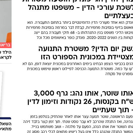
שכת עורכי הדין - משפטו מתנהל
עצלתיים
נדק הוא אחד מעורכי הדין הדומיננטיים ביותר בתחום התעבורה. הוא
ואשם בזיוף בנסיבות מחמירות, קבלת דבר במרמה בנסיבות מחמירות
ושיבוש הליכי משפט בגין התנהלותו ב- 68 תיקי תעבורה בהם ייצג
ות בין השנים 2020-2022. פונדק כופר באישומים מכל וכל
בריאו
שק יום הדין? משטרת התנועה
הילד ע
צטיידת במכונית הספורט הזו
לקראת
גים בכבישי הצפון הבחינו בימים האחרונים במכונית יוצאת דופן, הם לא
דעו עד כמה. משטרת התנועה הכניסה לפיילוט ראשון שימוש במכונית
ספורט של סקודה
אותו שוטר, אותו נהג: גרף 3,000
ש"ח בקנסות, 26 נקודות וזימון לדין
 תוך שעתיים
פעם הראשונה, שוטר תנועה עצר אותו לאחר שהחזיק בטלפון בזמן
נהיגה, ואז התגלה שהרכב לא עבר טסט שנתי. תוך זמן קצר בלבד זיהה
השאלון
ותו השוטר את אותו הנהג, הפעם על מלגזה - ושוב משתמש בנייד.
מתאימ
המשך התגלה שהנהג כלל אינו בעל רישיון מתאים לכלי רכב מסוג זה