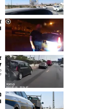
צ
ו
א
ל
מ
לע
נ
ו