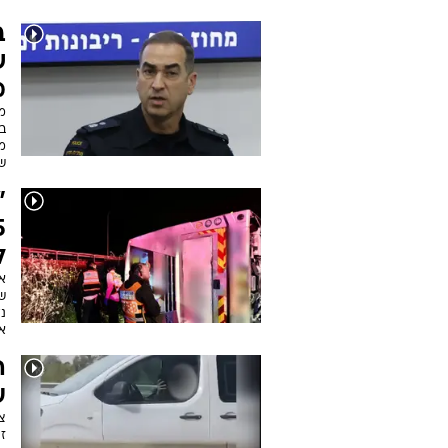
מ
מ
ב
מ
ש
"
לב
אב
נל
א
ה
על 
צפ
זיר