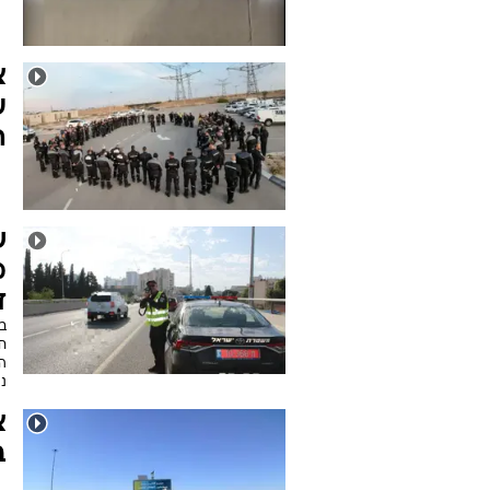
צ
ע
ה
ש
ד
ב
ח
נה
צ
ב