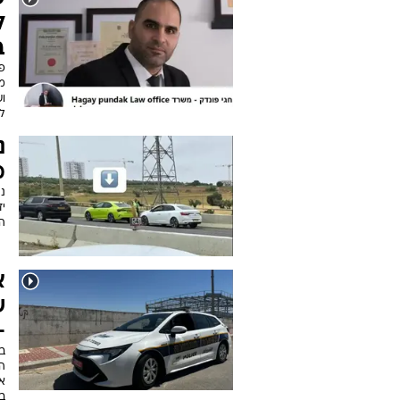
ל
ב
פו
מ
לקוח
נ
מ
נה
י
ה
-
ב
ה
א
ב