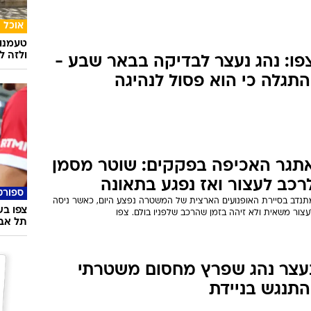
אוכל
טעמנו
ולזה לא
פו: נהג נעצר לבדיקה בבאר שבע -
התגלה כי הוא פסול לנהיגה
תגר האכיפה בפקקים: שוטר מסמן
רכב לעצור ואז נפגע בתאונה
ספורט
תנדב בסיירת האופנועים הארצית של המשטרה נפצע היום, כאשר ניסה
צפו בש
צור משאית ולא זיהה בזמן שהרכב שלפניו בולם. צפו
תל אבי
עצר נהג שפרץ מחסום משטרתי
התנגש בניידת