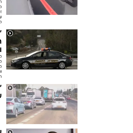
מ
ע
מ
"
ה
ו
מע
מ
מ
וע
ה
"
ע
ע