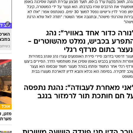
הנהג, תושב בקעת ערד בן 60, תועד מבצע עבירת תנועה שסיכנה באופן
שמעותי את הרכבים שהיו בקרבתו. הוא נעצר על ידי המשטרה, קיבל
זימון מהיר לדין ורישיונו נפסל למשך 30 ימים. כשנתפס אמר: "אלו לא
בירות שהרגתי מישהו", ובתגובה אמר השוטר: "תודה לאל שלא הרגת
ישהו"
טוב ל
נורה כדור אחד באוויר": נהג
הארכת
במבצע
תפרע בכביש, נמלט מהשוטרים -
בשיתוף 
נעצר בתום מרדף רגלי
צר דרמטי בדרום: סיירי סיירת האופנועים עצרו נהג שנהג במהירות
ופרזת והתפרע בכביש באופן שסיכן את משתמשי הדרך. הסיירים ביצעו
רדף רגלי אחר החשוד ופתחו בנוהל מעצר חשוד שבסופו הוא נעצר
וכב לחקירה. בסיומה הוא נכלא והובא לדיון להארכת מעצרו בבית
משפט
אני מאחרת לעבודה": נהגת נתפסה
ל חם חותכת תור לרמזור בנגב
אוכל
מזגן, 
מערת 
ורך הדין חגי פונדק הושעה משורות