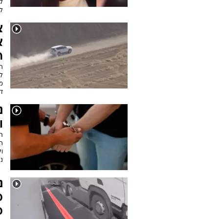
לב
ל
צ
א
ר
ל
מס
ד
נ
ו
הח
ו
נ
נ
מ
מ