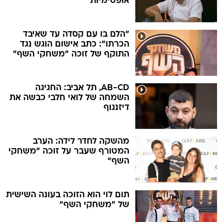
אופטימיות
"הלם בו עם קסדה עד שאיבד
הכרתו": כתב אישום הוגש נגד
התוקף של זוכה "משחקי השף"
AB-CD, תל אביב: החגיגה
השמחה של לואי חלבי כבשה את
דיזנגוף
מהשקה לחדר לידה: הערב
המטורף שעבר על זוכה "משחקי
השף"
תום לוי הוא הזוכה בעונה השישית
של "משחקי השף"