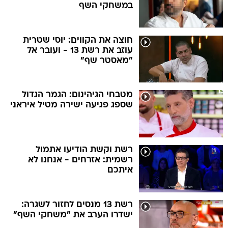
במשחקי השף
חוצה את הקווים: יוסי שטרית
עוזב את רשת 13 - ועובר אל
"מאסטר שף"
מטבחי הגיהינום: הגמר הגדול
שספג פגיעה ישירה מטיל איראני
רשת וקשת הודיעו אתמול
רשמית: אזרחים - אנחנו לא
איתכם
רשת 13 מנסים לחזור לשגרה:
ישדרו הערב את "משחקי השף"