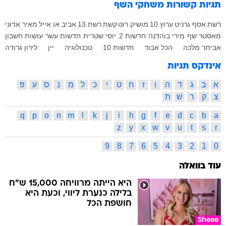
תגיות קשורות
משחקי השף
רשת
אסף גרניט
ערוץ 10
מושיק רוט
קשת
רשת 13
אביב או אייל
מאיר אדוני
מאסטר שף
מירי בוהדנה
חדשות 2
יוסי שטרית
חדשות עשר
עושות חשבון
אביתר מלכה
הכל אבוד
חדשות 10
טכנולוגיה
יין
לירון גרודה
אינדקס תגיות
א
ב
ג
ד
ה
ו
ז
ח
ט
י
כ
ל
מ
נ
ס
ע
פ
צ
ק
ר
ש
ת
q
p
o
n
m
l
k
j
i
h
g
f
e
d
c
b
a
z
y
x
w
v
u
t
s
r
9
8
7
6
5
4
3
2
1
0
עוד בוואלה
היא הייתה מרוויחה 15,000 ש"ח
בלילה כנערת ליווי, וכעת היא
חושפת הכל
Sheee