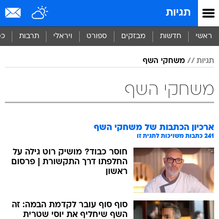
תגיות
ראשי
חדשות
מבזקים
ספורט
ויראלי
תרבות
כס
תגיות
משחקי השף
משחקי השף
ארכיון הכתבות של
משחקי השף
241
כתבות משויכות לתגית זו
חוסר כבוד? מושיק רוט גילה על
החלפתו דרך התקשורת | פרסום
ראשון
סוף סוף עובר לקדמת הבמה: זה
השף שיחליף את יוסי שטרית