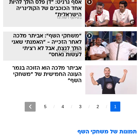
אסף גרניט: "דן פלס הולך להיות
אחד הכוכבים של הקולינריה
הישראלית"
בשיתוף רשת 13
"משחקי השף": אביתר מלכה
לאחר הזכייה - "האמנתי שאני
הולך לנצח, אבל לא רציתי
בשיתוף רשת 13
לעשות נאחס"
אביתר מלכה הוא הזוכה בגמר
העונה החמישית של "משחקי
השף"
5
4
3
2
1
תמונות של
משחקי השף