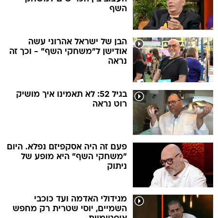
השף
הבן של ישראל אהרוני עשה
אודישן ל"משחקי השף" - וכך זה
נראה
בגיל 52: לא תאמינו איך מושיק
רוט נראה
פעם זה היה אסקפיזם נפלא. היום
"משחקי השף" היא מופע של
ניתוק
מגידולי האדמה ועד כוכבי
השמיים, יוסי שטרית רק מחפש