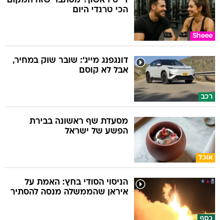
דייט ראשון? מסתבר שזה המקום
הכי טרנדי היום
Sheee
דונגפנג מייג': שובר שוק במחיר,
אבל לא קוסם
רכב
מסעדת שף ראשונה בבירת
הפשע של ישראל
אוכל
הניסוי הסודי בחץ: האמת על
איראן שהממשלה מנסה להסתיר
כסף