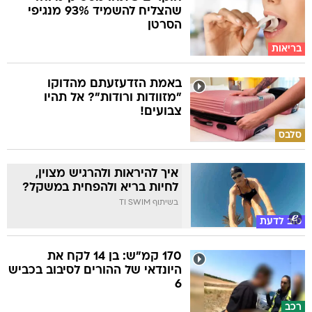
שהצליח להשמיד 93% מנגיפי
הסרטן
בריאות
באמת הזדעזעתם מהדוקו
"מזוודות ורודות"? אל תהיו
צבועים!
סלבס
איך להיראות ולהרגיש מצוין,
לחיות בריא ולהפחית במשקל?
בשיתוף TI SWIM
טוב לדעת
170 קמ"ש: בן 14 לקח את
היונדאי של ההורים לסיבוב בכביש
6
רכב