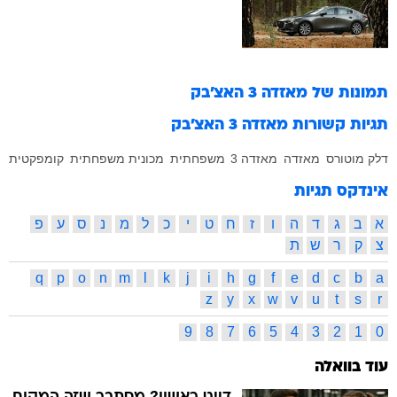
תמונות של
מאזדה 3 האצ'בק
תגיות קשורות
מאזדה 3 האצ'בק
דלק מוטורס
מאזדה
מאזדה 3
משפחתית
מכונית משפחתית
קומפקטית
אינדקס תגיות
א
ב
ג
ד
ה
ו
ז
ח
ט
י
כ
ל
מ
נ
ס
ע
פ
צ
ק
ר
ש
ת
q
p
o
n
m
l
k
j
i
h
g
f
e
d
c
b
a
z
y
x
w
v
u
t
s
r
9
8
7
6
5
4
3
2
1
0
עוד בוואלה