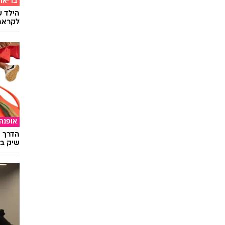
בריאו
הילד ע
לקראת
אופנה
הדרך ה
שיק בא