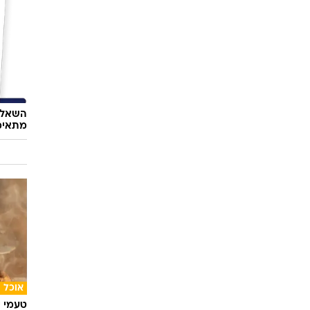
השאלון
מתאימ
אוכל
טעמי י