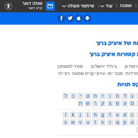
וואלה דואר
אופנה
עוד
שיתופי פעולה
קרא דואר
ות של
איציק ברוך
 קשורות
איציק ברוך
רמת גן
בית"ר ירושלים
מחיר למשתכן
הדירות
מכבי יפו
עירוני קרית שמונה
רוני לוי
ס תגיות
ג
ד
ה
ו
ז
ח
ט
י
כ
ל
ס
ע
פ
צ
ק
ר
ש
ת
l
k
j
i
h
g
f
e
d
c
x
w
v
u
t
s
r
q
p
o