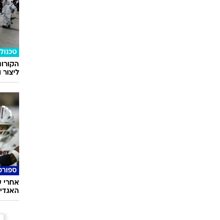
טכנולו
הקורונ
ליצור 
ספורט
האגדי ע