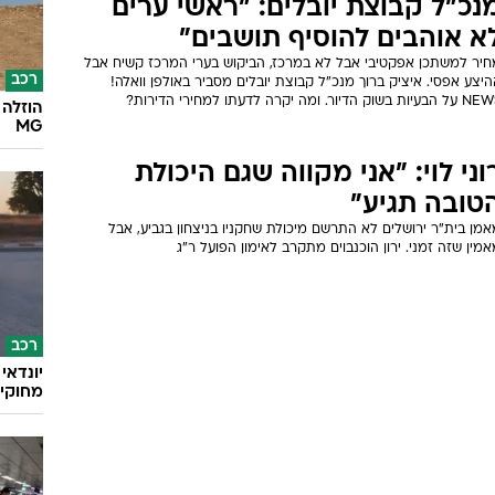
נכ"ל קבוצת יובלים: "ראשי ערים
א אוהבים להוסיף תושבים"
חיר למשתכן אפקטיבי אבל לא במרכז, הביקוש בערי המרכז קשיח אבל
רכב
יצע אפסי. איציק ברוך מנכ"ל קבוצת יובלים מסביר באולפן וואלה!
עיות בשוק הדיור. ומה יקרה לדעתו למחירי הדירות?
הוזלה 
MG
וני לוי: "אני מקווה שגם היכולת
טובה תגיע"
מן בית"ר ירושלים לא התרשם מיכולת שחקניו בניצחון בגביע, אבל
מין שזה זמני. ירון הוכנבוים מתקרב לאימון הפועל ר"ג
רכב
מחוקי 