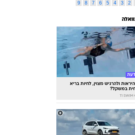
9
8
7
6
5
4
3
2
וואלה
דעת
יראות ולהרגיש מצוין, לחיות בריא
ית במשקל?
TI