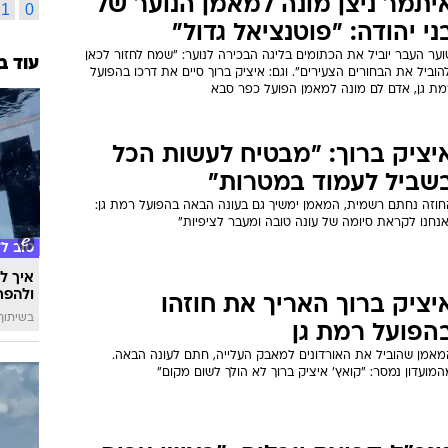
יתמר ניצן מונה למאמן הנוער של
1
0
ני יהודה: "פוטנציאל גדול"
ער העבר יוביל את הכתומים בליגה הבכירה לנוער: "שמח לחזור לכאן
עוד ב
הוביל את הבחורים הצעירים". וגם: איציק ברוך סיים את דרכו בהפועל
מת גן, אדם לם מונה למאמן הפועל כפר סבא
יציק ברוך: "מבטיח לעשות הכל
שביל לעמוד במטרות"
חוזה נחתם רשמית, המאמן ימשיך גם בעונה הבאה בהפועל רמת גן:
אנחנו לקראת סיומה של עונה טובה ומעבר לציפיות"
טוב ל
איך לה
ולהפח
יציק ברוך האריך את חוזהו
בשיתוף  SWIM
הפועל רמת גן
מאמן שהוביל את האורדונים למאבק העלייה, חתם לעונה הבאה.
מועדון נמסר: "קואץ' איציק ברוך לא הולך לשום מקום"