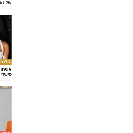
של נאג
סלבס
אשתו ש
פישרית