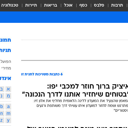
תרבות
סלבס
כסף
אוכל
בריאות
תיירות
טכנולוגיה
תמונ
תגיות
הפועל 
מחירי 
6
כתבות משויכות לתגית זו
אינדק
יציק ברוך חוזר למכבי יפו:
א
ב
בטוחים שיחזיר אותנו לדרך הנכונה"
מ
נ
מאמן שהצעיד את המועדון לליגה הלאומית מחליף את אלון זיו:
b
a
מתרגש ושמח לחזור למועדון איתו עשיתי דרך משותפת ורגעים
סטוריים"
n
m
z
y