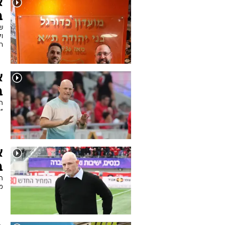
א
ב
שו
ול
ר
א
ב
ה
"
א
ב
ה
מה