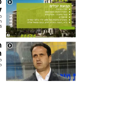
מ
ל
מ
הה
NEWS על הב
ר
ה
מא
מא