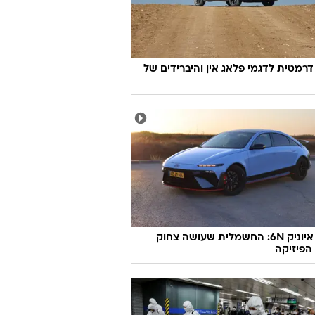
דרמטית לדגמי פלאג אין והיברידים של
יונדאי איוניק 6N: החשמלית שעושה צחוק
הפיזיקה