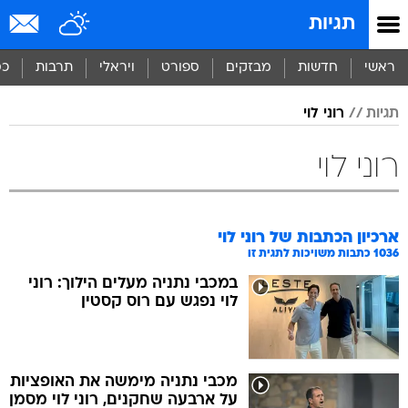
תגיות
ראשי
חדשות
מבזקים
ספורט
ויראלי
תרבות
כס
תגיות
רוני לוי
רוני לוי
ארכיון הכתבות של
רוני לוי
1036
כתבות משויכות לתגית זו
במכבי נתניה מעלים הילוך: רוני
לוי נפגש עם רוס קסטין
מכבי נתניה מימשה את האופציות
על ארבעה שחקנים, רוני לוי מסמן