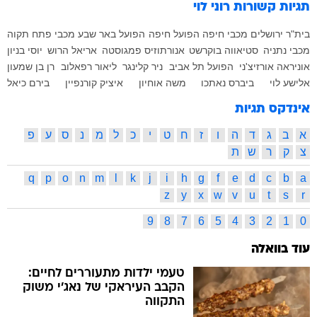
תגיות קשורות
רוני לוי
בית"ר ירושלים
מכבי חיפה
הפועל חיפה
הפועל באר שבע
מכבי פתח תקוה
מכבי נתניה
סטיאווה בוקרשט
אנורתוזיס פמגוסטה
אריאל הרוש
יוסי בניון
אוניראה אורזיצ'ני
הפועל תל אביב
ניר קלינגר
ליאור רפאלוב
רן בן שמעון
אלישע לוי
ביברס נאתכו
משה אוחיון
איציק קורנפיין
בירם כיאל
אינדקס תגיות
א
ב
ג
ד
ה
ו
ז
ח
ט
י
כ
ל
מ
נ
ס
ע
פ
צ
ק
ר
ש
ת
q
p
o
n
m
l
k
j
i
h
g
f
e
d
c
b
a
z
y
x
w
v
u
t
s
r
9
8
7
6
5
4
3
2
1
0
עוד בוואלה
טעמי ילדות מתעוררים לחיים:
הקבב העיראקי של נאג׳י משוק
התקווה