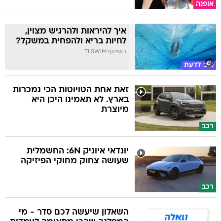
אופנה
איך להיראות ולהרגיש מצוין,
לחיות בריא ולהפחית במשקל?
בשיתוף TI SWIM
טוב לדעת
זאת אחת הטויוטות הכי נמכרות
בארץ. לא תאמינו היכן היא
מיוצרת
רכב
יונדאי איוניק 6N: החשמלית
שעושה צחוק מחוקי הפיזיקה
רכב
השאלון שיעשה לכם סדר - מי