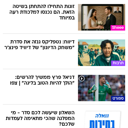
זוגות התחילו להתחתן בשיטה
הזאת. הם נכנסו למלכודת רעה
במיוחד
Sheee
דיווח: נטפליקס גנזה את סדרת
"משחק הדיונון" של דיוויד פינצ'ר
תרבות
דניאל פרץ ממשיך להרשים:
"הולך להיות הטוב בליגה" | צפו
ספורט
השאלון שיעשה לכם סדר - מי
המפלגה שהכי מתאימה לעמדות
שלכם?