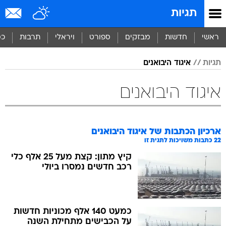
תגיות
ראשי
חדשות
מבזקים
ספורט
ויראלי
תרבות
כס
תגיות
איגוד היבואנים
איגוד היבואנים
ארכיון הכתבות של
איגוד היבואנים
22
כתבות משויכות לתגית זו
קיץ מתון: קצת מעל 25 אלף כלי
רכב חדשים נמסרו ביולי
כמעט 140 אלף מכוניות חדשות
על הכבישים מתחילת השנה