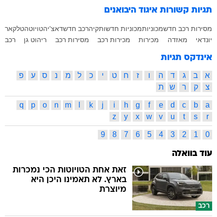
תגיות קשורות
איגוד היבואנים
מסירות רכב חדש
מכוניות
מכוניות חדשות
קיה
רכב חדש
דאצ'יה
טויוטה
טלקאר
יונדאי
מאזדה
מכירות
מכירות רכב
מסירות רכב
ריהוט גן
רכב
אינדקס תגיות
א
ב
ג
ד
ה
ו
ז
ח
ט
י
כ
ל
מ
נ
ס
ע
פ
צ
ק
ר
ש
ת
q
p
o
n
m
l
k
j
i
h
g
f
e
d
c
b
a
z
y
x
w
v
u
t
s
r
9
8
7
6
5
4
3
2
1
0
עוד בוואלה
זאת אחת הטויוטות הכי נמכרות
בארץ. לא תאמינו היכן היא
מיוצרת
רכב