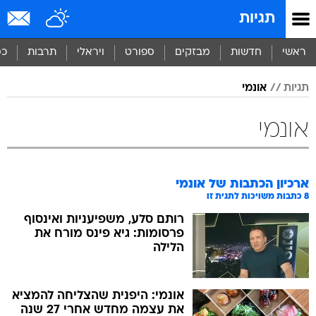
תגיות
ראשי
חדשות
מבזקים
ספורט
ויראלי
תרבות
כס
תגיות
אונמי
אונמי
ארכיון הכתבות של
אונמי
8
כתבות משויכות לתגית זו
רותם סלע, משפיעניות ואינסוף
פרסומות: גיא פינס מורח את
הלילה
אונמי: היפנית שהצליחה להמציא
את עצמה מחדש אחרי 27 שנה