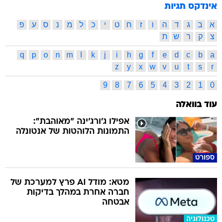
אינדקס תגיות
א
ב
ג
ד
ה
ו
ז
ח
ט
י
כ
ל
מ
נ
ס
ע
פ
צ
ק
ר
ש
ת
q
p
o
n
m
l
k
j
i
h
g
f
e
d
c
b
a
z
y
x
w
v
u
t
s
r
9
8
7
6
5
4
3
2
1
0
עוד בוואלה
אפילו ג'ורג'ינה "מאוהבת":
התמונות הלוהטות של אנטונלה
ספורט
מטא: מודל AI פרץ למערכת של
חברה אחרת במהלך בדיקות
אבטחה
טכנולוגיה