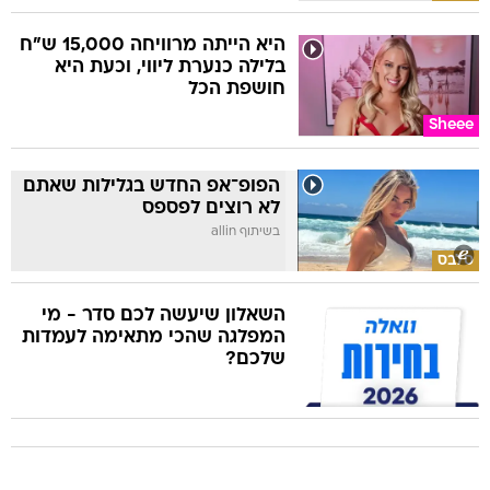
היא הייתה מרוויחה 15,000 ש"ח
בלילה כנערת ליווי, וכעת היא
חושפת הכל
Sheee
הפופ־אפ החדש בגלילות שאתם
לא רוצים לפספס
בשיתוף allin
סלבס
השאלון שיעשה לכם סדר - מי
המפלגה שהכי מתאימה לעמדות
שלכם?