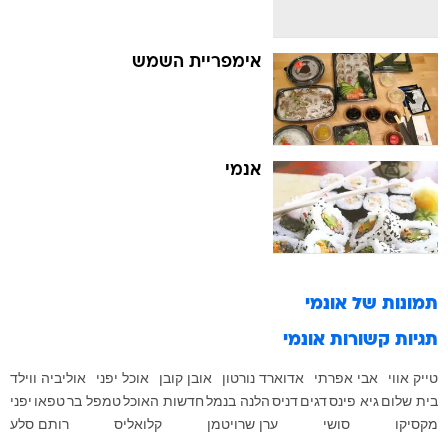
אימפריית השמש
אנמי
תמונות של
אונמי
תגיות קשורות
אונמי
טייק אווי
אבי אפרתי
אדוארד נורטון
אובן קובן
אוכל יפני
אוליביה ווילד
בית שלום
גיא פינס
דגים
דניס
הלנה בנמל
חדשות האוכל
טמפל בר
טפאו
יפני
מקסיקו
סושי
ערן שרויטמן
קלואליס
רותם סלע