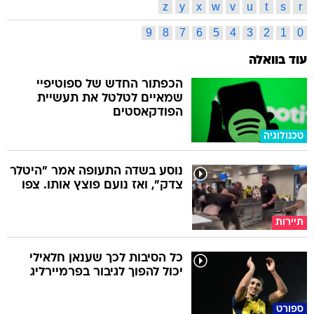
z
y
x
w
v
u
t
s
r
9
8
7
6
5
4
3
2
1
0
עוד בוואלה
הכפתור החדש של ספוטיפיי
שמאיים לטלטל את תעשיית
הפודקאסטים
טכנולוגיה
נוסע בשדה התעופה אמר "היטלר
צדק", ואז נועם פוצץ אותו. צפו
תיירות
כל הסיבות לכך שענאן חלאילי
יכול להפוך לגיבור בפרמיירליג
ספורט