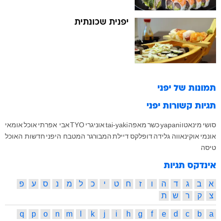
יפנית שכונתית
תמונות של
יפני
תגיות קשורות
יפני
סושי
מינאטו
yapani
כשר
מאפה
tai-yaki
אוניגרי
TYO
אבי אפרתי
אוכל
אומאי
אונמי
אוקינאווה
גלידה
דופלקס
דיילת
המבורגר
המטבח היפני
חדשות האוכל
טיסה
אינדקס תגיות
א
ב
ג
ד
ה
ו
ז
ח
ט
י
כ
ל
מ
נ
ס
ע
פ
צ
ק
ר
ש
ת
q
p
o
n
m
l
k
j
i
h
g
f
e
d
c
b
a