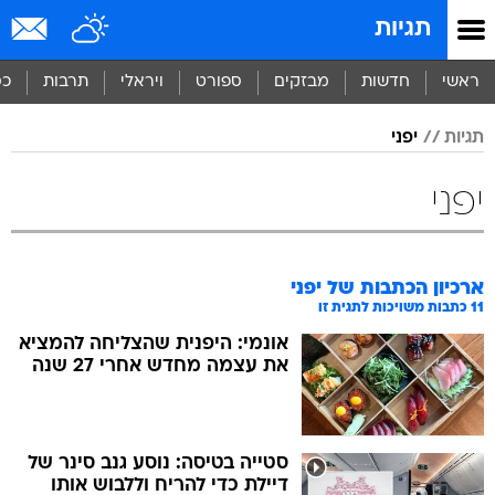
תגיות
ראשי
חדשות
מבזקים
ספורט
ויראלי
תרבות
כס
תגיות
יפני
יפני
ארכיון הכתבות של
יפני
11
כתבות משויכות לתגית זו
אונמי: היפנית שהצליחה להמציא
את עצמה מחדש אחרי 27 שנה
סטייה בטיסה: נוסע גנב סינר של
דיילת כדי להריח וללבוש אותו