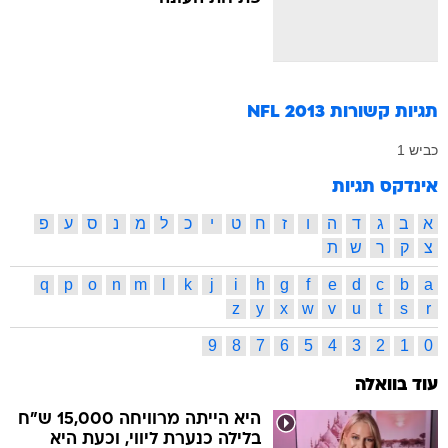
תגיות קשורות
NFL 2013
כביש 1
אינדקס תגיות
א
ב
ג
ד
ה
ו
ז
ח
ט
י
כ
ל
מ
נ
ס
ע
פ
צ
ק
ר
ש
ת
q
p
o
n
m
l
k
j
i
h
g
f
e
d
c
b
a
z
y
x
w
v
u
t
s
r
9
8
7
6
5
4
3
2
1
0
עוד בוואלה
היא הייתה מרוויחה 15,000 ש"ח
בלילה כנערת ליווי, וכעת היא