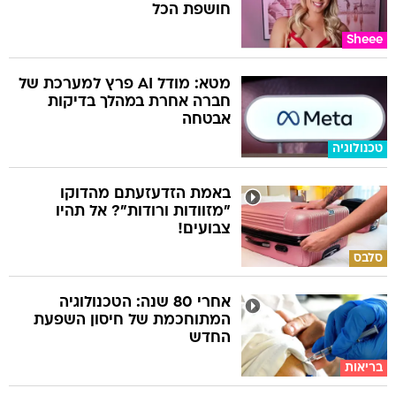
חושפת הכל
Sheee
מטא: מודל AI פרץ למערכת של
חברה אחרת במהלך בדיקות
אבטחה
טכנולוגיה
באמת הזדעזעתם מהדוקו
"מזוודות ורודות"? אל תהיו
צבועים!
סלבס
אחרי 80 שנה: הטכנולוגיה
המתוחכמת של חיסון השפעת
החדש
בריאות