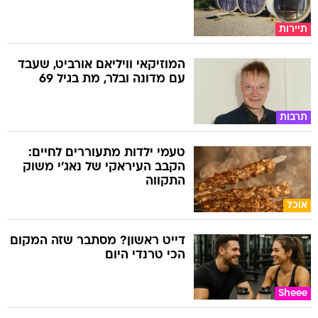
תיירות
המוזיקאי וויליאם אורביט, שעבד
עם מדונה ובלר, מת בגיל 69
תרבות
טעמי ילדות מתעוררים לחיים:
הקבב העיראקי של נאג׳י משוק
התקווה
אוכל
דייט ראשון? מסתבר שזה המקום
הכי טרנדי היום
Sheee